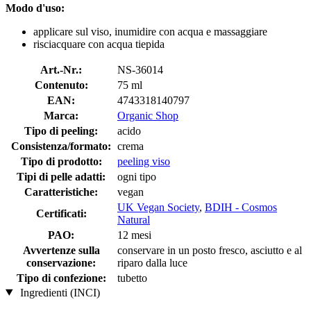
Modo d'uso:
applicare sul viso, inumidire con acqua e massaggiare
risciacquare con acqua tiepida
Art.-Nr.:
NS-36014
Contenuto:
75 ml
EAN:
4743318140797
Marca:
Organic Shop
Tipo di peeling:
acido
Consistenza/formato:
crema
Tipo di prodotto:
peeling viso
Tipi di pelle adatti:
ogni tipo
Caratteristiche:
vegan
UK Vegan Society
,
BDIH - Cosmos
Certificati:
Natural
PAO:
12 mesi
Avvertenze sulla
conservare in un posto fresco, asciutto e al
conservazione:
riparo dalla luce
Tipo di confezione:
tubetto
Ingredienti (INCI)