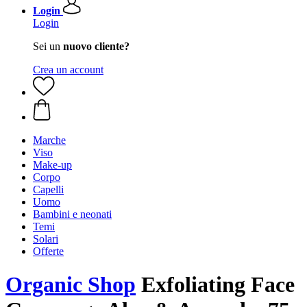
Login
Login
Sei un
nuovo cliente?
Crea un account
Marche
Viso
Make-up
Corpo
Capelli
Uomo
Bambini e neonati
Temi
Solari
Offerte
Organic Shop
Exfoliating Face