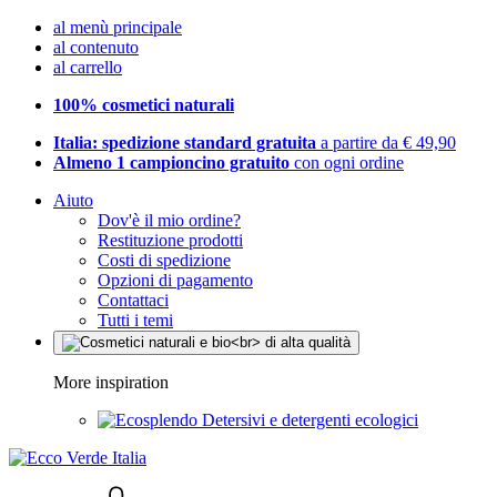
al menù principale
al contenuto
al carrello
100% cosmetici naturali
Italia: spedizione standard gratuita
a partire da € 49,90
Almeno 1 campioncino gratuito
con ogni ordine
Aiuto
Dov'è il mio ordine?
Restituzione prodotti
Costi di spedizione
Opzioni di pagamento
Contattaci
Tutti i temi
More inspiration
Detersivi e detergenti ecologici