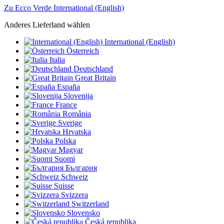
Zu Ecco Verde International (English)
Anderes Lieferland wählen
International (English)
Österreich
Italia
Deutschland
Great Britain
España
Slovenija
France
România
Sverige
Hrvatska
Polska
Magyar
Suomi
България
Schweiz
Suisse
Svizzera
Switzerland
Slovensko
Česká republika