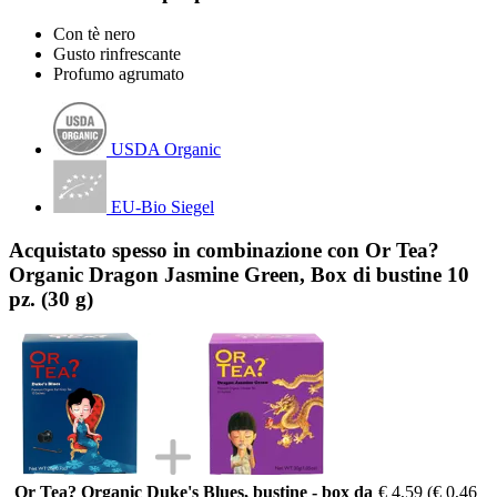
Con tè nero
Gusto rinfrescante
Profumo agrumato
USDA Organic
EU-Bio Siegel
Acquistato spesso in combinazione con Or Tea?
Organic Dragon Jasmine Green, Box di bustine 10
pz. (30 g)
Or Tea? Organic Duke's Blues, bustine - box da
€ 4,59
(€ 0,46