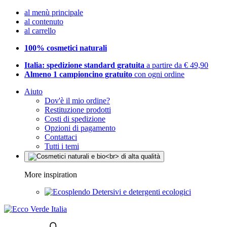
al menù principale
al contenuto
al carrello
100% cosmetici naturali
Italia: spedizione standard gratuita
a partire da € 49,90
Almeno 1 campioncino gratuito
con ogni ordine
Aiuto
Dov'è il mio ordine?
Restituzione prodotti
Costi di spedizione
Opzioni di pagamento
Contattaci
Tutti i temi
More inspiration
Detersivi e detergenti ecologici