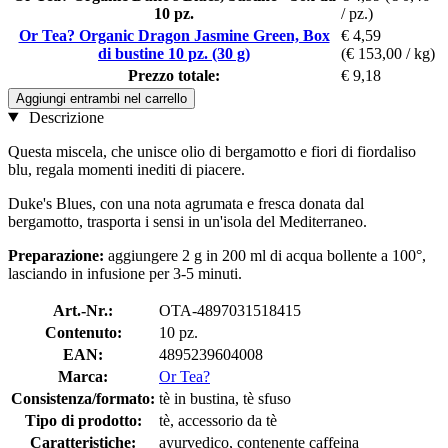
10 pz.
/ pz.)
Or Tea? Organic Dragon Jasmine Green, Box
€ 4,59
di bustine 10 pz. (30 g)
(€ 153,00 / kg)
Prezzo totale:
€ 9,18
Aggiungi entrambi nel carrello
Descrizione
Questa miscela, che unisce olio di bergamotto e fiori di fiordaliso
blu, regala momenti inediti di piacere.
Duke's Blues, con una nota agrumata e fresca donata dal
bergamotto, trasporta i sensi in un'isola del Mediterraneo.
Preparazione:
aggiungere 2 g in 200 ml di acqua bollente a 100°,
lasciando in infusione per 3-5 minuti.
Art.-Nr.:
OTA-4897031518415
Contenuto:
10 pz.
EAN:
4895239604008
Marca:
Or Tea?
Consistenza/formato:
tè in bustina, tè sfuso
Tipo di prodotto:
tè, accessorio da tè
Caratteristiche:
ayurvedico, contenente caffeina