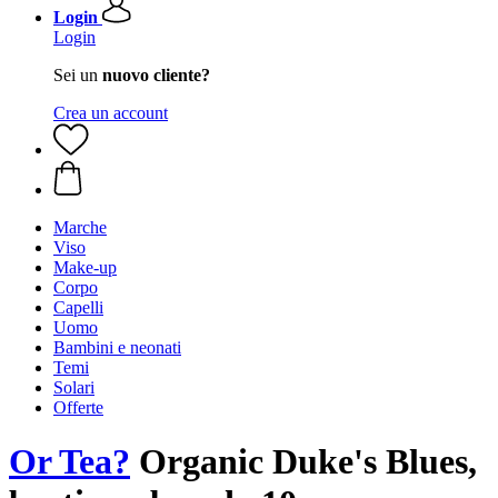
Login
Login
Sei un
nuovo cliente?
Crea un account
Marche
Viso
Make-up
Corpo
Capelli
Uomo
Bambini e neonati
Temi
Solari
Offerte
Or Tea?
Organic Duke's Blues,