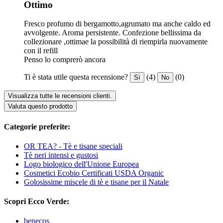
Ottimo
Fresco profumo di bergamotto,agrumato ma anche caldo ed
avvolgente. Aroma persistente. Confezione bellissima da
collezionare ,ottimae la possibilità di riempirla nuovamente
con il refill
Penso lo comprerò ancora
Ti è stata utile questa recensione?
(4)
(0)
Sì
No
Visualizza tutte le recensioni clienti.
Valuta questo prodotto
Categorie preferite:
OR TEA? - Tè e tisane speciali
Tè neri intensi e gustosi
Logo biologico dell'Unione Europea
Cosmetici Ecobio Certificati USDA Organic
Golosissime miscele di tè e tisane per il Natale
Scopri Ecco Verde:
benecos