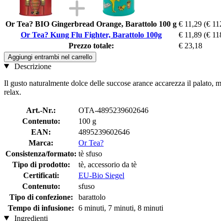
Or Tea? BIO Gingerbread Orange, Barattolo 100 g
€ 11,29
(€ 11
Or Tea? Kung Flu Fighter, Barattolo 100g
€ 11,89
(€ 11
Prezzo totale:
€ 23,18
Aggiungi entrambi nel carrello
Descrizione
Il gusto naturalmente dolce delle succose arance accarezza il palato,
relax.
Art.-Nr.:
OTA-4895239602646
Contenuto:
100 g
EAN:
4895239602646
Marca:
Or Tea?
Consistenza/formato:
tè sfuso
Tipo di prodotto:
tè, accessorio da tè
Certificati:
EU-Bio Siegel
Contenuto:
sfuso
Tipo di confezione:
barattolo
Tempo di infusione:
6 minuti, 7 minuti, 8 minuti
Ingredienti