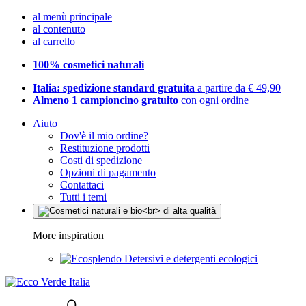
al menù principale
al contenuto
al carrello
100% cosmetici naturali
Italia: spedizione standard gratuita
a partire da € 49,90
Almeno 1 campioncino gratuito
con ogni ordine
Aiuto
Dov'è il mio ordine?
Restituzione prodotti
Costi di spedizione
Opzioni di pagamento
Contattaci
Tutti i temi
More inspiration
Detersivi e detergenti ecologici