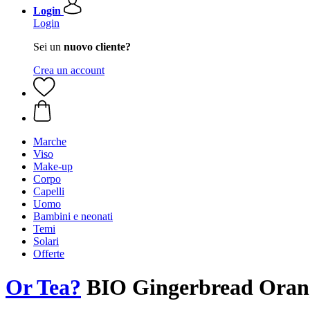
Login
Login
Sei un
nuovo cliente?
Crea un account
Marche
Viso
Make-up
Corpo
Capelli
Uomo
Bambini e neonati
Temi
Solari
Offerte
Or Tea?
BIO Gingerbread Orange