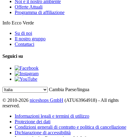
Noi e il nostro ambiente
Offerte Attuali
Programma di affiliazione
Info Ecco Verde
Su di noi
Il nostro gruppo
Contattaci
Seguici su
Cambia Paese/lingua
© 2010-2026
niceshops GmbH
(ATU63964918) - All rights
reserved.
Informazioni legali e termini di utilizzo
Protezione dei dati
Condizioni generali di contratto e politica di cancellazione
Dichiarazione di accessibilità