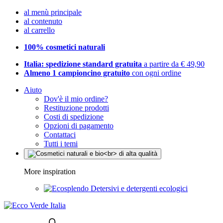
al menù principale
al contenuto
al carrello
100% cosmetici naturali
Italia: spedizione standard gratuita
a partire da € 49,90
Almeno 1 campioncino gratuito
con ogni ordine
Aiuto
Dov'è il mio ordine?
Restituzione prodotti
Costi di spedizione
Opzioni di pagamento
Contattaci
Tutti i temi
More inspiration
Detersivi e detergenti ecologici