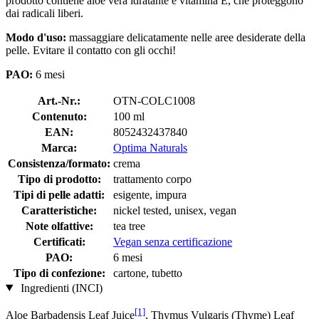
prodotto contiene aloe vera idratante e vitamina E, che proteggono
dai radicali liberi.
Modo d'uso:
massaggiare delicatamente nelle aree desiderate della
pelle. Evitare il contatto con gli occhi!
PAO:
6 mesi
Art.-Nr.:
OTN-COLC1008
Contenuto:
100 ml
EAN:
8052432437840
Marca:
Optima Naturals
Consistenza/formato:
crema
Tipo di prodotto:
trattamento corpo
Tipi di pelle adatti:
esigente, impura
Caratteristiche:
nickel tested, unisex, vegan
Note olfattive:
tea tree
Certificati:
Vegan senza certificazione
PAO:
6 mesi
Tipo di confezione:
cartone, tubetto
Ingredienti (INCI)
[1]
Aloe Barbadensis Leaf Juice
, Thymus Vulgaris (Thyme) Leaf