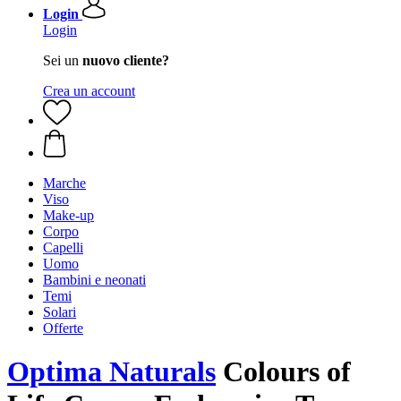
Login
Login
Sei un
nuovo cliente?
Crea un account
Marche
Viso
Make-up
Corpo
Capelli
Uomo
Bambini e neonati
Temi
Solari
Offerte
Optima Naturals
Colours of