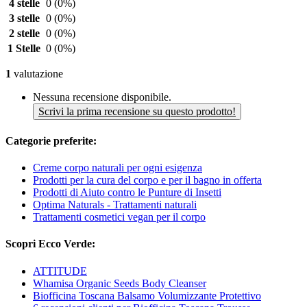
4 stelle
0
(0%)
3 stelle
0
(0%)
2 stelle
0
(0%)
1 Stelle
0
(0%)
1
valutazione
Nessuna recensione disponibile.
Scrivi la prima recensione su questo prodotto!
Categorie preferite:
Creme corpo naturali per ogni esigenza
Prodotti per la cura del corpo e per il bagno in offerta
Prodotti di Aiuto contro le Punture di Insetti
Optima Naturals - Trattamenti naturali
Trattamenti cosmetici vegan per il corpo
Scopri Ecco Verde:
ATTITUDE
Whamisa Organic Seeds Body Cleanser
Biofficina Toscana Balsamo Volumizzante Protettivo