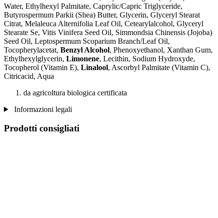
Water, Ethylhexyl Palmitate, Caprylic/Capric Triglyceride,
Butyrospermum Parkii (Shea) Butter, Glycerin, Glyceryl Stearat
Citrat, Melaleuca Alternifolia Leaf Oil, Cetearylalcohol, Glyceryl
Stearate Se, Vitis Vinifera Seed Oil, Simmondsia Chinensis (Jojoba)
Seed Oil, Leptospermum Scoparium Branch/Leaf Oil,
Tocopherylacetat,
Benzyl Alcohol
, Phenoxyethanol, Xanthan Gum,
Ethylhexylglycerin,
Limonene
, Lecithin, Sodium Hydroxyde,
Tocopherol (Vitamin E),
Linalool
, Ascorbyl Palmitate (Vitamin C),
Citricacid, Aqua
da agricoltura biologica certificata
Informazioni legali
Prodotti consigliati