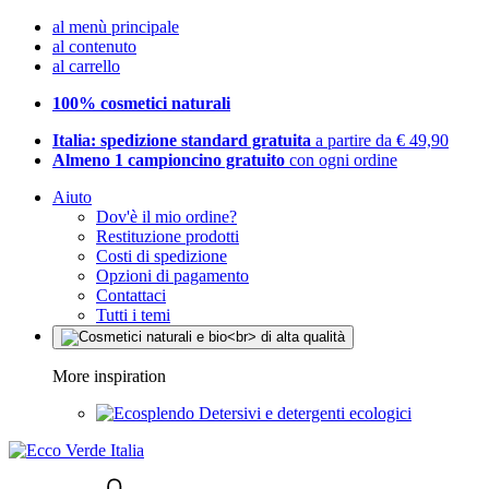
al menù principale
al contenuto
al carrello
100% cosmetici naturali
Italia: spedizione standard gratuita
a partire da € 49,90
Almeno 1 campioncino gratuito
con ogni ordine
Aiuto
Dov'è il mio ordine?
Restituzione prodotti
Costi di spedizione
Opzioni di pagamento
Contattaci
Tutti i temi
More inspiration
Detersivi e detergenti ecologici