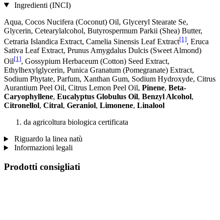
Ingredienti (INCI)
Aqua, Cocos Nucifera (Coconut) Oil, Glyceryl Stearate Se,
Glycerin, Cetearylalcohol, Butyrospermum Parkii (Shea) Butter,
[1]
Cetraria Islandica Extract, Camelia Sinensis Leaf Extract
, Eruca
Sativa Leaf Extract, Prunus Amygdalus Dulcis (Sweet Almond)
[1]
Oil
, Gossypium Herbaceum (Cotton) Seed Extract,
Ethylhexylglycerin, Punica Granatum (Pomegranate) Extract,
Sodium Phytate, Parfum, Xanthan Gum, Sodium Hydroxyde, Citrus
Aurantium Peel Oil, Citrus Lemon Peel Oil,
Pinene
,
Beta-
Caryophyllene
,
Eucalyptus Globulus Oil
,
Benzyl Alcohol
,
Citronellol
,
Citral
,
Geraniol
,
Limonene
,
Linalool
da agricoltura biologica certificata
Riguardo la linea natù
Informazioni legali
Prodotti consigliati