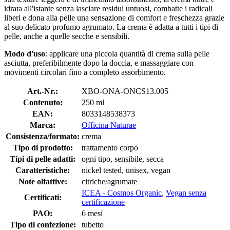
idrata all'istante senza lasciare residui untuosi, combatte i radicali
liberi e dona alla pelle una sensazione di comfort e freschezza grazie
al suo delicato profumo agrumato. La crema è adatta a tutti i tipi di
pelle, anche a quelle secche e sensibili.
Modo d'uso
: applicare una piccola quantità di crema sulla pelle
asciutta, preferibilmente dopo la doccia, e massaggiare con
movimenti circolari fino a completo assorbimento.
Art.-Nr.:
XBO-ONA-ONCS13.005
Contenuto:
250 ml
EAN:
8033148538373
Marca:
Officina Naturae
Consistenza/formato:
crema
Tipo di prodotto:
trattamento corpo
Tipi di pelle adatti:
ogni tipo, sensibile, secca
Caratteristiche:
nickel tested, unisex, vegan
Note olfattive:
citriche/agrumate
ICEA - Cosmos Organic
,
Vegan senza
Certificati:
certificazione
PAO:
6 mesi
Tipo di confezione:
tubetto