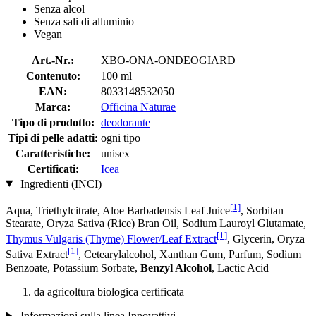
Senza alcol
Senza sali di alluminio
Vegan
Art.-Nr.:
XBO-ONA-ONDEOGIARD
Contenuto:
100 ml
EAN:
8033148532050
Marca:
Officina Naturae
Tipo di prodotto:
deodorante
Tipi di pelle adatti:
ogni tipo
Caratteristiche:
unisex
Certificati:
Icea
Ingredienti (INCI)
[1]
Aqua, Triethylcitrate, Aloe Barbadensis Leaf Juice
, Sorbitan
Stearate, Oryza Sativa (Rice) Bran Oil, Sodium Lauroyl Glutamate,
[1]
Thymus Vulgaris (Thyme) Flower/Leaf Extract
, Glycerin, Oryza
[1]
Sativa Extract
, Cetearylalcohol, Xanthan Gum, Parfum, Sodium
Benzoate, Potassium Sorbate,
Benzyl Alcohol
, Lactic Acid
da agricoltura biologica certificata
Informazioni sulla linea Innovattivi