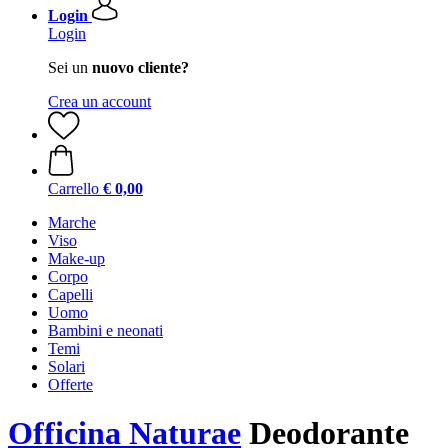
Login
Login
Sei un
nuovo cliente?
Crea un account
Carrello
€ 0,00
Marche
Viso
Make-up
Corpo
Capelli
Uomo
Bambini e neonati
Temi
Solari
Offerte
Officina Naturae
Deodorante