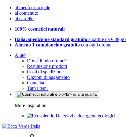
al menù principale
al contenuto
al carrello
100% cosmetici naturali
Italia: spedizione standard gratuita
a partire da € 49,90
Almeno 1 campioncino gratuito
con ogni ordine
Aiuto
Dov'è il mio ordine?
Restituzione prodotti
Costi di spedizione
Opzioni di pagamento
Contattaci
Tutti i temi
More inspiration
Detersivi e detergenti ecologici