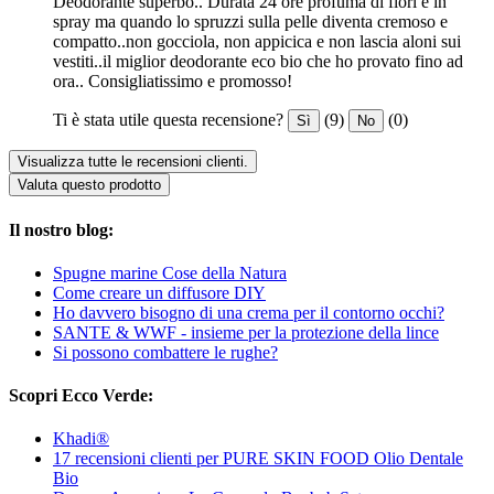
Deodorante superbo.. Durata 24 ore profuma di fiori è in
spray ma quando lo spruzzi sulla pelle diventa cremoso e
compatto..non gocciola, non appicica e non lascia aloni sui
vestiti..il miglior deodorante eco bio che ho provato fino ad
ora.. Consigliatissimo e promosso!
Ti è stata utile questa recensione?
(9)
(0)
Sì
No
Visualizza tutte le recensioni clienti.
Valuta questo prodotto
Il nostro blog:
Spugne marine Cose della Natura
Come creare un diffusore DIY
Ho davvero bisogno di una crema per il contorno occhi?
SANTE & WWF - insieme per la protezione della lince
Si possono combattere le rughe?
Scopri Ecco Verde:
Khadi®
17 recensioni clienti per PURE SKIN FOOD Olio Dentale
Bio