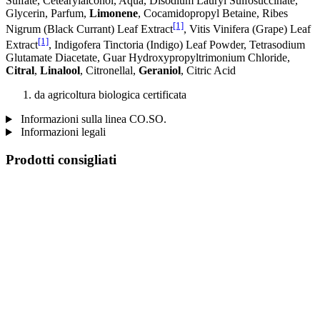
Sulfate, Cetearylalcohol, Aqua, Disodium Lauryl Sulfosuccinate,
Glycerin, Parfum,
Limonene
, Cocamidopropyl Betaine, Ribes
[1]
Nigrum (Black Currant) Leaf Extract
, Vitis Vinifera (Grape) Leaf
[1]
Extract
, Indigofera Tinctoria (Indigo) Leaf Powder, Tetrasodium
Glutamate Diacetate, Guar Hydroxypropyltrimonium Chloride,
Citral
,
Linalool
, Citronellal,
Geraniol
, Citric Acid
da agricoltura biologica certificata
Informazioni sulla linea CO.SO.
Informazioni legali
Prodotti consigliati