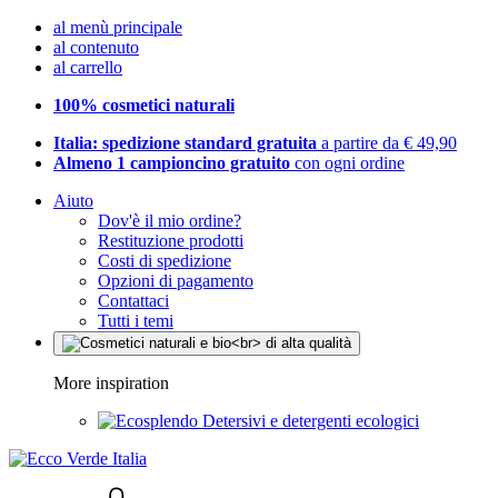
al menù principale
al contenuto
al carrello
100% cosmetici naturali
Italia: spedizione standard gratuita
a partire da € 49,90
Almeno 1 campioncino gratuito
con ogni ordine
Aiuto
Dov'è il mio ordine?
Restituzione prodotti
Costi di spedizione
Opzioni di pagamento
Contattaci
Tutti i temi
More inspiration
Detersivi e detergenti ecologici