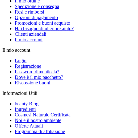
Il mio ordine
Spedizione e consegna
Resi e rimborsi
Opzioni di pagamento
Promozioni e buoni acquisto
Hai bisogno di ulteriore aiuto?
Clienti aziendali
Il mio account
Il mio account
Login
Registrazione
Password dimenticata?
Dove è il mio pacchetto?
Riscossione buoni
Informazioni Utili
beauty Blog
Ingredienti
Cosmesi Naturale Certificata
Noi e il nostro ambiente
Offerte Attuali
Programma di affiliazione