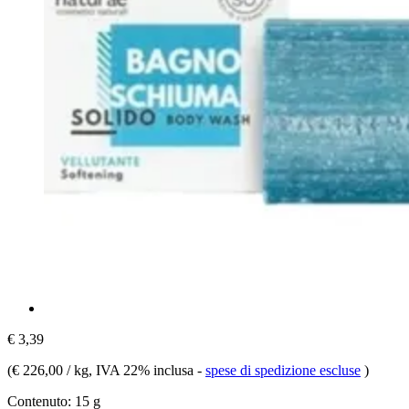
€ 3,39
(
€ 226,00 / kg
, IVA 22% inclusa
-
spese di spedizione escluse
)
Contenuto:
15 g