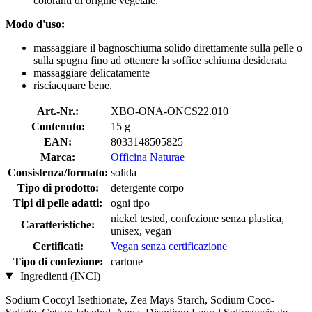
coloranti di origine vegetale.
Modo d'uso:
massaggiare il bagnoschiuma solido direttamente sulla pelle o
sulla spugna fino ad ottenere la soffice schiuma desiderata
massaggiare delicatamente
risciacquare bene.
Art.-Nr.:
XBO-ONA-ONCS22.010
Contenuto:
15 g
EAN:
8033148505825
Marca:
Officina Naturae
Consistenza/formato:
solida
Tipo di prodotto:
detergente corpo
Tipi di pelle adatti:
ogni tipo
nickel tested, confezione senza plastica,
Caratteristiche:
unisex, vegan
Certificati:
Vegan senza certificazione
Tipo di confezione:
cartone
Ingredienti (INCI)
Sodium Cocoyl Isethionate, Zea Mays Starch, Sodium Coco­