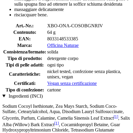
sulla spugna fino ad ottenere la soffice schiuma desiderata
massaggiare delicatamente
risciacquare bene.
Art.-Nr.:
XBO-ONA-COSOBGNRIV
Contenuto:
64 g
EAN:
8033148533385
Marca:
Officina Naturae
Consistenza/formato:
solida
Tipo di prodotto:
detergente corpo
Tipi di pelle adatti:
ogni tipo
nickel tested, confezione senza plastica,
Caratteristiche:
unisex, vegan
Certificati:
Vegan senza certificazione
Tipo di confezione:
cartone
Ingredienti (INCI)
Sodium Cocoyl Isethionate, Zea Mays Starch, Sodium Coco­
Sulfate, Cetearylalcohol, Aqua, Disodium Lauryl Sulfosuccinate,
[1]
Glycerin, Parfum, Calamine, Camelia Sinensis Leaf Extract
, Salix
[1]
Alba (Willow) Bark Extract
, Cocamidopropyl Betaine, Guar
Hydroxypropyltrimonium Chloride, Tetrasodium Glutamate