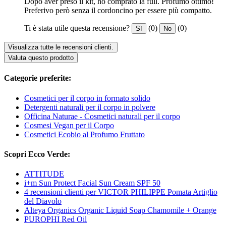
Dopo aver preso il kit, ho comprato la full. Profumo ottimo!
Preferivo però senza il cordoncino per essere più compatto.
Ti è stata utile questa recensione?
(0)
(0)
Sì
No
Visualizza tutte le recensioni clienti.
Valuta questo prodotto
Categorie preferite:
Cosmetici per il corpo in formato solido
Detergenti naturali per il corpo in polvere
Officina Naturae - Cosmetici naturali per il corpo
Cosmesi Vegan per il Corpo
Cosmetici Ecobio al Profumo Fruttato
Scopri Ecco Verde:
ATTITUDE
i+m Sun Protect Facial Sun Cream SPF 50
4 recensioni clienti per VICTOR PHILIPPE Pomata Artiglio
del Diavolo
Alteya Organics Organic Liquid Soap Chamomile + Orange
PUROPHI Red Oil