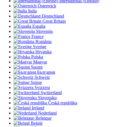
International (English)
Österreich
Italia
Deutschland
Great Britain
España
Slovenija
France
România
Sverige
Hrvatska
Polska
Magyar
Suomi
България
Schweiz
Suisse
Svizzera
Switzerland
Slovensko
Česká republika
Ireland
Nederland
Belgique
België