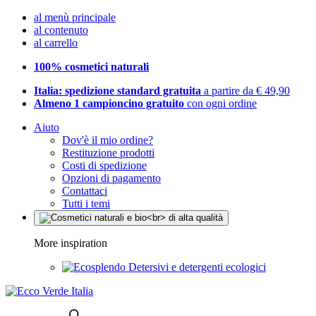
al menù principale
al contenuto
al carrello
100% cosmetici naturali
Italia: spedizione standard gratuita
a partire da € 49,90
Almeno 1 campioncino gratuito
con ogni ordine
Aiuto
Dov'è il mio ordine?
Restituzione prodotti
Costi di spedizione
Opzioni di pagamento
Contattaci
Tutti i temi
More inspiration
Detersivi e detergenti ecologici