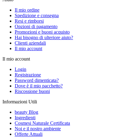
Il mio ordine
Spedizione e consegna
Resi e rimborsi
Opzioni di pagamento
Promozioni e buoni acquisto
Hai bisogno di ulteriore aiuto?
Clienti aziendali
Il mio account
Il mio account
Login
Registrazione
Password dimenticata?
Dove è il mio pacchetto?
Riscossione buoni
Informazioni Utili
beauty Blog
Ingredienti
Cosmesi Naturale Certificata
Noi e il nostro ambiente
Offerte Attuali