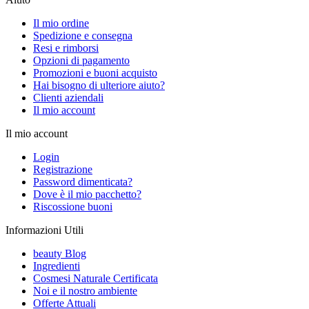
Il mio ordine
Spedizione e consegna
Resi e rimborsi
Opzioni di pagamento
Promozioni e buoni acquisto
Hai bisogno di ulteriore aiuto?
Clienti aziendali
Il mio account
Il mio account
Login
Registrazione
Password dimenticata?
Dove è il mio pacchetto?
Riscossione buoni
Informazioni Utili
beauty Blog
Ingredienti
Cosmesi Naturale Certificata
Noi e il nostro ambiente
Offerte Attuali