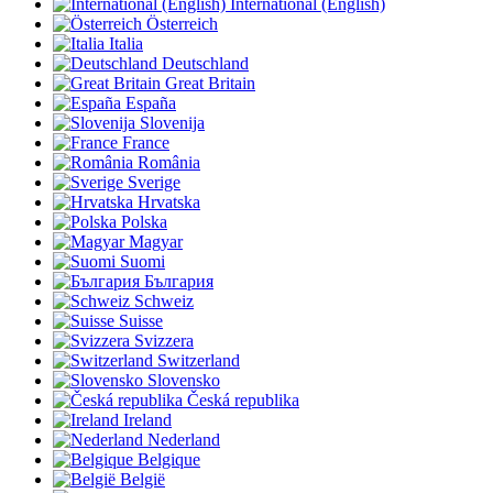
International (English)
Österreich
Italia
Deutschland
Great Britain
España
Slovenija
France
România
Sverige
Hrvatska
Polska
Magyar
Suomi
България
Schweiz
Suisse
Svizzera
Switzerland
Slovensko
Česká republika
Ireland
Nederland
Belgique
België