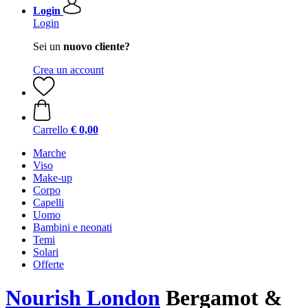
Login
Login
Sei un
nuovo cliente?
Crea un account
Carrello
€ 0,00
Marche
Viso
Make-up
Corpo
Capelli
Uomo
Bambini e neonati
Temi
Solari
Offerte
Nourish London
Bergamot &