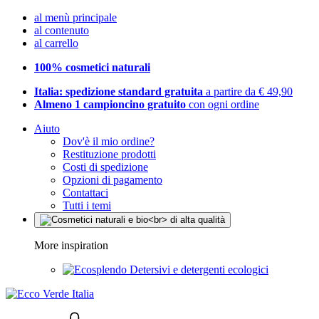
al menù principale
al contenuto
al carrello
100% cosmetici naturali
Italia: spedizione standard gratuita
a partire da € 49,90
Almeno 1 campioncino gratuito
con ogni ordine
Aiuto
Dov'è il mio ordine?
Restituzione prodotti
Costi di spedizione
Opzioni di pagamento
Contattaci
Tutti i temi
More inspiration
Detersivi e detergenti ecologici