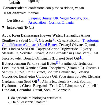
ogni tipo
adatti:
Caratteristiche:
confezione con plastica ridotta, vegan
Note olfattive:
floreali
Leaping Bunny
,
UK Vegan Society
,
Soil
Certificati:
Association - Cosmos Organic
Ingredienti (INCI)
Aqua,
Rosa Damascena Flower Water
, Helianthus Annus
[1]
[2]
(Sunflower) Seed Oil
, Glycerin
, Cetearylalcohol,
Theobroma
Grandiflorum (Cupuacu) Seed Butter
, Cetearyl Olivate, Opuntia
Ficus Indica Seed Oil, Caprylic/Capric Triglyceride, Glyceryl
Stearate Se, Sorbitan Olivate, Aloe Barbadensis (Aloe Vera) Leaf
[1]
Juice Powder, Borago Officinalis (Borage) Seed Oil
,
[1]
Butyrospermum Parkii (Shea) Butter
, Panthenol, Trehalose,
Levulinic Acid, Xanthan Gum, Tocopherol (Vitamin E), Cucumis
Sativus (Gurke) Fruit Extract, Sodium Levulinate, Cetearyl
Glucoside, Eucalyptus Citriodora Oil, Potassium Sorbate, Elettaria
[1]
Cardamomum Seed Oil
, Alaria Esculenta Extract, Sodium
Hyaluronate,
Citrus Bergamia Fruit Oil
,
Limonene
, Citronellal,
Linalool
,
Geraniol
,
Citral
, Sodium Benzoate
da agricoltura biologica certificata
Da oli essenziali naturali