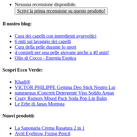
Nessuna recensione disponibile.
Scrivi la prima recensione su questo prodotto!
Il nostro blog:
Cura dei capelli con ingredienti ayurvedici
6 miti sul lavaggio dei capelli
Cura della pelle durante lo sport
4 consigli per una pelle giovane anche a 40 anni!
Olio di Cocco - Energia Esotica
Scopri Ecco Verde:
Khadi®
VICTOR PHILIPPE Gemma Deo Stick Neutro Lui
naturaequa iConcreti Detergente Viso Solido Argan
Crazy Rumors Mixed Pack Soda Pop Lip Balm
Le Erbe di Janas Moringa
Nuovi prodotti:
La Saponaria Crema Rasatura 2 in 1
Avril Eyebrow Fixing Pencil