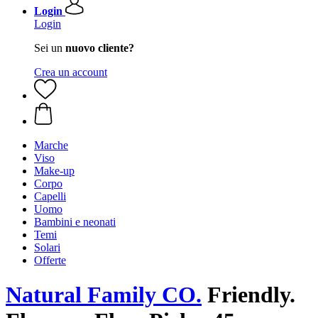
Login
Login
Sei un
nuovo cliente?
Crea un account
Marche
Viso
Make-up
Corpo
Capelli
Uomo
Bambini e neonati
Temi
Solari
Offerte
Natural Family CO.
Friendly.