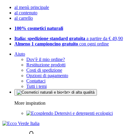
al menù principale
al contenuto
al carrello
100% cosmetici naturali
Italia: spedizione standard gratuita
a partire da € 49,90
Almeno 1 campioncino gratuito
con ogni ordine
Aiuto
Dov'è il mio ordine?
Restituzione prodotti
Costi di spedizione
Opzioni di pagamento
Contattaci
Tutti i temi
More inspiration
Detersivi e detergenti ecologici