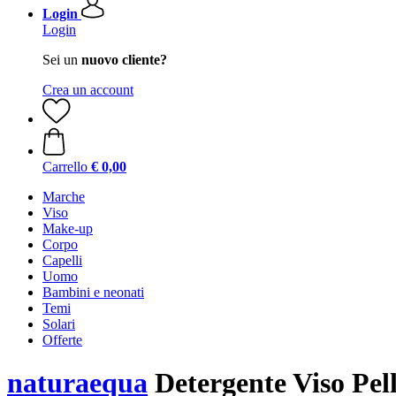
Login
Login
Sei un
nuovo cliente?
Crea un account
Carrello
€ 0,00
Marche
Viso
Make-up
Corpo
Capelli
Uomo
Bambini e neonati
Temi
Solari
Offerte
naturaequa
Detergente Viso Pell