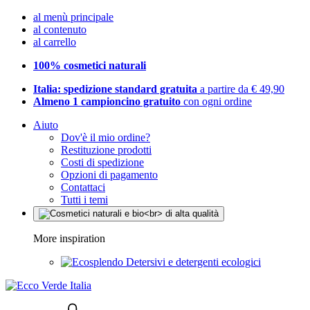
al menù principale
al contenuto
al carrello
100% cosmetici naturali
Italia: spedizione standard gratuita
a partire da € 49,90
Almeno 1 campioncino gratuito
con ogni ordine
Aiuto
Dov'è il mio ordine?
Restituzione prodotti
Costi di spedizione
Opzioni di pagamento
Contattaci
Tutti i temi
More inspiration
Detersivi e detergenti ecologici