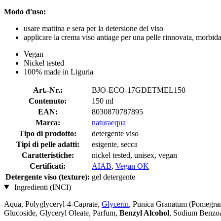
Modo d'uso:
usare mattina e sera per la detersione del viso
applicare la crema viso antiage per una pelle rinnovata, morbida
Vegan
Nickel tested
100% made in Liguria
Art.-Nr.:
BJO-ECO-17GDETMEL150
Contenuto:
150 ml
EAN:
8030870787895
Marca:
naturaequa
Tipo di prodotto:
detergente viso
Tipi di pelle adatti:
esigente, secca
Caratteristiche:
nickel tested, unisex, vegan
Certificati:
AIAB
,
Vegan OK
Detergente viso (texture):
gel detergente
Ingredienti (INCI)
Aqua, Polyglyceryl-4-Caprate,
Glycerin
, Punica Granatum (Pomegran
Glucoside, Glyceryl Oleate, Parfum,
Benzyl Alcohol
, Sodium Benzoa