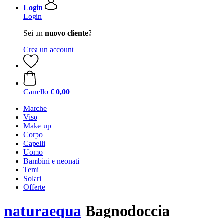
Login
Login
Sei un
nuovo cliente?
Crea un account
Carrello
€ 0,00
Marche
Viso
Make-up
Corpo
Capelli
Uomo
Bambini e neonati
Temi
Solari
Offerte
naturaequa
Bagnodoccia