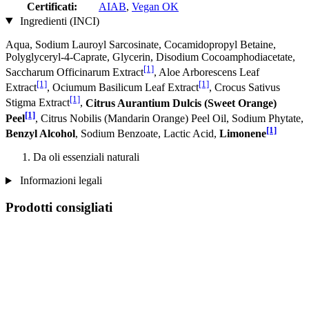
Certificati:
AIAB
,
Vegan OK
Ingredienti (INCI)
Aqua, Sodium Lauroyl Sarcosinate, Cocamidopropyl Betaine,
Polyglyceryl-4-Caprate, Glycerin, Disodium Cocoamphodiacetate,
[1]
Saccharum Officinarum Extract
, Aloe Arborescens Leaf
[1]
[1]
Extract
, Ociumum Basilicum Leaf Extract
, Crocus Sativus
[1]
Stigma Extract
,
Citrus Aurantium Dulcis (Sweet Orange)
[1]
Peel
, Citrus Nobilis (Mandarin Orange) Peel Oil, Sodium Phytate,
[1]
Benzyl Alcohol
, Sodium Benzoate, Lactic Acid,
Limonene
Da oli essenziali naturali
Informazioni legali
Prodotti consigliati