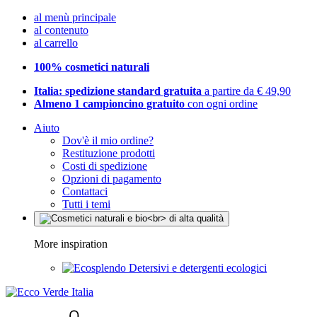
al menù principale
al contenuto
al carrello
100% cosmetici naturali
Italia: spedizione standard gratuita
a partire da € 49,90
Almeno 1 campioncino gratuito
con ogni ordine
Aiuto
Dov'è il mio ordine?
Restituzione prodotti
Costi di spedizione
Opzioni di pagamento
Contattaci
Tutti i temi
More inspiration
Detersivi e detergenti ecologici