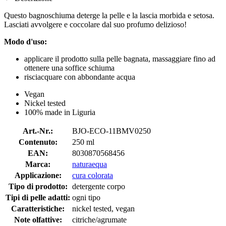
Questo bagnoschiuma deterge la pelle e la lascia morbida e setosa.
Lasciati avvolgere e coccolare dal suo profumo delizioso!
Modo d'uso:
applicare il prodotto sulla pelle bagnata, massaggiare fino ad
ottenere una soffice schiuma
risciacquare con abbondante acqua
Vegan
Nickel tested
100% made in Liguria
Art.-Nr.:
BJO-ECO-11BMV0250
Contenuto:
250 ml
EAN:
8030870568456
Marca:
naturaequa
Applicazione:
cura colorata
Tipo di prodotto:
detergente corpo
Tipi di pelle adatti:
ogni tipo
Caratteristiche:
nickel tested, vegan
Note olfattive:
citriche/agrumate