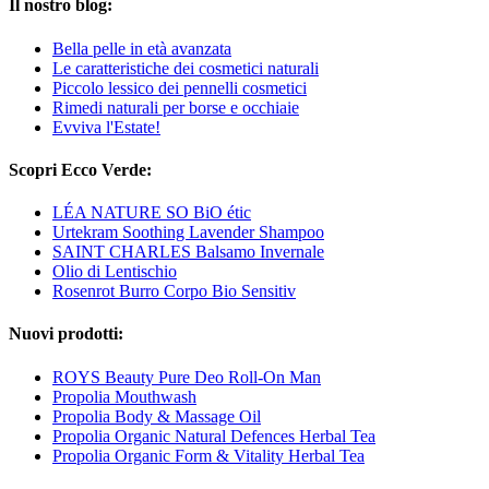
Il nostro blog:
Bella pelle in età avanzata
Le caratteristiche dei cosmetici naturali
Piccolo lessico dei pennelli cosmetici
Rimedi naturali per borse e occhiaie
Evviva l'Estate!
Scopri Ecco Verde:
LÉA NATURE SO BiO étic
Urtekram Soothing Lavender Shampoo
SAINT CHARLES Balsamo Invernale
Olio di Lentischio
Rosenrot Burro Corpo Bio Sensitiv
Nuovi prodotti:
ROYS Beauty Pure Deo Roll-On Man
Propolia Mouthwash
Propolia Body & Massage Oil
Propolia Organic Natural Defences Herbal Tea
Propolia Organic Form & Vitality Herbal Tea