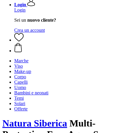
Login
Login
Sei un
nuovo cliente?
Crea un account
Marche
Viso
Make-up
Corpo
Capelli
Uomo
Bambini e neonati
Temi
Solari
Offerte
Natura Siberica
Multi-