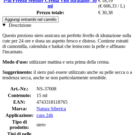
i+m Freistil Sensitiv Crema Viso Idratante, 30
€ 18,19
ml
(€ 606,33 / L)
Prezzo totale:
€ 30,38
Aggiungi entrambi nel carrello
Descrizione
Questo prezioso siero assicura un perfetto livello di idratazione sulla
cute per 24 ore e dona un aspetto fresco e disteso. Contiene estratti
di camomilla, calendula e baikal che leniscono la pelle e affinano
l'incarnato.
Modo d'uso:
utilizzare mattina e sera prima della crema.
Suggerimento:
il siero può essere utilizzato anche su pelle secca o a
tendenza secca, anche se non particolarmente sensibile.
Art.-Nr.:
NS-37008
Contenuto:
15 ml
EAN:
4743318118765
Marca:
Natura Siberica
Applicazione:
cura 24h
Tipo di
siero
prodotto:
Tipi di pelle