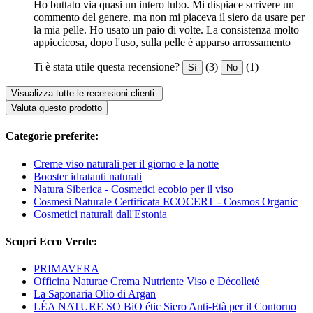
Ho buttato via quasi un intero tubo. Mi dispiace scrivere un
commento del genere. ma non mi piaceva il siero da usare per
la mia pelle. Ho usato un paio di volte. La consistenza molto
appiccicosa, dopo l'uso, sulla pelle è apparso arrossamento
Ti è stata utile questa recensione?
(3)
(1)
Sì
No
Visualizza tutte le recensioni clienti.
Valuta questo prodotto
Categorie preferite:
Creme viso naturali per il giorno e la notte
Booster idratanti naturali
Natura Siberica - Cosmetici ecobio per il viso
Cosmesi Naturale Certificata ECOCERT - Cosmos Organic
Cosmetici naturali dall'Estonia
Scopri Ecco Verde:
PRIMAVERA
Officina Naturae Crema Nutriente Viso e Décolleté
La Saponaria Olio di Argan
LÉA NATURE SO BiO étic Siero Anti-Età per il Contorno