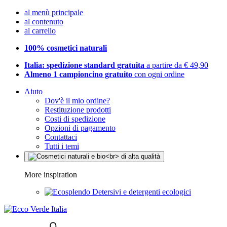
al menù principale
al contenuto
al carrello
100% cosmetici naturali
Italia: spedizione standard gratuita
a partire da € 49,90
Almeno 1 campioncino gratuito
con ogni ordine
Aiuto
Dov'è il mio ordine?
Restituzione prodotti
Costi di spedizione
Opzioni di pagamento
Contattaci
Tutti i temi
More inspiration
Detersivi e detergenti ecologici