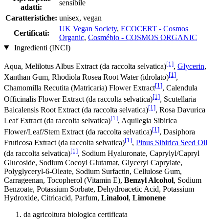
sensibile
adatti:
Caratteristiche:
unisex, vegan
UK Vegan Society
,
ECOCERT - Cosmos
Certificati:
Organic
,
Cosmébio - COSMOS ORGANIC
Ingredienti (INCI)
[1]
Aqua, Melilotus Albus Extract (da raccolta selvatica)
,
Glycerin
,
[1]
Xanthan Gum, Rhodiola Rosea Root Water (idrolato)
,
[1]
Chamomilla Recutita (Matricaria) Flower Extract
, Calendula
[1]
Officinalis Flower Extract (da raccolta selvatica)
, Scutellaria
[1]
Baicalensis Root Extract (da raccolta selvatica)
, Rosa Davurica
[1]
Leaf Extract (da raccolta selvatica)
, Aquilegia Sibirica
[1]
Flower/Leaf/Stem Extract (da raccolta selvatica)
, Dasiphora
[1]
Fruticosa Extract (da raccolta selvatica)
,
Pinus Sibirica Seed Oil
[1]
(da raccolta selvatica)
, Sodium Hyaluronate, Caprylyl/Capryl
Glucoside, Sodium Cocoyl Glutamat, Glyceryl Caprylate,
Polyglyceryl-6-Oleate, Sodium Surfactin, Cellulose Gum,
Carrageenan, Tocopherol (Vitamin E),
Benzyl Alcohol
, Sodium
Benzoate, Potassium Sorbate, Dehydroacetic Acid, Potassium
Hydroxide, Citricacid, Parfum,
Linalool
,
Limonene
da agricoltura biologica certificata