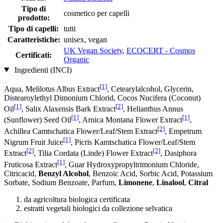
Tipo di
cosmetico per capelli
prodotto:
Tipo di capelli:
tutti
Caratteristiche:
unisex, vegan
UK Vegan Society
,
ECOCERT - Cosmos
Certificati:
Organic
Ingredienti (INCI)
[1]
Aqua, Melilotus Albus Extract
, Cetearylalcohol, Glycerin,
Distearoylethyl Dimonium Chlorid, Cocos Nucifera (Coconut)
[1]
[2]
Oil
, Salix Alaxensis Bark Extract
, Helianthus Annus
[1]
[1]
(Sunflower) Seed Oil
, Arnica Montana Flower Extract
,
[2]
Achillea Camtschatica Flower/Leaf/Stem Extract
, Empetrum
[1]
Nigrum Fruit Juice
, Picris Kamtschatica Flower/Leaf/Stem
[2]
[2]
Extract
, Tilia Cordata (Linde) Flower Extract
, Dasiphora
[1]
Fruticosa Extract
, Guar Hydroxypropyltrimonium Chloride,
Citricacid,
Benzyl Alcohol
, Benzoic Acid, Sorbic Acid, Potassium
Sorbate, Sodium Benzoate, Parfum,
Limonene
,
Linalool
,
Citral
da agricoltura biologica certificata
estratti vegetali biologici da collezione selvatica