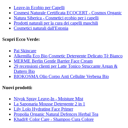
Leave-in Ecobio per Capelli
Cosmesi Naturale Certificata ECOCERT - Cosmos Organic
Natura Siberica - Cosmetici ecobio per i capelli
Prodotti naturali per la cura dei capelli maschili
Cosmetici naturali dall'Estonia
Scopri Ecco Verde:
Pai Skincare
Alkemilla Eco Bio Cosmetic Detergente Delicato Tè Bianco
MERME Berlin Gentle Barrier Face Cream
29 recensioni clienti per Latte Tonico Struccante Argan &
Dattero Bio
BIOKOSMA Olio Corpo Anti Cellulite Verbena Bio
Nuovi prodotti:
Niyok Spray Leave-In - Moisture Mist
La Saponaria Mousse Detergente 2 in 1
Lily Lolo Hydrating Face Primer
Propolia Organic Natural Defences Herbal Tea
Khadi® Color Care - Shampoo Cura Colore