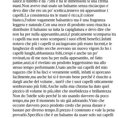
salice.Il tubetto è da 75ml e ha le dimensioni si una crema
mani.Non avevo mai usato un balsamo senza risciacquo e
devo dire che ero un po' scettica,temevo mi appesantisse i
capelli.La consistenza tra le mani è ricca,il colore
bianco,l'odore vagamente balsamico ma è una fragranza
leggera e naturale.Con una noce di prodotto sono risucita a
distribuire il balsamo su tutta la capigliatura e devo dire che
non ha per nulla appesantito,anzi,è praticamente scomparsa tra
i capelli ma non sono scomparsi i suoi effetti benefici.Infatti
notavo che più i capelli si asciugavano più erano lucenti,e le
lunghezze di solito secche avevano un nuovo vigore.Io ho i
capelli lunghi,abbastanza folti,crespi e anche un po'
rovinati,su di me non ha per nulla appesantito, né fatto
patine,anzi,si è rivelato un prodotto leggerissimo ma allo
stesso tempo performante.Usato anche sui capelli del mio
ragazzo che li ha lisci e veramente sottili, infatti si sporcano
facilmente,ma anche lui si è trovato bene perché è risucito a
dargli anche del volume , tant'è che i suoi capelli otticamente
sembravano più folti.Anche sulla mia chioma ha dato quel
pizzico di volume in più,oltre che morbidezza e brillantezza
Non do 5stelle solo perché lo sto usando davvero da poco
tempo,ma per il momento lo sto già adorando.Visto che
occorre davvero poco prodotto credo che possa durare e
bastare per diverso tempo.Il prezzo è contenuto e vale la pena
provarlo.Specifico che è un balsamo da usare solo sui capelli