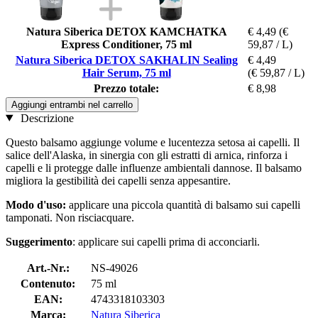
Natura Siberica DETOX KAMCHATKA
€ 4,49
(€
Express Conditioner, 75 ml
59,87 / L)
Natura Siberica DETOX SAKHALIN Sealing
€ 4,49
Hair Serum, 75 ml
(€ 59,87 / L)
Prezzo totale:
€ 8,98
Aggiungi entrambi nel carrello
Descrizione
Questo balsamo aggiunge volume e lucentezza setosa ai capelli. Il
salice dell'Alaska, in sinergia con gli estratti di arnica, rinforza i
capelli e li protegge dalle influenze ambientali dannose. Il balsamo
migliora la gestibilità dei capelli senza appesantire.
Modo d'uso:
applicare una piccola quantità di balsamo sui capelli
tamponati. Non risciacquare.
Suggerimento
: applicare sui capelli prima di acconciarli.
Art.-Nr.:
NS-49026
Contenuto:
75 ml
EAN:
4743318103303
Marca:
Natura Siberica