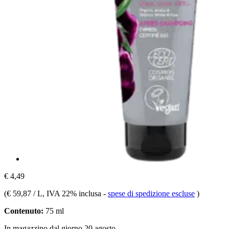
€ 4,49
(
€ 59,87 / L
, IVA 22% inclusa
-
spese di spedizione escluse
)
Contenuto:
75 ml
In magazzino dal giorno 20 agosto