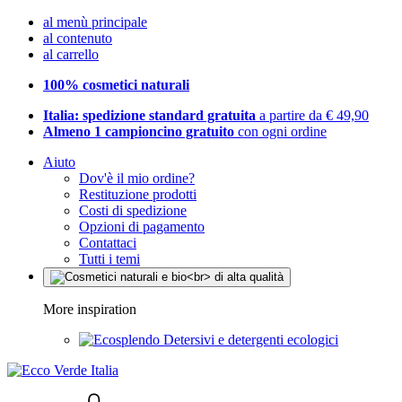
al menù principale
al contenuto
al carrello
100% cosmetici naturali
Italia: spedizione standard gratuita
a partire da € 49,90
Almeno 1 campioncino gratuito
con ogni ordine
Aiuto
Dov'è il mio ordine?
Restituzione prodotti
Costi di spedizione
Opzioni di pagamento
Contattaci
Tutti i temi
More inspiration
Detersivi e detergenti ecologici