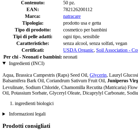
Contenuto:
50 pz.
EAN:
782126200112
Marca:
natracare
Tipologia:
prodotto usa e getta
Tipo di prodotto:
cosmetico per bambini
Tipi di pelle adatti:
ogni tipo, sensibile
Caratteristiche:
senza alcool, senza solfati, vegan
Certificati:
USDA Organic
,
Soil Association - C
Per chi - Neonati e bambini:
neonati
Ingredienti (INCI)
Aqua, Brassica Campestris (Raps) Seed Oil,
Glycerin
, Lauryl Glucos
Balsamifera Bark Oil, Coriandrum Sativum Fruit Oil,
Juniperus Vir
Levulinate, Sodium Chloride, Chamomilla Recutita (Matricaria) Flow
Oil, Potassium Sorbate, Glyceryl Oleate, Dicaprylyl Carbonate, Sodi
ingredienti biologici
Informazioni legali
Prodotti consigliati