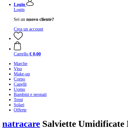
Login
Login
Sei un
nuovo cliente?
Crea un account
Carrello
€ 0,00
Marche
Viso
Make-up
Corpo
Capelli
Uomo
Bambini e neonati
Temi
Solari
Offerte
natracare
Salviette Umidificate 