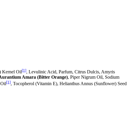
[1]
) Kernel Oil
, Levulinic Acid, Parfum, Citrus Dulcis, Amyris
 Aurantium Amara (Bitter Orange)
, Piper Nigrum Oil, Sodium
[1]
 Oil
, Tocopherol (Vitamin E), Helianthus Annus (Sunflower) Seed