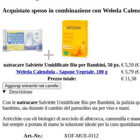
Acquistato spesso in combinazione con Weleda Calend
natracare Salviette Umidificate Bio per Bambini, 50 pz.
€ 5,59
(€
Weleda Calendula - Sapone Vegetale, 100 g
€ 5,79
(€
Prezzo totale:
€ 11,38
Aggiungi entrambi nel carrello
Descrizione
Con le
natracare
Salviette Umidificate Bio per Bambini, la pulizia qu
bambino, sia durante il cambio del pannolino sia per viso e mani.
Arricchite con oli biologici di nocciolo di albicocca, camomilla e mando
hai sempre a portata di mano la soluzione ideale per la cura quotidian
Art.-Nr.:
XOF-MUE-0112