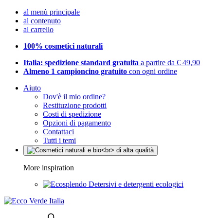
al menù principale
al contenuto
al carrello
100% cosmetici naturali
Italia: spedizione standard gratuita
a partire da € 49,90
Almeno 1 campioncino gratuito
con ogni ordine
Aiuto
Dov'è il mio ordine?
Restituzione prodotti
Costi di spedizione
Opzioni di pagamento
Contattaci
Tutti i temi
More inspiration
Detersivi e detergenti ecologici