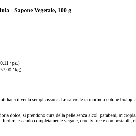
ula - Sapone Vegetale, 100 g
 0,11 / pz.)
 57,90 / kg)
otidiana diventa semplicissima. Le salviette in morbido cotone biologico
rla dolce, si prendono cura della pelle senza alcol, parabeni, microplast
a. Inoltre, essendo completamente vegane, cruelty free e compostabili, r