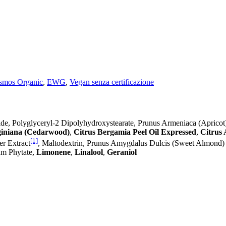
osmos Organic
,
EWG
,
Vegan senza certificazione
ide, Polyglyceryl-2 Dipolyhydroxystearate, Prunus Armeniaca (Apricot
giniana (Cedarwood)
,
Citrus Bergamia Peel Oil Expressed
,
Citrus
[1]
er Extract
, Maltodextrin, Prunus Amygdalus Dulcis (Sweet Almond)
um Phytate,
Limonene
,
Linalool
,
Geraniol