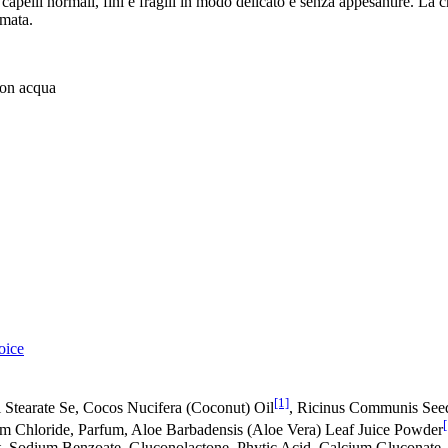
apelli normali, fini e fragili in modo delicato e senza appesantire. La c
umata.
con acqua
oice
[1]
l Stearate Se, Cocos Nucifera (Coconut) Oil
, Ricinus Communis See
[
 Chloride, Parfum, Aloe Barbadensis (Aloe Vera) Leaf Juice Powder
act, Sodium Benzoate, Gluconolactone, Phytic Acid, Calcium Gluconate