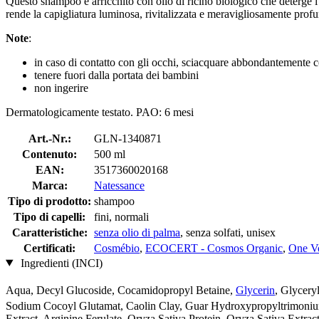
Questo shampoo è arricchito con olio di ricino biologico che deterge i c
rende la capigliatura luminosa, rivitalizzata e meravigliosamente prof
Note
:
in caso di contatto con gli occhi, sciacquare abbondantemente 
tenere fuori dalla portata dei bambini
non ingerire
Dermatologicamente testato. PAO: 6 mesi
Art.-Nr.:
GLN-1340871
Contenuto:
500 ml
EAN:
3517360020168
Marca:
Natessance
Tipo di prodotto:
shampoo
Tipo di capelli:
fini, normali
Caratteristiche:
senza olio di palma
, senza solfati, unisex
Certificati:
Cosmébio
,
ECOCERT - Cosmos Organic
,
One V
Ingredienti (INCI)
Aqua, Decyl Glucoside, Cocamidopropyl Betaine,
Glycerin
, Glycery
Sodium Cocoyl Glutamat, Caolin Clay, Guar Hydroxypropyltrimonium
Extract, Arginine Ferulate, Oryza Sativa Protein, Oryza Sativa Extr