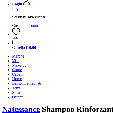
Login
Login
Sei un
nuovo cliente?
Crea un account
Carrello
€ 0,00
Marche
Viso
Make-up
Corpo
Capelli
Uomo
Bambini e neonati
Temi
Solari
Offerte
Natessance
Shampoo Rinforzante