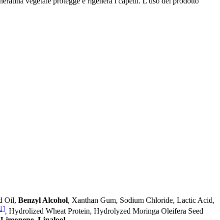
heratina vegetale protegge e rigenera i capelli. L'uso del prodotto
d Oil,
Benzyl Alcohol
, Xanthan Gum, Sodium Chloride, Lactic Acid,
1]
, Hydrolized Wheat Protein, Hydrolyzed Moringa Oleifera Seed
,
Limonene
,
Linalool