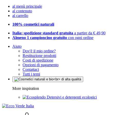
al menù principale
al contenuto
al carrello
100% cosmetici naturali
Italia: spedizione standard gratuita
a partire da € 49,90
Almeno 1 campioncino gratuito
con ogni ordine
Aiuto
Dov'è il mio ordine?
Restituzione prodotti
Costi di spedizione
Opzioni di pagamento
Contattaci
Tutti i temi
More inspiration
Detersivi e detergenti ecologici