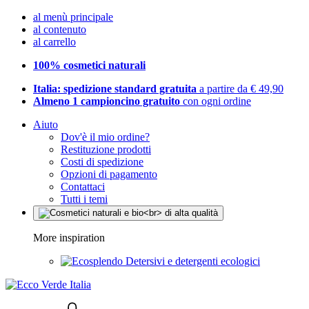
al menù principale
al contenuto
al carrello
100% cosmetici naturali
Italia: spedizione standard gratuita
a partire da € 49,90
Almeno 1 campioncino gratuito
con ogni ordine
Aiuto
Dov'è il mio ordine?
Restituzione prodotti
Costi di spedizione
Opzioni di pagamento
Contattaci
Tutti i temi
More inspiration
Detersivi e detergenti ecologici