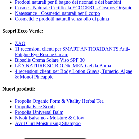
Prodotti naturali per il bagno dei neonati e dei bambini
Cosmesi Naturale Certificata ECOCERT - Cosmos Organic
Natessance - Cosmetici naturali per il corpo
Cosmetici e prodotti naturali senza olio di palma
Scopri Ecco Verde:
ZAO
11 recensioni clienti per SMART ANTIOXIDANTS Anti-
Fatigue Eye Rescue Cream
Biosolis Crema Solare Viso SPF 30
LÉA NATURE SO BiO étic MEN Gel da Barba
4 recensioni clienti per Body Lotion Guava, Tumeric, Algae
& Monoi Pineapple
Nuovi prodotti:
Propolia Organic Form & Vitality Herbal Tea
Propolia Face Scrub
Propolia Universal Balm
Niyok Balsamo - Moisture & Glow
Avril Curl Moisturizing Shampoo