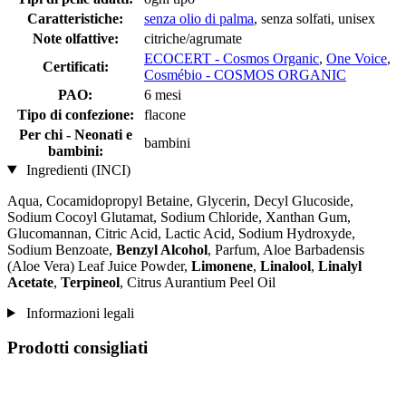
Caratteristiche:
senza olio di palma
, senza solfati, unisex
Note olfattive:
citriche/agrumate
ECOCERT - Cosmos Organic
,
One Voice
,
Certificati:
Cosmébio - COSMOS ORGANIC
PAO:
6 mesi
Tipo di confezione:
flacone
Per chi - Neonati e
bambini
bambini:
Ingredienti (INCI)
Aqua, Cocamidopropyl Betaine, Glycerin, Decyl Glucoside,
Sodium Cocoyl Glutamat, Sodium Chloride, Xanthan Gum,
Glucomannan, Citric Acid, Lactic Acid, Sodium Hydroxyde,
Sodium Benzoate,
Benzyl Alcohol
, Parfum, Aloe Barbadensis
(Aloe Vera) Leaf Juice Powder,
Limonene
,
Linalool
,
Linalyl
Acetate
,
Terpineol
, Citrus Aurantium Peel Oil
Informazioni legali
Prodotti consigliati