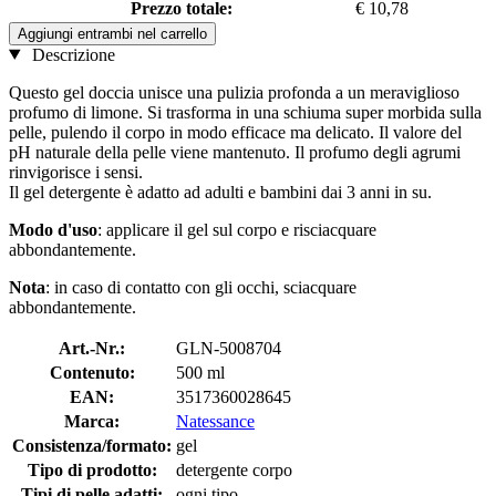
Prezzo totale:
€ 10,78
Aggiungi entrambi nel carrello
Descrizione
Questo gel doccia unisce una pulizia profonda a un meraviglioso
profumo di limone. Si trasforma in una schiuma super morbida sulla
pelle, pulendo il corpo in modo efficace ma delicato. Il valore del
pH naturale della pelle viene mantenuto. Il profumo degli agrumi
rinvigorisce i sensi.
Il gel detergente è adatto ad adulti e bambini dai 3 anni in su.
Modo d'uso
: applicare il gel sul corpo e risciacquare
abbondantemente.
Nota
: in caso di contatto con gli occhi, sciacquare
abbondantemente.
Art.-Nr.:
GLN-5008704
Contenuto:
500 ml
EAN:
3517360028645
Marca:
Natessance
Consistenza/formato:
gel
Tipo di prodotto:
detergente corpo
Tipi di pelle adatti:
ogni tipo