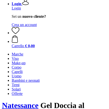
Login
Login
Sei un
nuovo cliente?
Crea un account
Carrello
€ 0,00
Marche
Viso
Make-up
Corpo
Capelli
Uomo
Bambini e neonati
Temi
Solari
Offerte
Natessance
Gel Doccia al