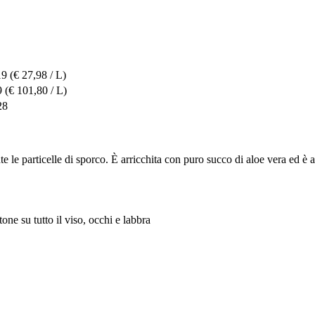
19
(€ 27,98 / L)
9
(€ 101,80 / L)
28
e le particelle di sporco. È arricchita con puro succo di aloe vera ed è 
one su tutto il viso, occhi e labbra