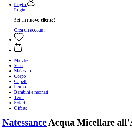
Login
Login
Sei un
nuovo cliente?
Crea un account
Marche
Viso
Make-up
Corpo
Capelli
Uomo
Bambini e neonati
Temi
Solari
Offerte
Natessance
Acqua Micellare all'