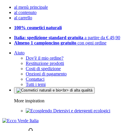
al menù principale
al contenuto
al carrello
100% cosmetici naturali
Italia: spedizione standard gratuita
a partire da € 49,90
Almeno 1 campioncino gratuito
con ogni ordine
Aiuto
Dov'è il mio ordine?
Restituzione prodotti
Costi di spedizione
Opzioni di pagamento
Contattaci
Tutti i temi
More inspiration
Detersivi e detergenti ecologici