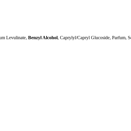
ium Levulinate,
Benzyl Alcohol
, Caprylyl/Capryl Glucoside, Parfum,