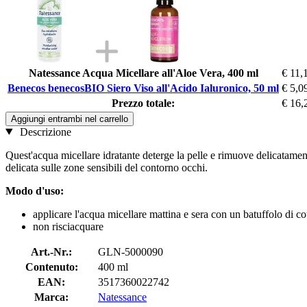
Natessance Acqua Micellare all'Aloe Vera, 400 ml
€ 11,
Benecos benecosBIO Siero Viso all'Acido Ialuronico, 50 ml
€ 5,0
Prezzo totale:
€ 16,
Aggiungi entrambi nel carrello
Descrizione
Quest'acqua micellare idratante deterge la pelle e rimuove delicatament
delicata sulle zone sensibili del contorno occhi.
Modo d'uso:
applicare l'acqua micellare mattina e sera con un batuffolo di cot
non risciacquare
Art.-Nr.:
GLN-5000090
Contenuto:
400 ml
EAN:
3517360022742
Marca:
Natessance