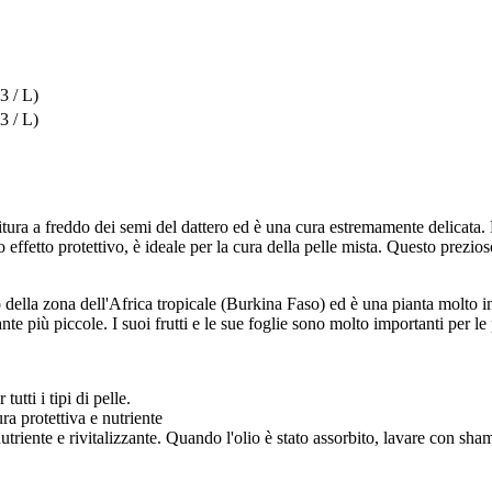
3 / L)
3 / L)
itura a freddo dei semi del dattero ed è una cura estremamente delicata. Fo
effetto protettivo, è ideale per la cura della pelle mista. Questo prezioso
 della zona dell'Africa tropicale (Burkina Faso) ed è una pianta molto i
ante più piccole. I suoi frutti e le sue foglie sono molto importanti per l
tti i tipi di pelle.
ra protettiva e nutriente
utriente e rivitalizzante. Quando l'olio è stato assorbito, lavare con s