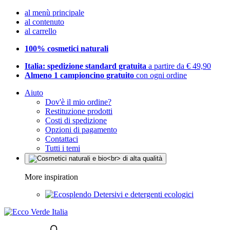
al menù principale
al contenuto
al carrello
100% cosmetici naturali
Italia: spedizione standard gratuita
a partire da € 49,90
Almeno 1 campioncino gratuito
con ogni ordine
Aiuto
Dov'è il mio ordine?
Restituzione prodotti
Costi di spedizione
Opzioni di pagamento
Contattaci
Tutti i temi
More inspiration
Detersivi e detergenti ecologici