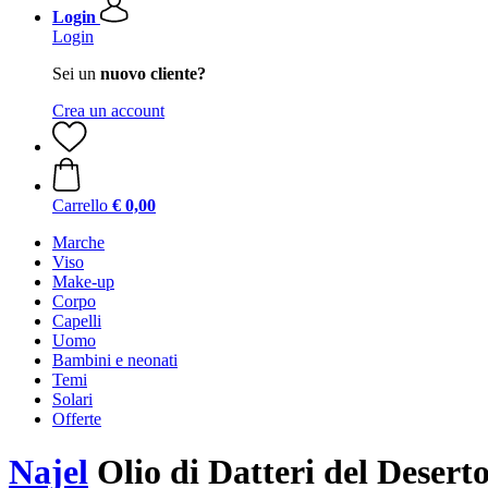
Login
Login
Sei un
nuovo cliente?
Crea un account
Carrello
€ 0,00
Marche
Viso
Make-up
Corpo
Capelli
Uomo
Bambini e neonati
Temi
Solari
Offerte
Najel
Olio di Datteri del Deserto