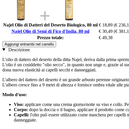
Najel Olio di Datteri del Deserto Biologico, 80 ml
€ 18,89
(€ 236,1
Najel Olio di Semi di Fico d'India, 80 ml
€ 30,49
(€ 381,1
Prezzo totale:
€ 49,38
Aggiungi entrambi nel carrello
Descrizione
L'olio di dattero del deserto della ditta Najel, deriva dalla prima sprem
L'olio è un cosiddetto "olio secco", in quanto non unge e, grazie al suo 
dona nuova elasticità ai capelli secchi e danneggiati.
L'albero del dattero del deserto è un grande arbusto perenne originario
L'albero cresce fino a 9 metri di altezza e fornisce ombra vitale alle pi
Modo d'uso:
Viso:
applicare come una crema giorno/notte su viso e collo. Per tu
Corpo:
dopo la doccia o il bagno, applicare il prodotto come cu
Capelli
:
l'olio può essere utilizzato come maschera per capelli n
danneggiate.