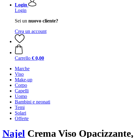
Login
Login
Sei un
nuovo cliente?
Crea un account
Carrello
€ 0,00
Marche
Viso
Make-up
Corpo
Capelli
Uomo
Bambini e neonati
Temi
Solari
Offerte
Najel
Crema Viso Opacizzante,