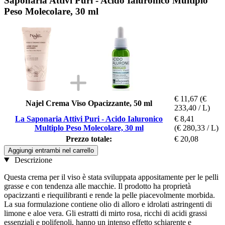
Saponaria Attivi Puri - Acido Ialuronico Multiplo
Peso Molecolare, 30 ml
€ 11,67
(€
Najel Crema Viso Opacizzante, 50 ml
233,40 / L)
La Saponaria Attivi Puri - Acido Ialuronico
€ 8,41
Multiplo Peso Molecolare, 30 ml
(€ 280,33 / L)
Prezzo totale:
€ 20,08
Aggiungi entrambi nel carrello
Descrizione
Questa crema per il viso è stata sviluppata appositamente per le pelli
grasse e con tendenza alle macchie. Il prodotto ha proprietà
opacizzanti e riequilibranti e rende la pelle piacevolmente morbida.
La sua formulazione contiene olio di alloro e idrolati astringenti di
limone e aloe vera. Gli estratti di mirto rosa, ricchi di acidi grassi
essenziali e polifenoli, hanno un intenso effetto schiarente e