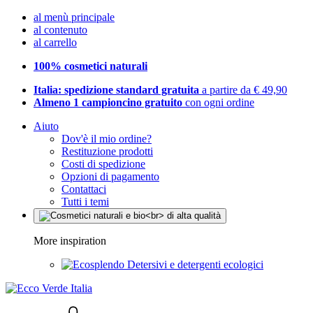
al menù principale
al contenuto
al carrello
100% cosmetici naturali
Italia: spedizione standard gratuita
a partire da € 49,90
Almeno 1 campioncino gratuito
con ogni ordine
Aiuto
Dov'è il mio ordine?
Restituzione prodotti
Costi di spedizione
Opzioni di pagamento
Contattaci
Tutti i temi
More inspiration
Detersivi e detergenti ecologici