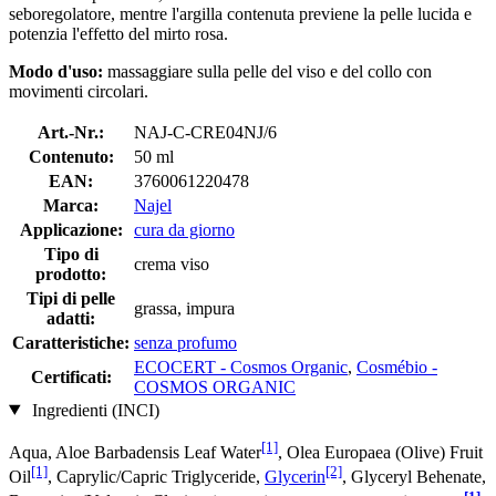
seboregolatore, mentre l'argilla contenuta previene la pelle lucida e
potenzia l'effetto del mirto rosa.
Modo d'uso:
massaggiare sulla pelle del viso e del collo con
movimenti circolari.
Art.-Nr.:
NAJ-C-CRE04NJ/6
Contenuto:
50 ml
EAN:
3760061220478
Marca:
Najel
Applicazione:
cura da giorno
Tipo di
crema viso
prodotto:
Tipi di pelle
grassa, impura
adatti:
Caratteristiche:
senza profumo
ECOCERT - Cosmos Organic
,
Cosmébio -
Certificati:
COSMOS ORGANIC
Ingredienti (INCI)
[1]
Aqua, Aloe Barbadensis Leaf Water
, Olea Europaea (Olive) Fruit
[1]
[2]
Oil
, Caprylic/Capric Triglyceride,
Glycerin
, Glyceryl Behenate,
[1]