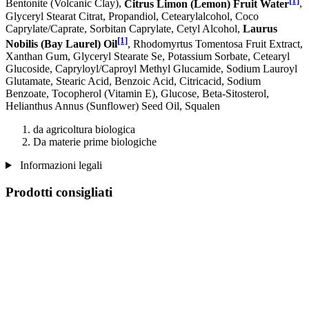
Bentonite (Volcanic Clay),
Citrus Limon (Lemon) Fruit Water
,
Glyceryl Stearat Citrat, Propandiol, Cetearylalcohol, Coco
Caprylate/Caprate, Sorbitan Caprylate, Cetyl Alcohol,
Laurus
[1]
Nobilis (Bay Laurel) Oil
, Rhodomyrtus Tomentosa Fruit Extract,
Xanthan Gum, Glyceryl Stearate Se, Potassium Sorbate, Cetearyl
Glucoside, Capryloyl/Caproyl Methyl Glucamide, Sodium Lauroyl
Glutamate, Stearic Acid, Benzoic Acid, Citricacid, Sodium
Benzoate, Tocopherol (Vitamin E), Glucose, Beta-Sitosterol,
Helianthus Annus (Sunflower) Seed Oil, Squalen
da agricoltura biologica
Da materie prime biologiche
Informazioni legali
Prodotti consigliati