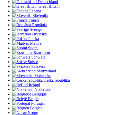
Deutschland
Great Britain
España
Slovenija
France
România
Sverige
Hrvatska
Polska
Magyar
Suomi
България
Schweiz
Suisse
Svizzera
Switzerland
Slovensko
Česká republika
Ireland
Nederland
Belgique
België
Portugal
Belgien
Norge