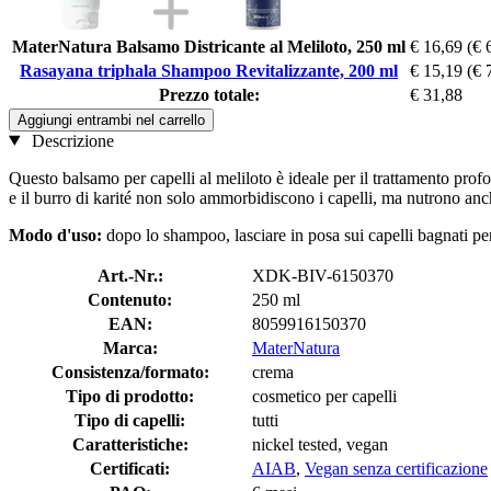
MaterNatura Balsamo Districante al Meliloto, 250 ml
€ 16,69
(€ 
Rasayana triphala Shampoo Revitalizzante, 200 ml
€ 15,19
(€ 
Prezzo totale:
€ 31,88
Aggiungi entrambi nel carrello
Descrizione
Questo balsamo per capelli al meliloto è ideale per il trattamento profo
e il burro di karité non solo ammorbidiscono i capelli, ma nutrono anche 
Modo d'uso:
dopo lo shampoo, lasciare in posa sui capelli bagnati p
Art.-Nr.:
XDK-BIV-6150370
Contenuto:
250 ml
EAN:
8059916150370
Marca:
MaterNatura
Consistenza/formato:
crema
Tipo di prodotto:
cosmetico per capelli
Tipo di capelli:
tutti
Caratteristiche:
nickel tested, vegan
Certificati:
AIAB
,
Vegan senza certificazione