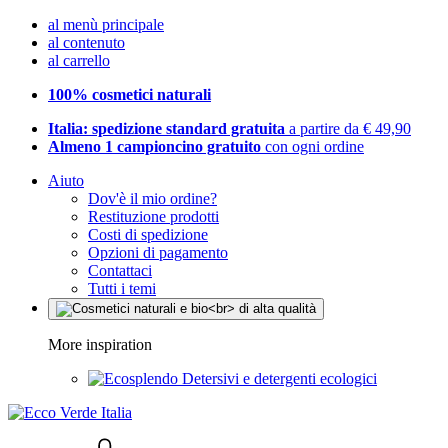
al menù principale
al contenuto
al carrello
100% cosmetici naturali
Italia: spedizione standard gratuita
a partire da € 49,90
Almeno 1 campioncino gratuito
con ogni ordine
Aiuto
Dov'è il mio ordine?
Restituzione prodotti
Costi di spedizione
Opzioni di pagamento
Contattaci
Tutti i temi
More inspiration
Detersivi e detergenti ecologici