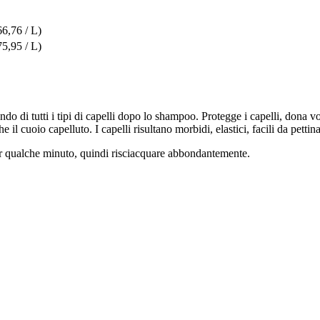
66,76 / L)
75,95 / L)
ndo di tutti i tipi di capelli dopo lo shampoo. Protegge i capelli, dona v
il cuoio capelluto. I capelli risultano morbidi, elastici, facili da pettin
er qualche minuto, quindi risciacquare abbondantemente.