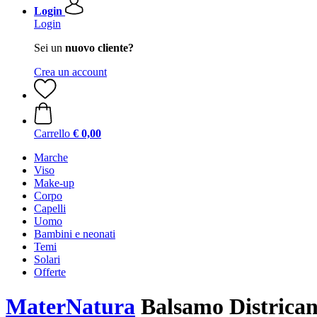
Login
Login
Sei un
nuovo cliente?
Crea un account
Carrello
€ 0,00
Marche
Viso
Make-up
Corpo
Capelli
Uomo
Bambini e neonati
Temi
Solari
Offerte
MaterNatura
Balsamo Districant