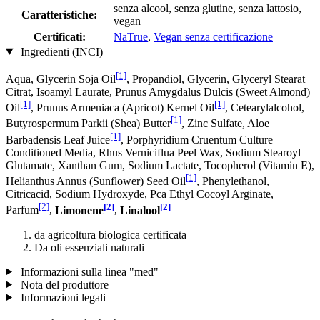
senza alcool, senza glutine, senza lattosio,
Caratteristiche:
vegan
Certificati:
NaTrue
,
Vegan senza certificazione
Ingredienti (INCI)
[1]
Aqua, Glycerin Soja Oil
, Propandiol, Glycerin, Glyceryl Stearat
Citrat, Isoamyl Laurate, Prunus Amygdalus Dulcis (Sweet Almond)
[1]
[1]
Oil
, Prunus Armeniaca (Apricot) Kernel Oil
, Cetearylalcohol,
[1]
Butyrospermum Parkii (Shea) Butter
, Zinc Sulfate, Aloe
[1]
Barbadensis Leaf Juice
, Porphyridium Cruentum Culture
Conditioned Media, Rhus Verniciflua Peel Wax, Sodium Stearoyl
Glutamate, Xanthan Gum, Sodium Lactate, Tocopherol (Vitamin E),
[1]
Helianthus Annus (Sunflower) Seed Oil
, Phenylethanol,
Citricacid, Sodium Hydroxyde, Pca Ethyl Cocoyl Arginate,
[2]
[2]
[2]
Parfum
,
Limonene
,
Linalool
da agricoltura biologica certificata
Da oli essenziali naturali
Informazioni sulla linea "med"
Nota del produttore
Informazioni legali