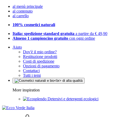
al menù principale
al contenuto
al carrello
100% cosmetici naturali
Italia: spedizione standard gratuita
a partire da € 49,90
Almeno 1 campioncino gratuito
con ogni ordine
Aiuto
Dov'è il mio ordine?
Restituzione prodotti
Costi di spedizione
Opzioni di pagamento
Contattaci
Tutti i temi
More inspiration
Detersivi e detergenti ecologici