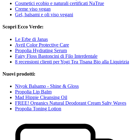
Cosmetici ecobio e naturali certificati NaTrue
Creme viso vegan
Gel, balsami e oli viso vegani
Scopri Ecco Verde:
Le Erbe di Janas
Avril Color Protective Care
Propolia Hydrating Serum
Fairy Floss Bastoncini di Filo Interdentale
8 recensioni clienti per Yogi Tea Tisana Bio alla Liquirizia
Nuovi prodotti:
Niyok Balsamo - Shine & Gloss
Propolia Lip Balm
Mad Hippie Cleansing Oil
FREE! Organics Natural Deodorant Cream Salty Waves
Propolia Toning Lotion