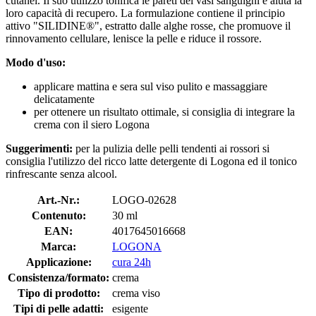
cutanei. Il suo utilizzo tonifica le pareti dei vasi sanguigni e aiuta la
loro capacità di recupero. La formulazione contiene il principio
attivo "SILIDINE®", estratto dalle alghe rosse, che promuove il
rinnovamento cellulare, lenisce la pelle e riduce il rossore.
Modo d'uso:
applicare mattina e sera sul viso pulito e massaggiare
delicatamente
per ottenere un risultato ottimale, si consiglia di integrare la
crema con il siero Logona
Suggerimenti:
per la pulizia delle pelli tendenti ai rossori si
consiglia l'utilizzo del ricco latte detergente di Logona ed il tonico
rinfrescante senza alcool.
Art.-Nr.:
LOGO-02628
Contenuto:
30 ml
EAN:
4017645016668
Marca:
LOGONA
Applicazione:
cura 24h
Consistenza/formato:
crema
Tipo di prodotto:
crema viso
Tipi di pelle adatti:
esigente