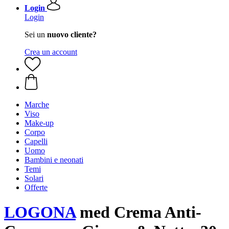
Login
Login
Sei un
nuovo cliente?
Crea un account
Marche
Viso
Make-up
Corpo
Capelli
Uomo
Bambini e neonati
Temi
Solari
Offerte
LOGONA
med Crema Anti-