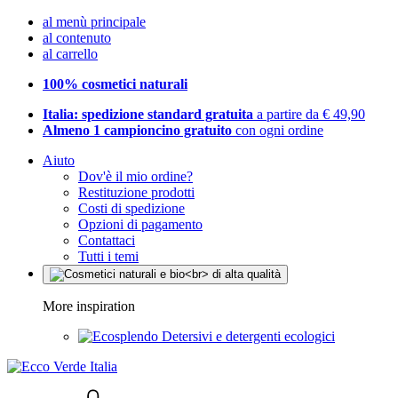
al menù principale
al contenuto
al carrello
100% cosmetici naturali
Italia: spedizione standard gratuita
a partire da € 49,90
Almeno 1 campioncino gratuito
con ogni ordine
Aiuto
Dov'è il mio ordine?
Restituzione prodotti
Costi di spedizione
Opzioni di pagamento
Contattaci
Tutti i temi
More inspiration
Detersivi e detergenti ecologici