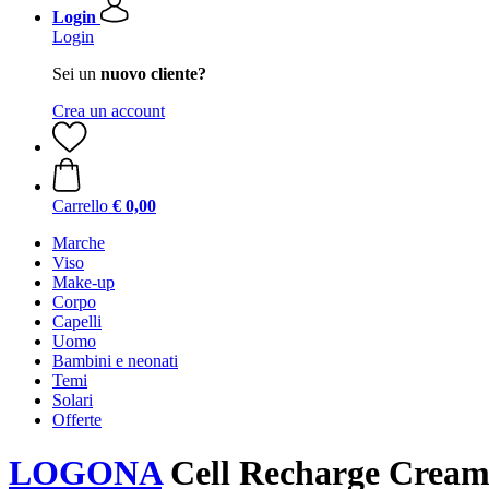
Login
Login
Sei un
nuovo cliente?
Crea un account
Carrello
€ 0,00
Marche
Viso
Make-up
Corpo
Capelli
Uomo
Bambini e neonati
Temi
Solari
Offerte
LOGONA
Cell Recharge Cream