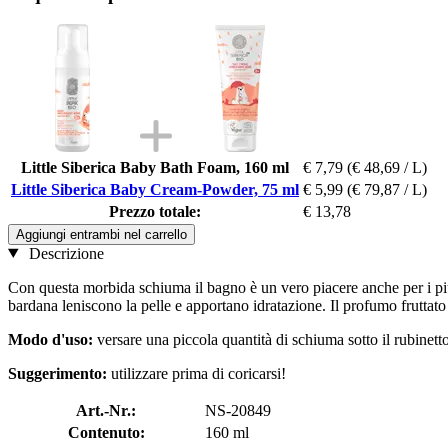
Little Siberica Baby Bath Foam, 160 ml
€ 7,79
(€ 48,69 / L)
Little Siberica Baby Cream-Powder, 75 ml
€ 5,99
(€ 79,87 / L)
Prezzo totale:
€ 13,78
Aggiungi entrambi nel carrello
Descrizione
Con questa morbida schiuma il bagno è un vero piacere anche per i più pic
bardana leniscono la pelle e apportano idratazione. Il profumo fruttat
Modo d'uso:
versare una piccola quantità di schiuma sotto il rubinett
Suggerimento:
utilizzare prima di coricarsi!
Art.-Nr.:
NS-20849
Contenuto:
160 ml