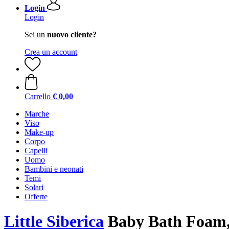
Login
Login
Sei un
nuovo cliente?
Crea un account
Carrello
€ 0,00
Marche
Viso
Make-up
Corpo
Capelli
Uomo
Bambini e neonati
Temi
Solari
Offerte
Little Siberica
Baby Bath Foam,