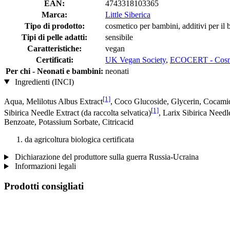
EAN:
4743318103365
Marca:
Little Siberica
Tipo di prodotto:
cosmetico per bambini, additivi per il
Tipi di pelle adatti:
sensibile
Caratteristiche:
vegan
Certificati:
UK Vegan Society
,
ECOCERT - Cosm
Per chi - Neonati e bambini:
neonati
Ingredienti (INCI)
[1]
Aqua, Melilotus Albus Extract
, Coco Glucoside, Glycerin, Cocamid
[1]
Sibirica Needle Extract (da raccolta selvatica)
, Larix Sibirica Needle
Benzoate, Potassium Sorbate, Citricacid
da agricoltura biologica certificata
Dichiarazione del produttore sulla guerra Russia-Ucraina
Informazioni legali
Prodotti consigliati