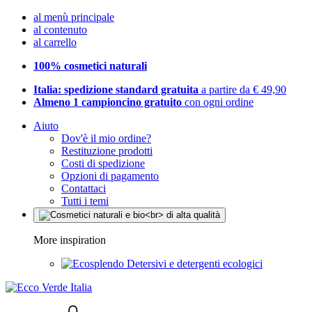
al menù principale
al contenuto
al carrello
100% cosmetici naturali
Italia: spedizione standard gratuita
a partire da € 49,90
Almeno 1 campioncino gratuito
con ogni ordine
Aiuto
Dov'è il mio ordine?
Restituzione prodotti
Costi di spedizione
Opzioni di pagamento
Contattaci
Tutti i temi
More inspiration
Detersivi e detergenti ecologici