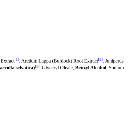
[1]
[1]
 Extract
, Arctium Lappa (Burdock) Root Extract
, Juniperus
[1]
accolta selvatica)
, Glyceryl Oleate,
Benzyl Alcohol
, Sodium