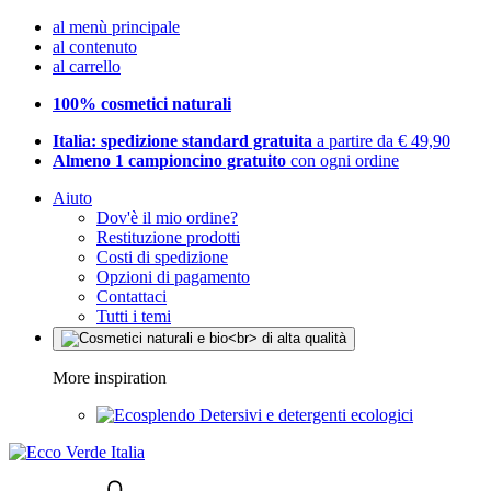
al menù principale
al contenuto
al carrello
100% cosmetici naturali
Italia: spedizione standard gratuita
a partire da € 49,90
Almeno 1 campioncino gratuito
con ogni ordine
Aiuto
Dov'è il mio ordine?
Restituzione prodotti
Costi di spedizione
Opzioni di pagamento
Contattaci
Tutti i temi
More inspiration
Detersivi e detergenti ecologici