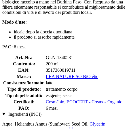
biologico raccolto a mano nel Burkina Faso. Con l'acquisto da una
filiera eticamente responsabile si contribuisce al miglioramento delle
condizioni di vita e di lavoro dei produttori locali.
Modo d'uso:
ideale dopo la doccia quotidiana
il prodotto si assorbe rapidamente
PAO: 6 mesi
Art.-Nr.:
GLN-1340531
Contenuto:
200 ml
EAN:
3517360019711
Marca:
LÉA NATURE SO BiO étic
Consistenza/formato:
latte
Tipo di prodotto:
trattamento corpo
Tipi di pelle adatti:
esigente, secca
Certificati:
Cosmébio
,
ECOCERT - Cosmos Organic
PAO:
6 mesi
Ingredienti (INCI)
Aqua, Helianthus Annus (Sunflower) Seed Oil,
Glycerin
,
[1]