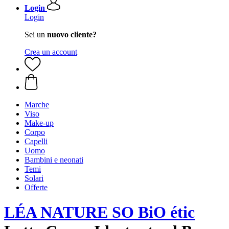
Login
Login
Sei un
nuovo cliente?
Crea un account
Marche
Viso
Make-up
Corpo
Capelli
Uomo
Bambini e neonati
Temi
Solari
Offerte
LÉA NATURE SO BiO étic