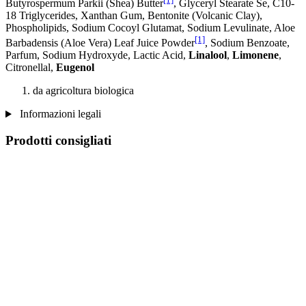
Butyrospermum Parkii (Shea) Butter
, Glyceryl Stearate Se, C10-
18 Triglycerides, Xanthan Gum, Bentonite (Volcanic Clay),
Phospholipids, Sodium Cocoyl Glutamat, Sodium Levulinate, Aloe
[1]
Barbadensis (Aloe Vera) Leaf Juice Powder
, Sodium Benzoate,
Parfum, Sodium Hydroxyde, Lactic Acid,
Linalool
,
Limonene
,
Citronellal,
Eugenol
da agricoltura biologica
Informazioni legali
Prodotti consigliati