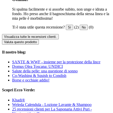
Si spalma facilmente e si assorbe subito, non unge e idrata a
fondo. Ho preso anche il bagnoschiuma della stessa linea e la
mia pelle è morbidissima!
Ti è stata utile questa recensione?
(2)
(0)
Sì
No
Visualizza tutte le recensioni clienti.
Valuta questo prodotto
Il nostro blog:
SANTE & WWF - insieme per la protezione della lince
Domus Olea Toscana: UNDICI
Salute della pelle: una questione di sonno
Co-Washing & Squish to Condish
Borse e occhiaie addio!
Scopri Ecco Verde:
Khadi®
Weleda Calendula - Lozione Lavante & Shampoo
25 recensioni clienti per La Saponaria Attivi Puri -