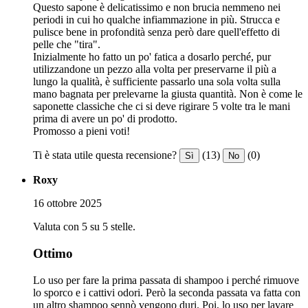
Questo sapone è delicatissimo e non brucia nemmeno nei
periodi in cui ho qualche infiammazione in più. Strucca e
pulisce bene in profondità senza però dare quell'effetto di
pelle che "tira".
Inizialmente ho fatto un po' fatica a dosarlo perché, pur
utilizzandone un pezzo alla volta per preservarne il più a
lungo la qualità, è sufficiente passarlo una sola volta sulla
mano bagnata per prelevarne la giusta quantità. Non è come le
saponette classiche che ci si deve rigirare 5 volte tra le mani
prima di avere un po' di prodotto.
Promosso a pieni voti!
Ti è stata utile questa recensione?
(13)
(0)
Sì
No
Roxy
16 ottobre 2025
Valuta con 5 su 5 stelle.
Ottimo
Lo uso per fare la prima passata di shampoo i perché rimuove
lo sporco e i cattivi odori. Però la seconda passata va fatta con
un altro shampoo sennò vengono duri. Poi, lo uso per lavare