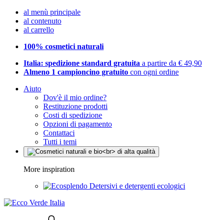
al menù principale
al contenuto
al carrello
100% cosmetici naturali
Italia: spedizione standard gratuita
a partire da € 49,90
Almeno 1 campioncino gratuito
con ogni ordine
Aiuto
Dov'è il mio ordine?
Restituzione prodotti
Costi di spedizione
Opzioni di pagamento
Contattaci
Tutti i temi
More inspiration
Detersivi e detergenti ecologici