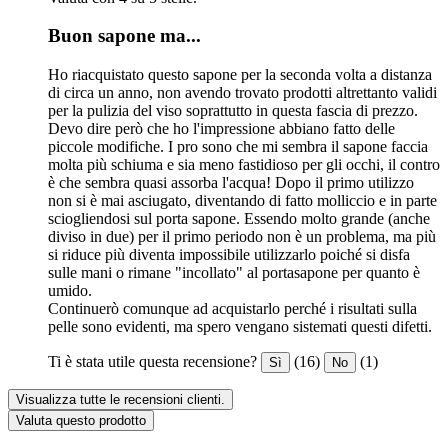
Buon sapone ma...
Ho riacquistato questo sapone per la seconda volta a distanza
di circa un anno, non avendo trovato prodotti altrettanto validi
per la pulizia del viso soprattutto in questa fascia di prezzo.
Devo dire però che ho l'impressione abbiano fatto delle
piccole modifiche. I pro sono che mi sembra il sapone faccia
molta più schiuma e sia meno fastidioso per gli occhi, il contro
è che sembra quasi assorba l'acqua! Dopo il primo utilizzo
non si è mai asciugato, diventando di fatto molliccio e in parte
sciogliendosi sul porta sapone. Essendo molto grande (anche
diviso in due) per il primo periodo non è un problema, ma più
si riduce più diventa impossibile utilizzarlo poiché si disfa
sulle mani o rimane "incollato" al portasapone per quanto è
umido.
Continuerò comunque ad acquistarlo perché i risultati sulla
pelle sono evidenti, ma spero vengano sistemati questi difetti.
Ti è stata utile questa recensione?
(16)
(1)
Sì
No
Visualizza tutte le recensioni clienti.
Valuta questo prodotto