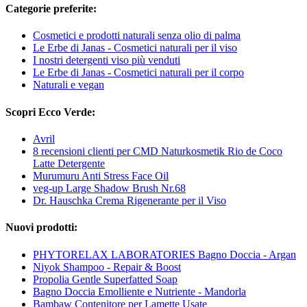
Categorie preferite:
Cosmetici e prodotti naturali senza olio di palma
Le Erbe di Janas - Cosmetici naturali per il viso
I nostri detergenti viso più venduti
Le Erbe di Janas - Cosmetici naturali per il corpo
Naturali e vegan
Scopri Ecco Verde:
Avril
8 recensioni clienti per CMD Naturkosmetik Rio de Coco
Latte Detergente
Murumuru Anti Stress Face Oil
veg-up Large Shadow Brush Nr.68
Dr. Hauschka Crema Rigenerante per il Viso
Nuovi prodotti:
PHYTORELAX LABORATORIES Bagno Doccia - Argan
Niyok Shampoo - Repair & Boost
Propolia Gentle Superfatted Soap
Bagno Doccia Emolliente e Nutriente - Mandorla
Bambaw Contenitore per Lamette Usate