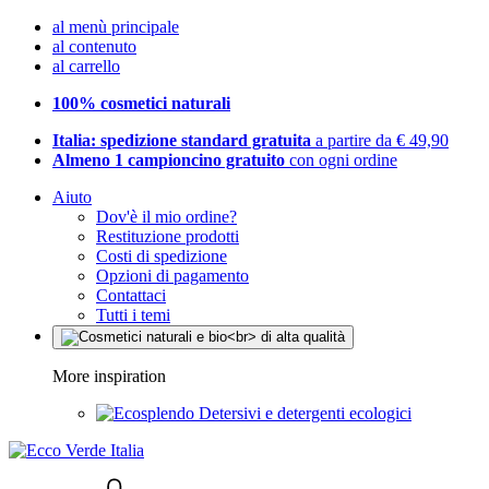
al menù principale
al contenuto
al carrello
100% cosmetici naturali
Italia: spedizione standard gratuita
a partire da € 49,90
Almeno 1 campioncino gratuito
con ogni ordine
Aiuto
Dov'è il mio ordine?
Restituzione prodotti
Costi di spedizione
Opzioni di pagamento
Contattaci
Tutti i temi
More inspiration
Detersivi e detergenti ecologici