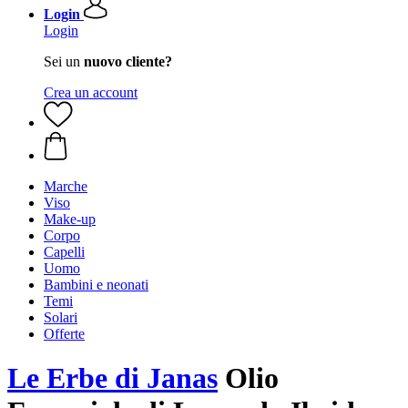
Login
Login
Sei un
nuovo cliente?
Crea un account
Marche
Viso
Make-up
Corpo
Capelli
Uomo
Bambini e neonati
Temi
Solari
Offerte
Le Erbe di Janas
Olio