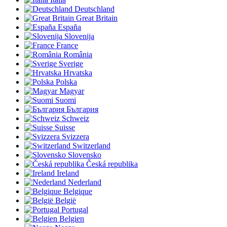
Deutschland
Great Britain
España
Slovenija
France
România
Sverige
Hrvatska
Polska
Magyar
Suomi
България
Schweiz
Suisse
Svizzera
Switzerland
Slovensko
Česká republika
Ireland
Nederland
Belgique
België
Portugal
Belgien