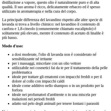
distillazione a vapore, questo olio è naturalmente puro e di alta
qualità. Il suo aroma è ricco, delicatamente erbaceo ed è spesso
utilizzato in aromaterapia e nella cura del corpo.
La principale differenza del lavandino rispetto alle altre specie di
lavanda si trova a livello chimico: nel lavandino il contenuto di
canfora e 1,8-cineolo (comunemente chiamato eucaliptolo) è
solitamente più elevato, mentre il contenuto di acetato di linalile è
più basso.
Modo d'uso:
a dosi moderate, l'olio di lavanda non è considerato né
sensibilizzante né irritante
per i massaggi, miscelare con un olio vettore
utilizzabile nei cosmetici fai da te per il trattamento della pelle
problematica
ideale per trattare gli ematomi con impacchi freddi o per il
dolore al collo con impacchi caldi
ideale come additivo nello shampoo o in un prodotto per la
forfora
ideale nei profumatori d'ambiente o in una miscela per
inalazioni nei periodi freddi
adatto sul pelo degli animali per tenere lontani i parassiti