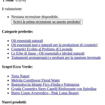
1 Stelle
0
(0%)
1
valutazione
Nessuna recensione disponibile.
Scrivi la prima recensione su questo prodotto!
Categorie preferite:
Oli essenziali naturali
Oli essenziali puri e naturali per la produzione di cosmetici
Cosmetici Ecobio al Profumo di Lavanda
Le Erbe di Janas - Oli essenziali e idrolati naturali
Trattamenti aromaterapici e profumi per la stagione invernale
Scopri Ecco Verde:
Terra Naturi
Melvita Cornflower Floral Water
Bagnodoccia Idrante Fico d'India e Palmarosa
Gyada Cosmetics Siero Capelli Rinforzante con Spirulina
Burro Corpo Ayurvedico - Pink Lotus Beauty
Nuovi prodotti: