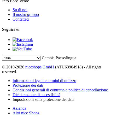
Info Ecco Verde
Su di noi
Il nostro gruppo
Contattaci
Seguici su
Cambia Paese/lingua
© 2010-2026
niceshops GmbH
(ATU63964918) - All rights
reserved.
Informazioni legali e termini di utilizzo
Protezione dei dati
Condizioni generali di contratto e politica di cancellazione
Dichiarazione di accessibilità
Impostazioni sulla protezione dei dati
Azienda
Altri nice Shops