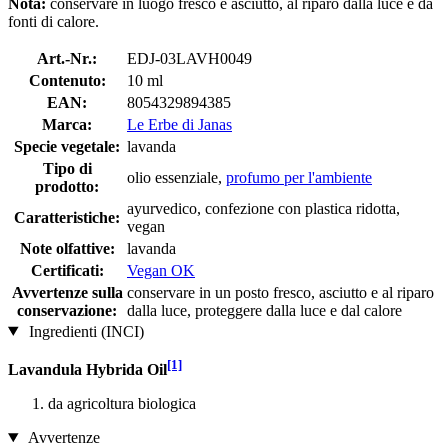
Nota:
conservare in luogo fresco e asciutto, al riparo dalla luce e da
fonti di calore.
Art.-Nr.:
EDJ-03LAVH0049
Contenuto:
10 ml
EAN:
8054329894385
Marca:
Le Erbe di Janas
Specie vegetale:
lavanda
Tipo di
olio essenziale,
profumo per l'ambiente
prodotto:
ayurvedico, confezione con plastica ridotta,
Caratteristiche:
vegan
Note olfattive:
lavanda
Certificati:
Vegan OK
Avvertenze sulla
conservare in un posto fresco, asciutto e al riparo
conservazione:
dalla luce, proteggere dalla luce e dal calore
Ingredienti (INCI)
[1]
Lavandula Hybrida Oil
da agricoltura biologica
Avvertenze