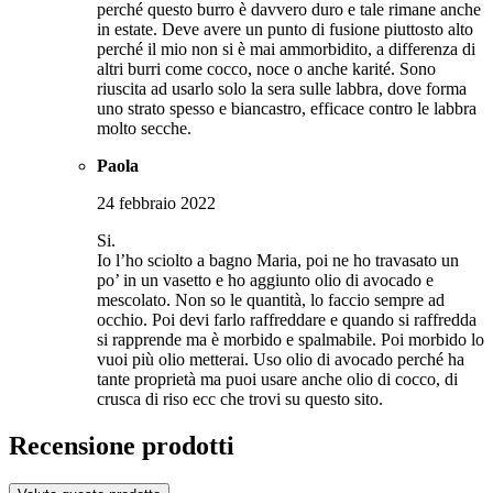
perché questo burro è davvero duro e tale rimane anche
in estate. Deve avere un punto di fusione piuttosto alto
perché il mio non si è mai ammorbidito, a differenza di
altri burri come cocco, noce o anche karité. Sono
riuscita ad usarlo solo la sera sulle labbra, dove forma
uno strato spesso e biancastro, efficace contro le labbra
molto secche.
Paola
24 febbraio 2022
Si.
Io l’ho sciolto a bagno Maria, poi ne ho travasato un
po’ in un vasetto e ho aggiunto olio di avocado e
mescolato. Non so le quantità, lo faccio sempre ad
occhio. Poi devi farlo raffreddare e quando si raffredda
si rapprende ma è morbido e spalmabile. Poi morbido lo
vuoi più olio metterai. Uso olio di avocado perché ha
tante proprietà ma puoi usare anche olio di cocco, di
crusca di riso ecc che trovi su questo sito.
Recensione prodotti