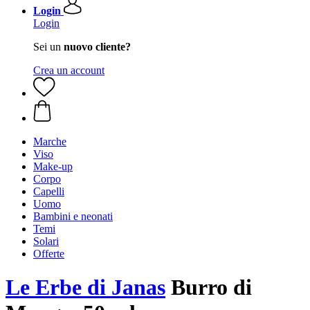
Login
Login
Sei un
nuovo cliente?
Crea un account
Marche
Viso
Make-up
Corpo
Capelli
Uomo
Bambini e neonati
Temi
Solari
Offerte
Le Erbe di Janas
Burro di