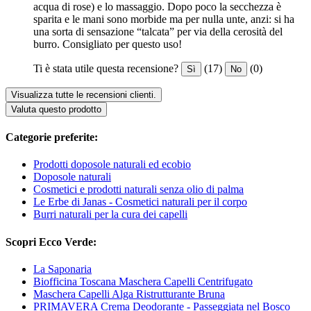
acqua di rose) e lo massaggio. Dopo poco la secchezza è
sparita e le mani sono morbide ma per nulla unte, anzi: si ha
una sorta di sensazione “talcata” per via della cerosità del
burro. Consigliato per questo uso!
Ti è stata utile questa recensione?
(17)
(0)
Sì
No
Visualizza tutte le recensioni clienti.
Valuta questo prodotto
Categorie preferite:
Prodotti doposole naturali ed ecobio
Doposole naturali
Cosmetici e prodotti naturali senza olio di palma
Le Erbe di Janas - Cosmetici naturali per il corpo
Burri naturali per la cura dei capelli
Scopri Ecco Verde:
La Saponaria
Biofficina Toscana Maschera Capelli Centrifugato
Maschera Capelli Alga Ristrutturante Bruna
PRIMAVERA Crema Deodorante - Passeggiata nel Bosco