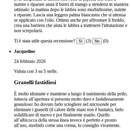
nutrire e riparare aiuta il burro di mango a stendersi in maniera
ottimale: la mattina dopo le labbra sono morbidissime, nutrite
e riparate. Lascia una leggera patina biancastra che si attenua
se applicato con l'olio. Ottimo anche per affrontare il freddo,
crea una barriera che aiuta le labbra a trattenere l'idratazione e
non screpolarsi.
Ti è stata utile questa recensione?
(3)
(0)
Sì
No
Jacqueline
24 febbraio 2026
Valuta con 3 su 5 stelle.
Granelli fastidiosi
È molto idratante e mantiene a lungo il nutrimento della pelle,
tuttavia all’apertura si presenta molto duro e fastidiosamente
granuloso: ho dovuto farlo sciogliere nel microonde per
eliminare i granelli (il calore delle mani non è bastato), farlo
solidificare di nuovo e poi finalmente usarlo. Quello
all’albicocca della stessa linea invece è perfetto e pronto
all’uso, morbido come una crema, lo consiglio vivamente.