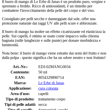
Il burro di mango di Le Erbe di Janas è un prodotto puro, vergine e
spremuto a freddo. Ricco di antiossidanti, è un rimedio per
combattere l'invecchiamento della pelle del corpo e del viso.
Consigliato per pelli secche e danneggiate dal sole, offre una
protezione naturale dai raggi UV alle pelli scure e abbronzate.
Il burro di mango ha inoltre un effetto cicatrizzante ed elasticizza la
pelle. Sui capelli, è ottimo se usato come impacco sulla chioma
bagnata (sulle lunghezze e sulle punte) per donare morbidezza e
luminosità.
Nota bene: il burro di mango viene estratto dai semi del frutto e non
dalla polpa - questo significa che ha un odore neutro e non fruttato!
Art.-Nr.:
EDJ-02MANG0034
Contenuto:
50 ml
EAN:
8054329890714
Marca:
Le Erbe di Janas
Applicazione:
cura colorata
Area d'uso:
capelli
Tipo di prodotto:
trattamento corpo
Tipi di pelle adatti:
secca
Tipo di capelli:
danneggiati, secchi