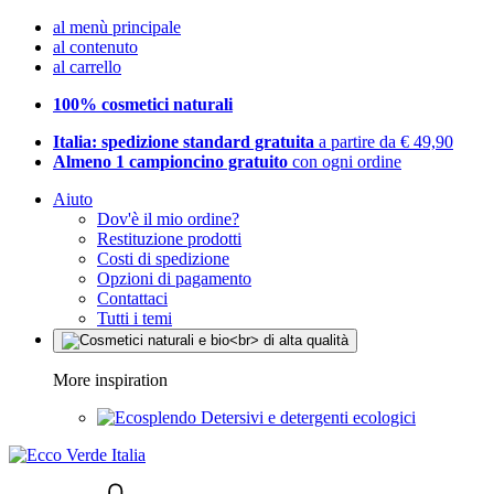
al menù principale
al contenuto
al carrello
100% cosmetici naturali
Italia: spedizione standard gratuita
a partire da € 49,90
Almeno 1 campioncino gratuito
con ogni ordine
Aiuto
Dov'è il mio ordine?
Restituzione prodotti
Costi di spedizione
Opzioni di pagamento
Contattaci
Tutti i temi
More inspiration
Detersivi e detergenti ecologici