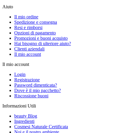
Aiuto
Il mio ordine
Spedizione e consegna
Resi e rimborsi
Opzioni di pagamento
Promozioni e buoni acquisto
Hai bisogno di ulteriore aiuto?
Clienti aziendali
Il mio account
Il mio account
Login
Registrazione
Password dimenticata?
Dove è il mio pacchetto?
Riscossione buoni
Informazioni Utili
beauty Blog
Ingredienti
Cosmesi Naturale Certificata
Noi e il nostro ambiente