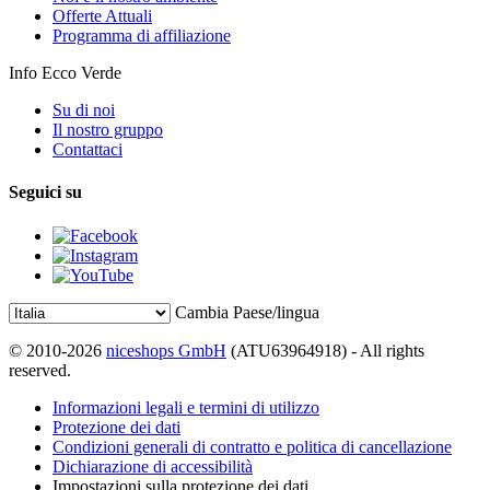
Offerte Attuali
Programma di affiliazione
Info Ecco Verde
Su di noi
Il nostro gruppo
Contattaci
Seguici su
Cambia Paese/lingua
© 2010-2026
niceshops GmbH
(ATU63964918) - All rights
reserved.
Informazioni legali e termini di utilizzo
Protezione dei dati
Condizioni generali di contratto e politica di cancellazione
Dichiarazione di accessibilità
Impostazioni sulla protezione dei dati