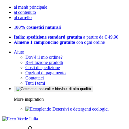
al menù principale
al contenuto
al carrello
100% cosmetici naturali
Italia: spedizione standard gratuita
a partire da € 49,90
Almeno 1 campioncino gratuito
con ogni ordine
Aiuto
Dov'è il mio ordine?
Restituzione prodotti
Costi di spedizione
Opzioni di pagamento
Contattaci
Tutti i temi
More inspiration
Detersivi e detergenti ecologici