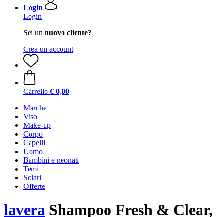
Login
Login
Sei un
nuovo cliente?
Crea un account
Carrello
€ 0,00
Marche
Viso
Make-up
Corpo
Capelli
Uomo
Bambini e neonati
Temi
Solari
Offerte
lavera
Shampoo Fresh & Clear, 