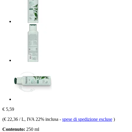
€ 5,59
(
€ 22,36 / L
, IVA 22% inclusa
-
spese di spedizione escluse
)
Contenuto:
250 ml