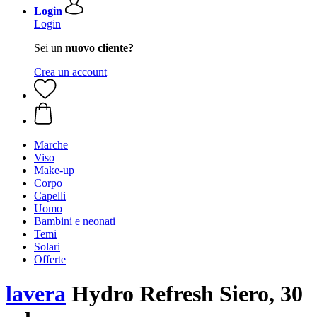
Login
Login
Sei un
nuovo cliente?
Crea un account
Marche
Viso
Make-up
Corpo
Capelli
Uomo
Bambini e neonati
Temi
Solari
Offerte
lavera
Hydro Refresh Siero, 30