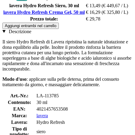
lavera Hydro Refresh Siero, 30 ml
€ 13,49
(€ 449,67 / L)
lavera Hydro Refresh Crema Gel, 50 ml
€ 16,29
(€ 325,80 / L)
Prezzo totale:
€ 29,78
Aggiungi entrambi nel carrello
Descrizione
Il siero Hydro Refresh di Lavera ripristina la naturale idratazione e
dona equilibrio alla pelle. Inoltre il prodotto rinforza la barriera
protettiva cutanea per una lungo periodo. La formulazione
superleggera a base di alghe biologiche e acido ialuronico si assorbe
rapidamente e dona all'incarnato una sensazione di freschezza
incomparabile.
Modo d'uso
: applicare sulla pelle detersa, prima del consueto
trattamento da giorno, e massaggiare delicatamente.
Art.-Nr.:
LA-113785
Contenuto:
30 ml
EAN:
4021457653508
Marca:
lavera
Lavera:
Hydro Refresh
Tipo di
siero
prodotto: