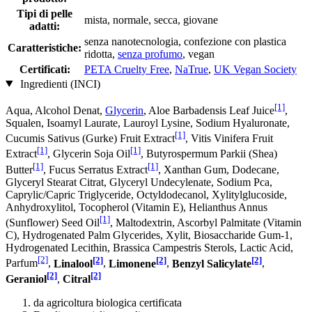
Tipi di pelle
mista, normale, secca, giovane
adatti:
senza nanotecnologia, confezione con plastica
Caratteristiche:
ridotta,
senza profumo
, vegan
Certificati:
PETA Cruelty Free
,
NaTrue
,
UK Vegan Society
Ingredienti (INCI)
[1]
Aqua, Alcohol Denat,
Glycerin
, Aloe Barbadensis Leaf Juice
,
Squalen, Isoamyl Laurate, Lauroyl Lysine, Sodium Hyaluronate,
[1]
Cucumis Sativus (Gurke) Fruit Extract
, Vitis Vinifera Fruit
[1]
[1]
Extract
, Glycerin Soja Oil
, Butyrospermum Parkii (Shea)
[1]
[1]
Butter
, Fucus Serratus Extract
, Xanthan Gum, Dodecane,
Glyceryl Stearat Citrat, Glyceryl Undecylenate, Sodium Pca,
Caprylic/Capric Triglyceride, Octyldodecanol, Xylitylglucoside,
Anhydroxylitol, Tocopherol (Vitamin E), Helianthus Annus
[1]
(Sunflower) Seed Oil
, Maltodextrin, Ascorbyl Palmitate (Vitamin
C), Hydrogenated Palm Glycerides, Xylit, Biosaccharide Gum-1,
Hydrogenated Lecithin, Brassica Campestris Sterols, Lactic Acid,
[2]
[2]
[2]
[2]
Parfum
,
Linalool
,
Limonene
,
Benzyl Salicylate
,
[2]
[2]
Geraniol
,
Citral
da agricoltura biologica certificata