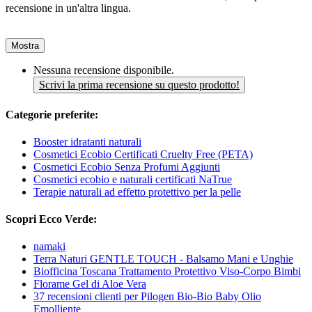
recensione in un'altra lingua.
Mostra
Nessuna recensione disponibile.
Scrivi la prima recensione su questo prodotto!
Categorie preferite:
Booster idratanti naturali
Cosmetici Ecobio Certificati Cruelty Free (PETA)
Cosmetici Ecobio Senza Profumi Aggiunti
Cosmetici ecobio e naturali certificati NaTrue
Terapie naturali ad effetto protettivo per la pelle
Scopri Ecco Verde:
namaki
Terra Naturi GENTLE TOUCH - Balsamo Mani e Unghie
Biofficina Toscana Trattamento Protettivo Viso-Corpo Bimbi
Florame Gel di Aloe Vera
37 recensioni clienti per Pilogen Bio-Bio Baby Olio
Emolliente