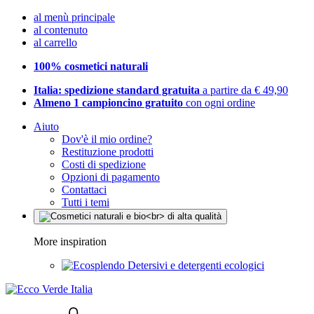
al menù principale
al contenuto
al carrello
100% cosmetici naturali
Italia: spedizione standard gratuita
a partire da € 49,90
Almeno 1 campioncino gratuito
con ogni ordine
Aiuto
Dov'è il mio ordine?
Restituzione prodotti
Costi di spedizione
Opzioni di pagamento
Contattaci
Tutti i temi
More inspiration
Detersivi e detergenti ecologici