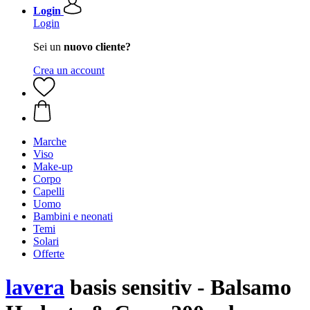
Login
Login
Sei un
nuovo cliente?
Crea un account
Marche
Viso
Make-up
Corpo
Capelli
Uomo
Bambini e neonati
Temi
Solari
Offerte
lavera
basis sensitiv - Balsamo