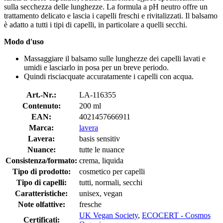
sulla secchezza delle lunghezze. La formula a pH neutro offre un
trattamento delicato e lascia i capelli freschi e rivitalizzati. Il balsamo
è adatto a tutti i tipi di capelli, in particolare a quelli secchi.
Modo d'uso
Massaggiare il balsamo sulle lunghezze dei capelli lavati e
umidi e lasciarlo in posa per un breve periodo.
Quindi risciacquate accuratamente i capelli con acqua.
Art.-Nr.:
LA-116355
Contenuto:
200 ml
EAN:
4021457666911
Marca:
lavera
Lavera:
basis sensitiv
Nuance:
tutte le nuance
Consistenza/formato:
crema, liquida
Tipo di prodotto:
cosmetico per capelli
Tipo di capelli:
tutti, normali, secchi
Caratteristiche:
unisex, vegan
Note olfattive:
fresche
UK Vegan Society
,
ECOCERT - Cosmos
Certificati: