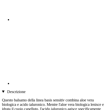
Descrizione
Questo balsamo della linea basis sensitiv combina aloe vera
biologica e acido ialuronico. Mentre l'aloe vera biologica lenisce e
idrata il cuoio capelluto, l'acido ialuronico agisce specificamente