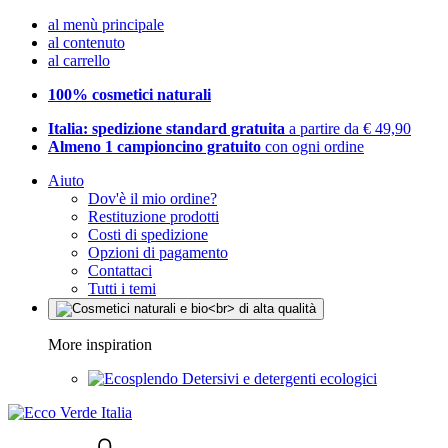
al menù principale
al contenuto
al carrello
100% cosmetici naturali
Italia: spedizione standard gratuita
a partire da € 49,90
Almeno 1 campioncino gratuito
con ogni ordine
Aiuto
Dov'è il mio ordine?
Restituzione prodotti
Costi di spedizione
Opzioni di pagamento
Contattaci
Tutti i temi
More inspiration
Detersivi e detergenti ecologici