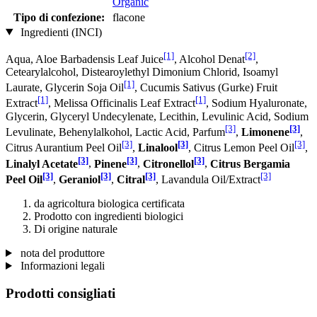
Organic
Tipo di confezione:
flacone
Ingredienti (INCI)
[1]
[2]
Aqua, Aloe Barbadensis Leaf Juice
, Alcohol Denat
,
Cetearylalcohol, Distearoylethyl Dimonium Chlorid, Isoamyl
[1]
Laurate, Glycerin Soja Oil
, Cucumis Sativus (Gurke) Fruit
[1]
[1]
Extract
, Melissa Officinalis Leaf Extract
, Sodium Hyaluronate,
Glycerin, Glyceryl Undecylenate, Lecithin, Levulinic Acid, Sodium
[3]
[3]
Levulinate, Behenylalkohol, Lactic Acid, Parfum
,
Limonene
,
[3]
[3]
[3]
Citrus Aurantium Peel Oil
,
Linalool
, Citrus Lemon Peel Oil
,
[3]
[3]
[3]
Linalyl Acetate
,
Pinene
,
Citronellol
,
Citrus Bergamia
[3]
[3]
[3]
[3]
Peel Oil
,
Geraniol
,
Citral
, Lavandula Oil/Extract
da agricoltura biologica certificata
Prodotto con ingredienti biologici
Di origine naturale
nota del produttore
Informazioni legali
Prodotti consigliati