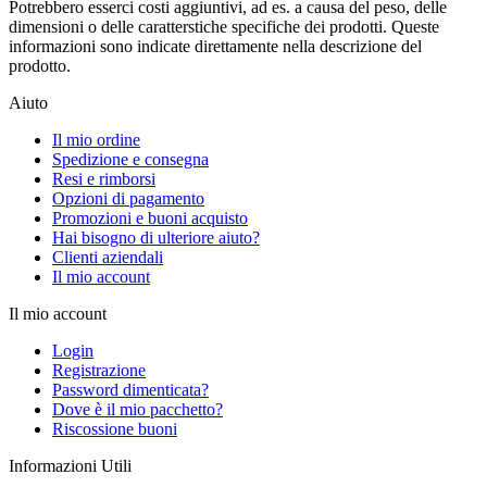
Potrebbero esserci costi aggiuntivi, ad es. a causa del peso, delle
dimensioni o delle caratterstiche specifiche dei prodotti. Queste
informazioni sono indicate direttamente nella descrizione del
prodotto.
Aiuto
Il mio ordine
Spedizione e consegna
Resi e rimborsi
Opzioni di pagamento
Promozioni e buoni acquisto
Hai bisogno di ulteriore aiuto?
Clienti aziendali
Il mio account
Il mio account
Login
Registrazione
Password dimenticata?
Dove è il mio pacchetto?
Riscossione buoni
Informazioni Utili