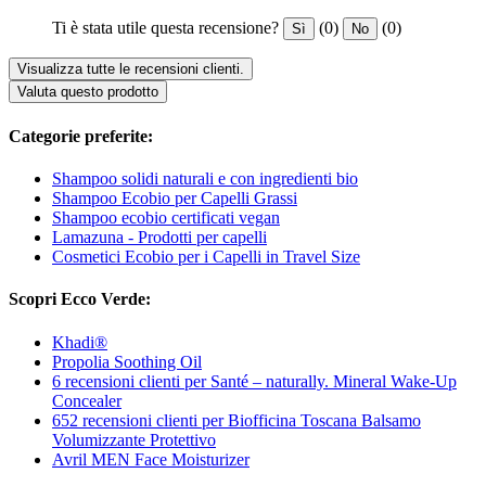
Ti è stata utile questa recensione?
(0)
(0)
Sì
No
Visualizza tutte le recensioni clienti.
Valuta questo prodotto
Categorie preferite:
Shampoo solidi naturali e con ingredienti bio
Shampoo Ecobio per Capelli Grassi
Shampoo ecobio certificati vegan
Lamazuna - Prodotti per capelli
Cosmetici Ecobio per i Capelli in Travel Size
Scopri Ecco Verde:
Khadi®
Propolia Soothing Oil
6 recensioni clienti per Santé – naturally. Mineral Wake-Up
Concealer
652 recensioni clienti per Biofficina Toscana Balsamo
Volumizzante Protettivo
Avril MEN Face Moisturizer