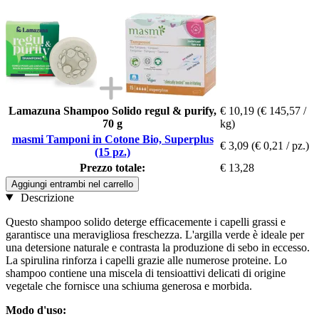
Lamazuna Shampoo Solido regul & purify,
€ 10,19
(€ 145,57 /
70 g
kg)
masmi Tamponi in Cotone Bio, Superplus
€ 3,09
(€ 0,21 / pz.)
(15 pz.)
Prezzo totale:
€ 13,28
Aggiungi entrambi nel carrello
Descrizione
Questo shampoo solido deterge efficacemente i capelli grassi e
garantisce una meravigliosa freschezza. L'argilla verde è ideale per
una detersione naturale e contrasta la produzione di sebo in eccesso.
La spirulina rinforza i capelli grazie alle numerose proteine. Lo
shampoo contiene una miscela di tensioattivi delicati di origine
vegetale che fornisce una schiuma generosa e morbida.
Modo d'uso: