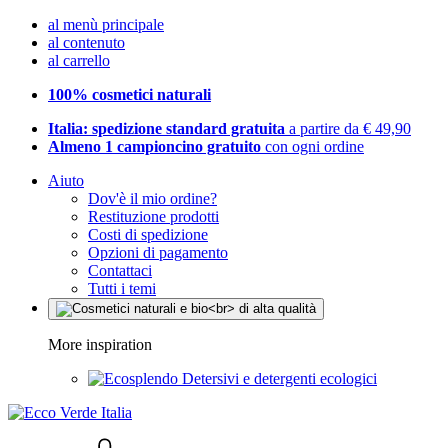
al menù principale
al contenuto
al carrello
100% cosmetici naturali
Italia: spedizione standard gratuita
a partire da € 49,90
Almeno 1 campioncino gratuito
con ogni ordine
Aiuto
Dov'è il mio ordine?
Restituzione prodotti
Costi di spedizione
Opzioni di pagamento
Contattaci
Tutti i temi
More inspiration
Detersivi e detergenti ecologici