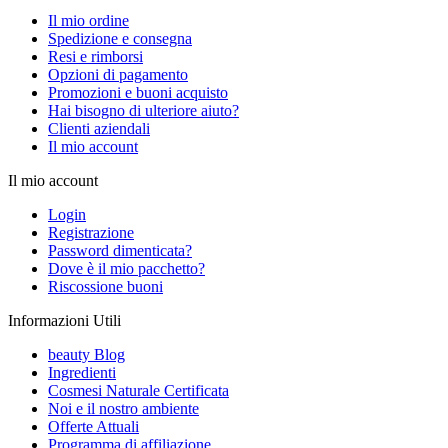
Il mio ordine
Spedizione e consegna
Resi e rimborsi
Opzioni di pagamento
Promozioni e buoni acquisto
Hai bisogno di ulteriore aiuto?
Clienti aziendali
Il mio account
Il mio account
Login
Registrazione
Password dimenticata?
Dove è il mio pacchetto?
Riscossione buoni
Informazioni Utili
beauty Blog
Ingredienti
Cosmesi Naturale Certificata
Noi e il nostro ambiente
Offerte Attuali
Programma di affiliazione