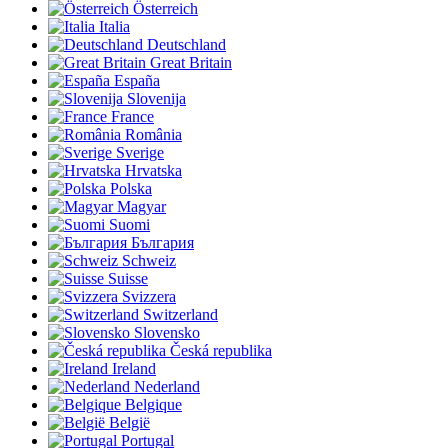
Österreich
Italia
Deutschland
Great Britain
España
Slovenija
France
România
Sverige
Hrvatska
Polska
Magyar
Suomi
България
Schweiz
Suisse
Svizzera
Switzerland
Slovensko
Česká republika
Ireland
Nederland
Belgique
België
Portugal