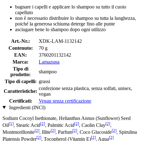
bagnare i capelli e applicare lo shampoo su tutto il cuoio
capelluto
non è necessario distribuire lo shampoo su tutta la lunghezza,
poiché la generosa schiuma deterge fino alle punte
asciugare bene lo shampoo dopo ogni utilizzo
Art.-Nr.:
XDK-LAM-1132142
Contenuto:
70 g
EAN:
3760201132142
Marca:
Lamazuna
Tipo di
shampoo
prodotto:
Tipo di capelli:
grassi
confezione senza plastica, senza solfati, unisex,
Caratteristiche:
vegan
Certificati:
Vegan senza certificazione
Ingredienti (INCI)
Sodium Cocoyl Isethionate, Helianthus Annus (Sunflower) Seed
[1]
[2]
[2]
[2]
Oil
, Stearic Acid
, Palmitic Acid
, Caolin Clay
,
[2]
[2]
[2]
[2]
Montmorillonite
, Illite
, Parfum
, Coco Glucoside
, Spirulina
[2]
[2]
[2]
Platensis Powder
, Tocopherol (Vitamin E)
, Aqua