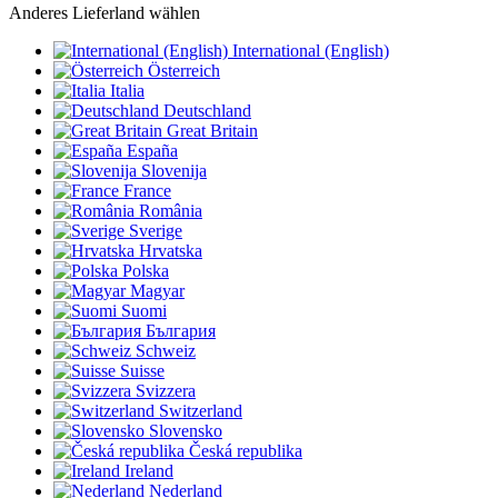
Anderes Lieferland wählen
International (English)
Österreich
Italia
Deutschland
Great Britain
España
Slovenija
France
România
Sverige
Hrvatska
Polska
Magyar
Suomi
България
Schweiz
Suisse
Svizzera
Switzerland
Slovensko
Česká republika
Ireland
Nederland