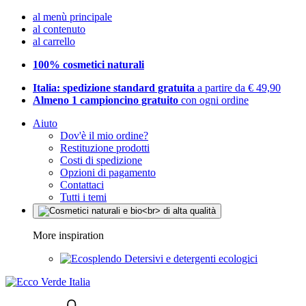
al menù principale
al contenuto
al carrello
100% cosmetici naturali
Italia: spedizione standard gratuita
a partire da € 49,90
Almeno 1 campioncino gratuito
con ogni ordine
Aiuto
Dov'è il mio ordine?
Restituzione prodotti
Costi di spedizione
Opzioni di pagamento
Contattaci
Tutti i temi
More inspiration
Detersivi e detergenti ecologici