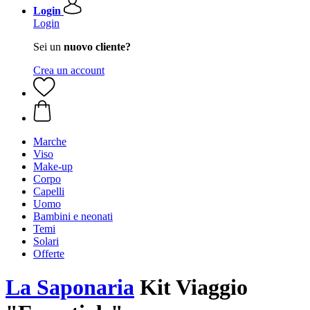
Login
Login
Sei un
nuovo cliente?
Crea un account
Marche
Viso
Make-up
Corpo
Capelli
Uomo
Bambini e neonati
Temi
Solari
Offerte
La Saponaria
Kit Viaggio