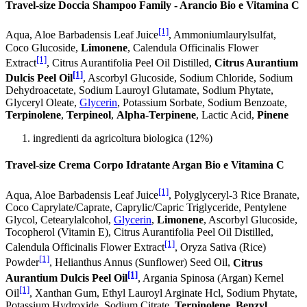
Travel-size Doccia Shampoo Family - Arancio Bio e Vitamina C
[1]
Aqua, Aloe Barbadensis Leaf Juice
, Ammoniumlaurylsulfat,
Coco Glucoside,
Limonene
, Calendula Officinalis Flower
[1]
Extract
, Citrus Aurantifolia Peel Oil Distilled,
Citrus Aurantium
[1]
Dulcis Peel Oil
, Ascorbyl Glucoside, Sodium Chloride, Sodium
Dehydroacetate, Sodium Lauroyl Glutamate, Sodium Phytate,
Glyceryl Oleate,
Glycerin
, Potassium Sorbate, Sodium Benzoate,
Terpinolene
,
Terpineol
,
Alpha-Terpinene
, Lactic Acid,
Pinene
ingredienti da agricoltura biologica (12%)
Travel-size Crema Corpo Idratante Argan Bio e Vitamina C
[1]
Aqua, Aloe Barbadensis Leaf Juice
, Polyglyceryl-3 Rice Branate,
Coco Caprylate/Caprate, Caprylic/Capric Triglyceride, Pentylene
Glycol, Cetearylalcohol,
Glycerin
,
Limonene
, Ascorbyl Glucoside,
Tocopherol (Vitamin E), Citrus Aurantifolia Peel Oil Distilled,
[1]
Calendula Officinalis Flower Extract
, Oryza Sativa (Rice)
[1]
Powder
, Helianthus Annus (Sunflower) Seed Oil,
Citrus
[1]
Aurantium Dulcis Peel Oil
, Argania Spinosa (Argan) Kernel
[1]
Oil
, Xanthan Gum, Ethyl Lauroyl Arginate Hcl, Sodium Phytate,
Potassium Hydroxide, Sodium Citrate,
Terpinolene
,
Benzyl