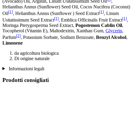
(Avocado) Oil, Arginin, Linum Usitatissimum Seed Oil
,
Helianthus Annus (Sunflower) Seed Oil, Cocos Nucifera (Coconut)
[1]
[1]
Oil
, Helianthus Annus (Sunflower ) Seed Extract
, Linum
[1]
[1]
Usitatissimum Seed Extract
, Emblica Officinalis Fruit Extract
,
Moringa Pterygosperma Seed Extract,
Pogostemon Cablin Oil
,
Tocopherol (Vitamin E), Maltodextrin, Xanthan Gum,
Glycerin
,
[2]
Parfum
, Potassium Sorbate, Sodium Benzoate,
Benzyl Alcohol
,
Limonene
da agricoltura biologica
Di origine naturale
Informazioni legali
Prodotti consigliati