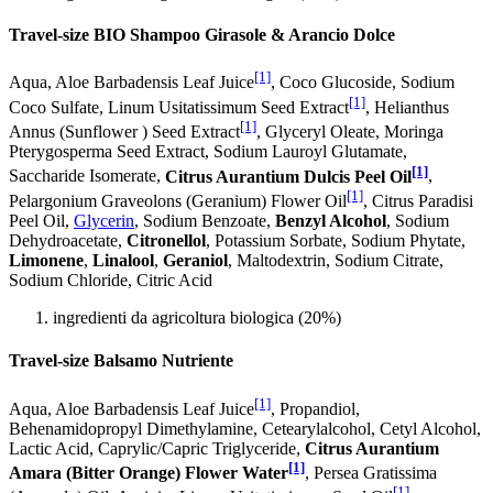
Travel-size BIO Shampoo Girasole & Arancio Dolce
[1]
Aqua, Aloe Barbadensis Leaf Juice
, Coco Glucoside, Sodium
[1]
Coco­ Sulfate, Linum Usitatissimum Seed Extract
, Helianthus
[1]
Annus (Sunflower ) Seed Extract
, Glyceryl Oleate, Moringa
Pterygosperma Seed Extract, Sodium Lauroyl Glutamate,
[1]
Saccharide Isomerate,
Citrus Aurantium Dulcis Peel Oil
,
[1]
Pelargonium Graveolons (Geranium) Flower Oil
, Citrus Paradisi
Peel Oil,
Glycerin
, Sodium Benzoate,
Benzyl Alcohol
, Sodium
Dehydroacetate,
Citronellol
, Potassium Sorbate, Sodium Phytate,
Limonene
,
Linalool
,
Geraniol
, Maltodextrin, Sodium Citrate,
Sodium Chloride, Citric Acid
ingredienti da agricoltura biologica (20%)
Travel-size Balsamo Nutriente
[1]
Aqua, Aloe Barbadensis Leaf Juice
, Propandiol,
Behenamidopropyl Dimethylamine, Cetearylalcohol, Cetyl Alcohol,
Lactic Acid, Caprylic/Capric Triglyceride,
Citrus Aurantium
[1]
Amara (Bitter Orange) Flower Water
, Persea Gratissima
[1]