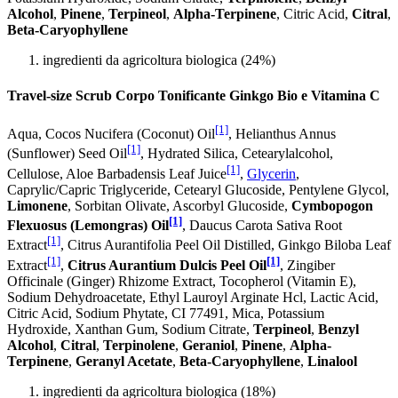
Alcohol
,
Pinene
,
Terpineol
,
Alpha-Terpinene
, Citric Acid,
Citral
,
Beta-Caryophyllene
ingredienti da agricoltura biologica (24%)
Travel-size Scrub Corpo Tonificante Ginkgo Bio e Vitamina C
[1]
Aqua, Cocos Nucifera (Coconut) Oil
, Helianthus Annus
[1]
(Sunflower) Seed Oil
, Hydrated Silica, Cetearylalcohol,
[1]
Cellulose, Aloe Barbadensis Leaf Juice
,
Glycerin
,
Caprylic/Capric Triglyceride, Cetearyl Glucoside, Pentylene Glycol,
Limonene
, Sorbitan Olivate, Ascorbyl Glucoside,
Cymbopogon
[1]
Flexuosus (Lemongras) Oil
, Daucus Carota Sativa Root
[1]
Extract
, Citrus Aurantifolia Peel Oil Distilled, Ginkgo Biloba Leaf
[1]
[1]
Extract
,
Citrus Aurantium Dulcis Peel Oil
, Zingiber
Officinale (Ginger) Rhizome Extract, Tocopherol (Vitamin E),
Sodium Dehydroacetate, Ethyl Lauroyl Arginate Hcl, Lactic Acid,
Citric Acid, Sodium Phytate, CI 77491, Mica, Potassium
Hydroxide, Xanthan Gum, Sodium Citrate,
Terpineol
,
Benzyl
Alcohol
,
Citral
,
Terpinolene
,
Geraniol
,
Pinene
,
Alpha-
Terpinene
,
Geranyl Acetate
,
Beta-Caryophyllene
,
Linalool
ingredienti da agricoltura biologica (18%)