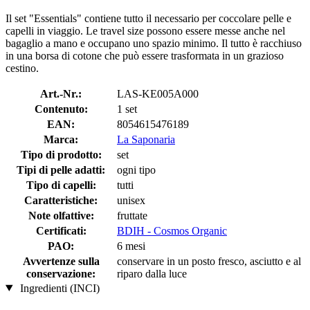
Il set "Essentials" contiene tutto il necessario per coccolare pelle e
capelli in viaggio. Le travel size possono essere messe anche nel
bagaglio a mano e occupano uno spazio minimo. Il tutto è racchiuso
in una borsa di cotone che può essere trasformata in un grazioso
cestino.
Art.-Nr.:
LAS-KE005A000
Contenuto:
1 set
EAN:
8054615476189
Marca:
La Saponaria
Tipo di prodotto:
set
Tipi di pelle adatti:
ogni tipo
Tipo di capelli:
tutti
Caratteristiche:
unisex
Note olfattive:
fruttate
Certificati:
BDIH - Cosmos Organic
PAO:
6 mesi
Avvertenze sulla
conservare in un posto fresco, asciutto e al
conservazione:
riparo dalla luce
Ingredienti (INCI)