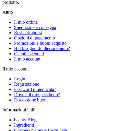
prodotto.
Aiuto
Il mio ordine
Spedizione e consegna
Resi e rimborsi
Opzioni di pagamento
Promozioni e buoni acquisto
Hai bisogno di ulteriore aiuto?
Clienti aziendali
Il mio account
Il mio account
Login
Registrazione
Password dimenticata?
Dove è il mio pacchetto?
Riscossione buoni
Informazioni Utili
beauty Blog
Ingredienti
Cosmesi Naturale Certificata