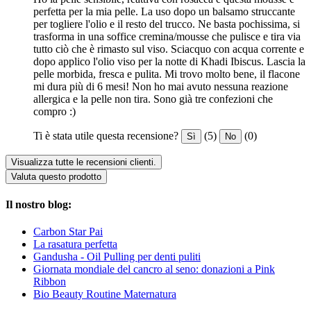
perfetta per la mia pelle. La uso dopo un balsamo struccante
per togliere l'olio e il resto del trucco. Ne basta pochissima, si
trasforma in una soffice cremina/mousse che pulisce e tira via
tutto ciò che è rimasto sul viso. Sciacquo con acqua corrente e
dopo applico l'olio viso per la notte di Khadi Ibiscus. Lascia la
pelle morbida, fresca e pulita. Mi trovo molto bene, il flacone
mi dura più di 6 mesi! Non ho mai avuto nessuna reazione
allergica e la pelle non tira. Sono già tre confezioni che
compro :)
Ti è stata utile questa recensione?
(5)
(0)
Sì
No
Visualizza tutte le recensioni clienti.
Valuta questo prodotto
Il nostro blog:
Carbon Star Pai
La rasatura perfetta
Gandusha - Oil Pulling per denti puliti
Giornata mondiale del cancro al seno: donazioni a Pink
Ribbon
Bio Beauty Routine Maternatura