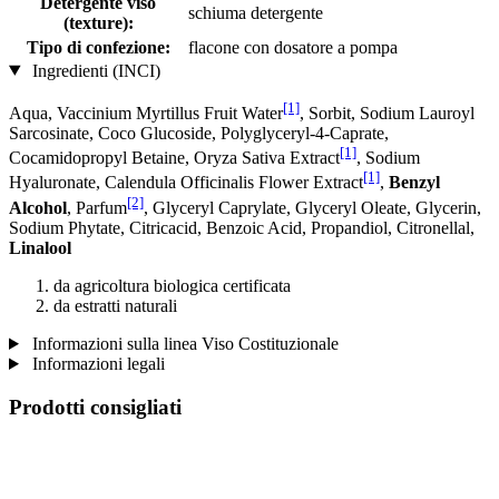
Detergente viso
schiuma detergente
(texture):
Tipo di confezione:
flacone con dosatore a pompa
Ingredienti (INCI)
[1]
Aqua, Vaccinium Myrtillus Fruit Water
, Sorbit, Sodium Lauroyl
Sarcosinate, Coco Glucoside, Polyglyceryl-4-Caprate,
[1]
Cocamidopropyl Betaine, Oryza Sativa Extract
, Sodium
[1]
Hyaluronate, Calendula Officinalis Flower Extract
,
Benzyl
[2]
Alcohol
, Parfum
, Glyceryl Caprylate, Glyceryl Oleate, Glycerin,
Sodium Phytate, Citricacid, Benzoic Acid, Propandiol, Citronellal,
Linalool
da agricoltura biologica certificata
da estratti naturali
Informazioni sulla linea Viso Costituzionale
Informazioni legali
Prodotti consigliati