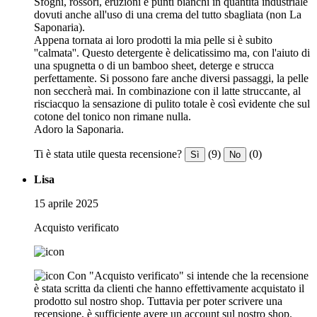
Sfoghi, rossori, eruzioni e punti bianchi in quantità industriale
dovuti anche all'uso di una crema del tutto sbagliata (non La
Saponaria).
Appena tornata ai loro prodotti la mia pelle si è subito
''calmata''. Questo detergente è delicatissimo ma, con l'aiuto di
una spugnetta o di un bamboo sheet, deterge e strucca
perfettamente. Si possono fare anche diversi passaggi, la pelle
non seccherà mai. In combinazione con il latte struccante, al
risciacquo la sensazione di pulito totale è così evidente che sul
cotone del tonico non rimane nulla.
Adoro la Saponaria.
Ti è stata utile questa recensione?
(9)
(0)
Sì
No
Lisa
15 aprile 2025
Acquisto verificato
Con "Acquisto verificato" si intende che la recensione
è stata scritta da clienti che hanno effettivamente acquistato il
prodotto sul nostro shop. Tuttavia per poter scrivere una
recensione, è sufficiente avere un account sul nostro shop.