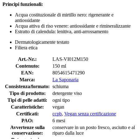
Principi funzionali:
Acqua costituzionale di mirtillo nero: rigenerante e
antiossidante
Acqua attiva di riso venere: antiossidante e rimineralizzante
Estratto di calendula: lenitiva, anti-arrossamento
Dermatologicamente testato
Filiera etica
Art.-Nr.:
LAS-VI012M150
Contenuto:
150 ml
EAN:
8054615471290
Marca:
La Saponaria
Consistenza/formato:
schiuma
Tipo di prodotto:
detergente viso
Tipi di pelle adatti:
ogni tipo
Caratteristiche:
vegan
Certificati:
ccpb
,
Vegan senza certificazione
PAO:
6 mesi
Avvertenze sulla
conservare in un posto fresco, asciutto e al
conservazione:
riparo dalla luce