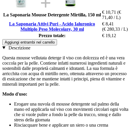
€ 10,71
(€
La Saponaria Mousse Detergente Mirtilla, 150 ml
71,40 / L)
La Saponaria Attivi Puri - Acido Ialuronico
€ 8,41
Multiplo Peso Molecolare, 30 ml
(€ 280,33 / L)
Prezzo totale:
€ 19,12
Aggiungi entrambi nel carrello
Descrizione
Questa mousse vellutata deterge il viso con dolcezza ed è una vera
coccola per la pelle. Contiene infatti numerosi ingredienti naturali e
sostenibili dalle proprietà calmanti e idratanti. La sua formula è
arricchita con acqua di mirtillo nero, ottenuta attraverso un processo
di essicazione che ne mantiene intatti i principi, piena di vitamine e
minerali importanti per la pelle.
Modo d'uso:
Erogare una nuvola di mousse detergente sul palmo della
mano ed applicarla sul viso con movimenti circolari ogni volta
che si vuole pulire a fondo la pelle da trucco, smog e dallo
stress della giornata
Risciacquare bene e applicare un siero o una crema