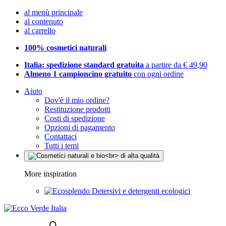
al menù principale
al contenuto
al carrello
100% cosmetici naturali
Italia: spedizione standard gratuita
a partire da € 49,90
Almeno 1 campioncino gratuito
con ogni ordine
Aiuto
Dov'è il mio ordine?
Restituzione prodotti
Costi di spedizione
Opzioni di pagamento
Contattaci
Tutti i temi
More inspiration
Detersivi e detergenti ecologici