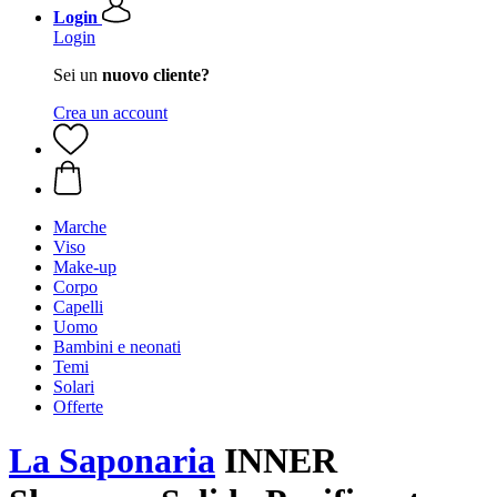
Login
Login
Sei un
nuovo cliente?
Crea un account
Marche
Viso
Make-up
Corpo
Capelli
Uomo
Bambini e neonati
Temi
Solari
Offerte
La Saponaria
INNER