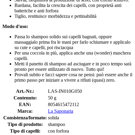
Bardana, facilita la crescita dei capelli, con proprietà anti
batteriche e anti forfora
Tiglio, restituisce morbidezza e pettinabilità
Modo d'uso:
Passa lo shampoo solido sui capelli bagnati, oppure
massaggialo prima fra le mani per farlo schiumare e applicalo
su cute e capelli, poi risciacqua
Per una coccola in più, applica anche una (wonder) maschera
capelli.
Metti il panetto di shampoo ad asciugare e in poco tempo sarà
pronto per essere utilizzato di nuovo. Tutto qui!
Provali subito e facci sapere cosa ne pensi: può essere anche il
primo passo per iniziare a vivere a rifiuti (quasi) zero.
Art.-Nr.:
LAS-IN010G050
Contenuto:
50 g
EAN:
8054615472112
Marca:
La Saponaria
Consistenza/formato:
solida
Tipo di prodotto:
shampoo
Tipo di capelli:
con forfora