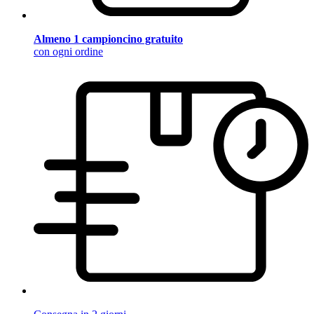
Almeno 1 campioncino gratuito
con ogni ordine