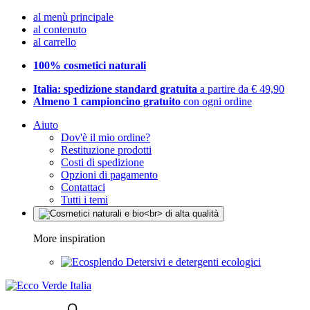
al menù principale
al contenuto
al carrello
100% cosmetici naturali
Italia: spedizione standard gratuita
a partire da € 49,90
Almeno 1 campioncino gratuito
con ogni ordine
Aiuto
Dov'è il mio ordine?
Restituzione prodotti
Costi di spedizione
Opzioni di pagamento
Contattaci
Tutti i temi
More inspiration
Detersivi e detergenti ecologici