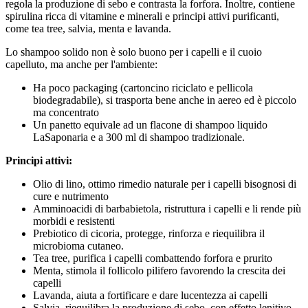
regola la produzione di sebo e contrasta la forfora. Inoltre, contiene
spirulina ricca di vitamine e minerali e principi attivi purificanti,
come tea tree, salvia, menta e lavanda.
Lo shampoo solido non è solo buono per i capelli e il cuoio
capelluto, ma anche per l'ambiente:
Ha poco packaging (cartoncino riciclato e pellicola
biodegradabile), si trasporta bene anche in aereo ed è piccolo
ma concentrato
Un panetto equivale ad un flacone di shampoo liquido
LaSaponaria e a 300 ml di shampoo tradizionale.
Principi attivi:
Olio di lino, ottimo rimedio naturale per i capelli bisognosi di
cure e nutrimento
Amminoacidi di barbabietola, ristruttura i capelli e li rende più
morbidi e resistenti
Prebiotico di cicoria, protegge, rinforza e riequilibra il
microbioma cutaneo.
Tea tree, purifica i capelli combattendo forfora e prurito
Menta, stimola il follicolo pilifero favorendo la crescita dei
capelli
Lavanda, aiuta a fortificare e dare lucentezza ai capelli
Salvia, riequilibra la produzione di sebo, con effetto lenitivo.