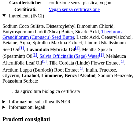
Caratteristiche:
confezione senza plastica, vegan
Certificati:
Vegan senza certificazione
Ingredienti (INCI)
Sodium Coco­ Sulfate, Distearoylethyl Dimonium Chlorid,
Butyrospermum Parkii (Shea) Butter, Stearic Acid,
Theobroma
Grandiflorum (Cupuacu) Seed Butter
, Lactic Acid, Cetearylalcohol,
Betaine, Aqua, Spirulina Maxima Extract, Linum Usitatissimum
[1]
[1]
Seed Oil
,
Lavandula Hybrida Oil
, Mentha Spicata
[1]
[1]
(Spearmint) Oil
,
Salvia Officinalis (Sage) Water
, Melaleuca
[1]
[1]
Alternifolia Leaf Oil
, Tilia Cordata (Linde) Flower Extract
,
[1]
Arctium Lappa (Burdock) Root Extract
, Inulin, Fructose,
Glycerin,
Linalool
,
Limonene
,
Benzyl Alcohol
, Sodium Benzoate,
Potassium Sorbate
da agricoltura biologica certificata
Informazioni sulla linea INNER
Informazioni legali
Prodotti consigliati