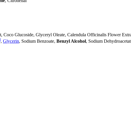
ne
, Citronellal
, Coco Glucoside, Glyceryl Oleate, Calendula Officinalis Flower Extr
]
,
Glycerin
, Sodium Benzoate,
Benzyl Alcohol
, Sodium Dehydroacetat