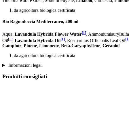
Tinctoria Root Extract, Sodium Phytate,
Linalool
, Citricacid,
Limone
da agricoltura biologica certificata
Bio Bagnodoccia Mediterraneo, 200 ml
[1]
Aqua,
Lavandula Hybrida Flower Water
, Ammoniumlaurylsulfat
[1]
[1]
[1
Oil
,
Lavandula Hybrida Oil
, Rosmarinus Officinalis Leaf Oil
Camphor
,
Pinene
,
Limonene
,
Beta-Caryophyllene
,
Geraniol
da agricoltura biologica certificata
Informazioni legali
Prodotti consigliati