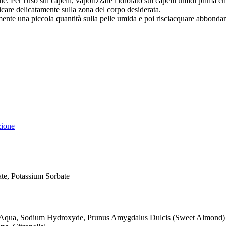
e. Per l'uso sui capelli, vaporizzare l'idrolato sui capelli umidi prima c
are delicatamente sulla zona del corpo desiderata.
nte una piccola quantità sulla pelle umida e poi risciacquare abbonda
zione
te, Potassium Sorbate
 Aqua, Sodium Hydroxyde, Prunus Amygdalus Dulcis (Sweet Almond)