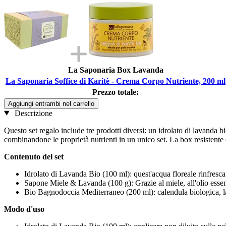
La Saponaria Box Lavanda
La Saponaria Soffice di Karitè - Crema Corpo Nutriente, 200 ml
Prezzo totale:
Aggiungi entrambi nel carrello
Descrizione
Questo set regalo include tre prodotti diversi: un idrolato di lavanda 
combinandone le proprietà nutrienti in un unico set. La box resistente e 
Contenuto del set
Idrolato di Lavanda Bio (100 ml): quest'acqua floreale rinfrescant
Sapone Miele & Lavanda (100 g): Grazie al miele, all'olio essenzi
Bio Bagnodoccia Mediterraneo (200 ml): calendula biologica, lava
Modo d'uso