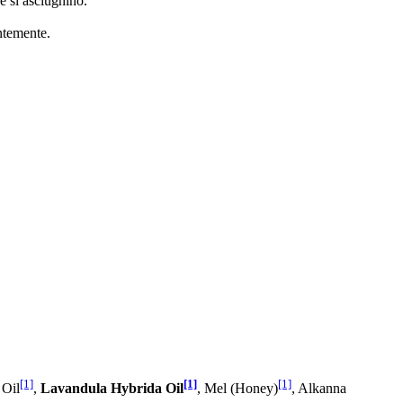
he si asciughino.
ntemente.
[1]
[1]
[1]
 Oil
,
Lavandula Hybrida Oil
, Mel (Honey)
, Alkanna