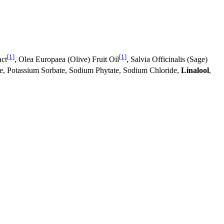
[1]
[1]
act
, Olea Europaea (Olive) Fruit Oil
, Salvia Officinalis (Sage)
e, Potassium Sorbate, Sodium Phytate, Sodium Chloride,
Linalool
,