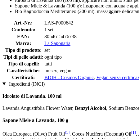
Idrolato di Lavanda Bio (100 ml): applicare non diluito sulla pell
Sapone Miele & Lavanda (100 g): insaponare con acqua e applic
Bio Bagnodoccia Mediterraneo (200 ml): massaggiare delicatame
Art.-Nr.:
LAS-P000642
Contenuto:
1 set
EAN:
8054615476738
Marca:
La Saponaria
Tipo di prodotto:
set
Tipi di pelle adatti:
ogni tipo
Tipo di capelli:
tutti
Caratteristiche:
unisex, vegan
Certificati:
BDIH - Cosmos Organic
,
Vegan senza certifica
Ingredienti (INCI)
Idrolato di Lavanda, 100 ml
Lavanda Angustifolia Flower Water,
Benzyl Alcohol
, Sodium Benzoa
Sapone Miele a Lavanda, 100 g
[1]
[1]
Olea Europaea (Olive) Fruit Oil
, Cocos Nucifera (Coconut) Oil
,