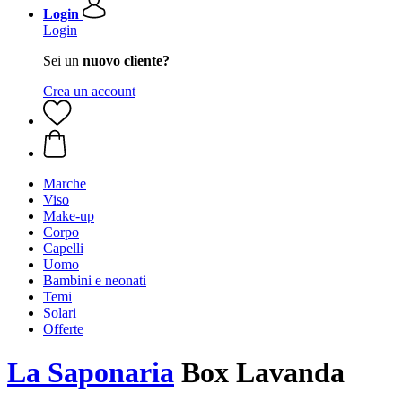
Login
Login
Sei un
nuovo cliente?
Crea un account
Marche
Viso
Make-up
Corpo
Capelli
Uomo
Bambini e neonati
Temi
Solari
Offerte
La Saponaria
Box Lavanda