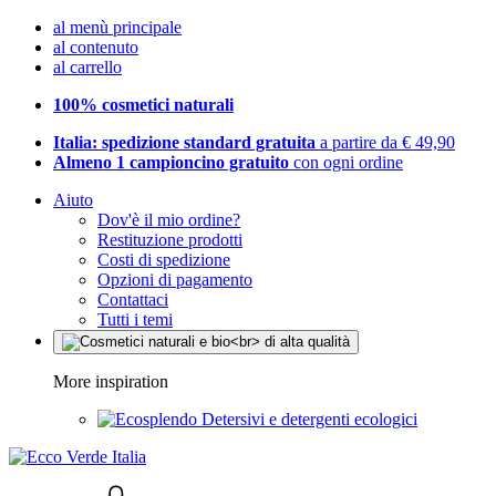
al menù principale
al contenuto
al carrello
100% cosmetici naturali
Italia: spedizione standard gratuita
a partire da € 49,90
Almeno 1 campioncino gratuito
con ogni ordine
Aiuto
Dov'è il mio ordine?
Restituzione prodotti
Costi di spedizione
Opzioni di pagamento
Contattaci
Tutti i temi
More inspiration
Detersivi e detergenti ecologici