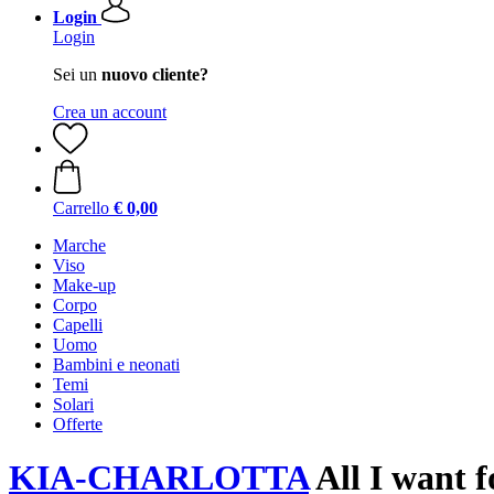
Login
Login
Sei un
nuovo cliente?
Crea un account
Carrello
€ 0,00
Marche
Viso
Make-up
Corpo
Capelli
Uomo
Bambini e neonati
Temi
Solari
Offerte
KIA-CHARLOTTA
All I want f