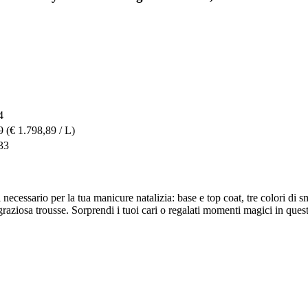
4
9
(€ 1.798,89 / L)
33
il necessario per la tua manicure natalizia: base e top coat, tre colori di
aziosa trousse. Sorprendi i tuoi cari o regalati momenti magici in quest