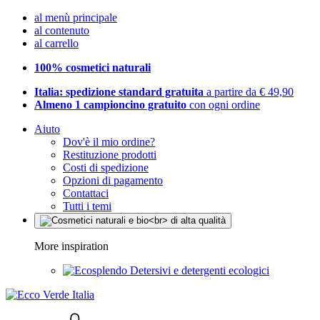
al menù principale
al contenuto
al carrello
100% cosmetici naturali
Italia: spedizione standard gratuita
a partire da € 49,90
Almeno 1 campioncino gratuito
con ogni ordine
Aiuto
Dov'è il mio ordine?
Restituzione prodotti
Costi di spedizione
Opzioni di pagamento
Contattaci
Tutti i temi
More inspiration
Detersivi e detergenti ecologici