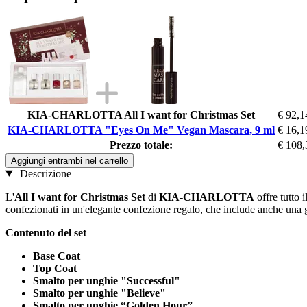
KIA-CHARLOTTA All I want for Christmas Set
€ 92,1
KIA-CHARLOTTA "Eyes On Me" Vegan Mascara, 9 ml
€ 16,1
Prezzo totale:
€ 108,
Aggiungi entrambi nel carrello
Descrizione
L'
All I want for Christmas Set
di
KIA-CHARLOTTA
offre tutto 
confezionati in un'elegante confezione regalo, che include anche una gr
Contenuto del set
Base Coat
Top Coat
Smalto per unghie "Successful"
Smalto per unghie "Believe"
Smalto per unghie “Golden Hour”