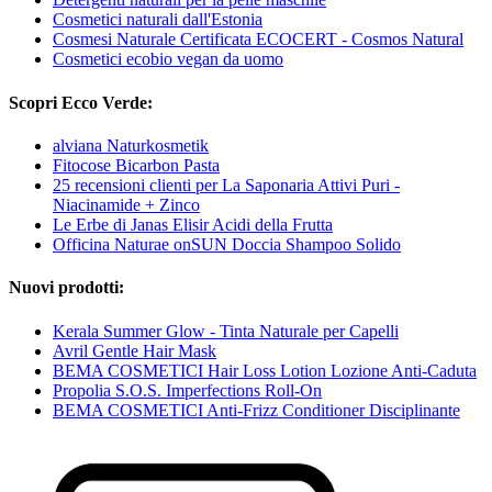
Cosmetici naturali dall'Estonia
Cosmesi Naturale Certificata ECOCERT - Cosmos Natural
Cosmetici ecobio vegan da uomo
Scopri Ecco Verde:
alviana Naturkosmetik
Fitocose Bicarbon Pasta
25 recensioni clienti per La Saponaria Attivi Puri -
Niacinamide + Zinco
Le Erbe di Janas Elisir Acidi della Frutta
Officina Naturae onSUN Doccia Shampoo Solido
Nuovi prodotti:
Kerala Summer Glow - Tinta Naturale per Capelli
Avril Gentle Hair Mask
BEMA COSMETICI Hair Loss Lotion Lozione Anti-Caduta
Propolia S.O.S. Imperfections Roll-On
BEMA COSMETICI Anti-Frizz Conditioner Disciplinante