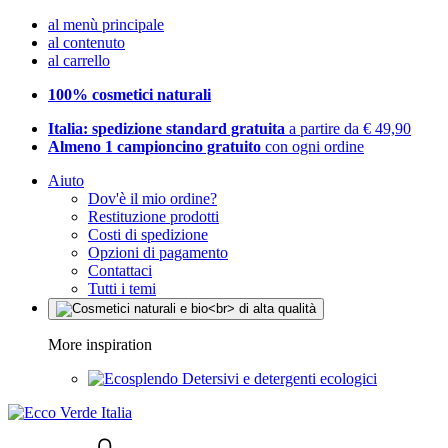
al menù principale
al contenuto
al carrello
100% cosmetici naturali
Italia: spedizione standard gratuita
a partire da € 49,90
Almeno 1 campioncino gratuito
con ogni ordine
Aiuto
Dov'è il mio ordine?
Restituzione prodotti
Costi di spedizione
Opzioni di pagamento
Contattaci
Tutti i temi
More inspiration
Detersivi e detergenti ecologici