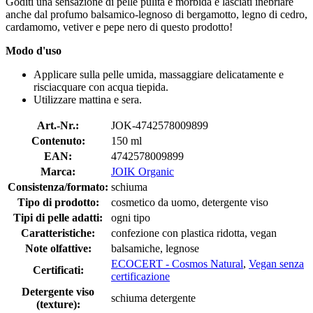
Goditi una sensazione di pelle pulita e morbida e lasciati inebriare
anche dal profumo balsamico-legnoso di bergamotto, legno di cedro,
cardamomo, vetiver e pepe nero di questo prodotto!
Modo d'uso
Applicare sulla pelle umida, massaggiare delicatamente e
risciacquare con acqua tiepida.
Utilizzare mattina e sera.
Art.-Nr.:
JOK-4742578009899
Contenuto:
150 ml
EAN:
4742578009899
Marca:
JOIK Organic
Consistenza/formato:
schiuma
Tipo di prodotto:
cosmetico da uomo, detergente viso
Tipi di pelle adatti:
ogni tipo
Caratteristiche:
confezione con plastica ridotta, vegan
Note olfattive:
balsamiche, legnose
ECOCERT - Cosmos Natural
,
Vegan senza
Certificati:
certificazione
Detergente viso
schiuma detergente
(texture):