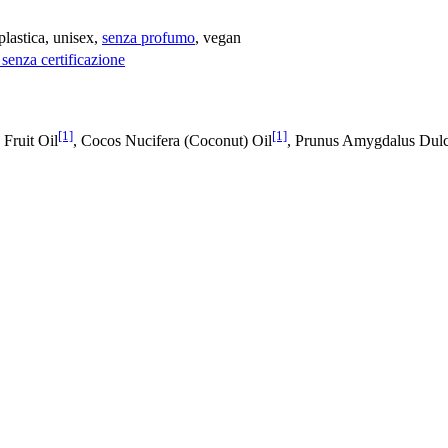
plastica, unisex,
senza profumo
, vegan
senza certificazione
[1]
[1]
 Fruit Oil
, Cocos Nucifera (Coconut) Oil
, Prunus Amygdalus Dulc