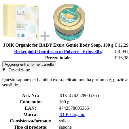
JOIK Organic for BABY Extra Gentle Body Soap, 100 g
€ 12,29
Birkengold Dentifricio in Polvere - Erbe, 30 g
€ 4,09
Prezzo totale:
€ 16,38
Aggiungi entrambi nel carrello
Descrizione
Questo sapone per bambini extra-delicato non ha profumo e, grazie alla 
sensibile.
Art.-Nr.:
JOK-4742578005365
Contenuto:
100 g
EAN:
4742578005365
Marca:
JOIK Organic
Consistenza/formato:
solida
Tipo di prodotto:
sapone