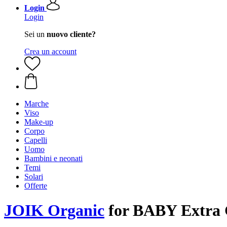
Login
Login
Sei un
nuovo cliente?
Crea un account
Marche
Viso
Make-up
Corpo
Capelli
Uomo
Bambini e neonati
Temi
Solari
Offerte
JOIK Organic
for BABY Extra G