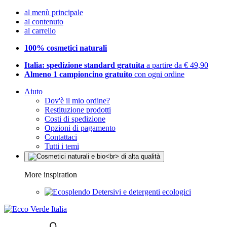
al menù principale
al contenuto
al carrello
100% cosmetici naturali
Italia: spedizione standard gratuita
a partire da € 49,90
Almeno 1 campioncino gratuito
con ogni ordine
Aiuto
Dov'è il mio ordine?
Restituzione prodotti
Costi di spedizione
Opzioni di pagamento
Contattaci
Tutti i temi
More inspiration
Detersivi e detergenti ecologici