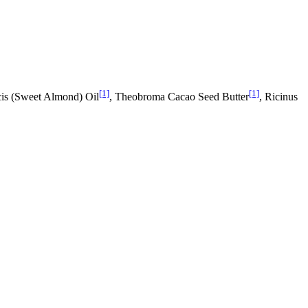
[1]
[1]
is (Sweet Almond) Oil
, Theobroma Cacao Seed Butter
, Ricinus