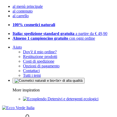
al menù principale
al contenuto
al carrello
100% cosmetici naturali
Italia: spedizione standard gratuita
a partire da € 49,90
Almeno 1 campioncino gratuito
con ogni ordine
Aiuto
Dov'è il mio ordine?
Restituzione prodotti
Costi di spedizione
Opzioni di pagamento
Contattaci
Tutti i temi
More inspiration
Detersivi e detergenti ecologici