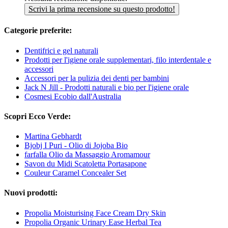
Scrivi la prima recensione su questo prodotto!
Categorie preferite:
Dentifrici e gel naturali
Prodotti per l'igiene orale supplementari, filo interdentale e
accessori
Accessori per la pulizia dei denti per bambini
Jack N Jill - Prodotti naturali e bio per l'igiene orale
Cosmesi Ecobio dall'Australia
Scopri Ecco Verde:
Martina Gebhardt
Bjobj I Puri - Olio di Jojoba Bio
farfalla Olio da Massaggio Aromamour
Savon du Midi Scatoletta Portasapone
Couleur Caramel Concealer Set
Nuovi prodotti:
Propolia Moisturising Face Cream Dry Skin
Propolia Organic Urinary Ease Herbal Tea