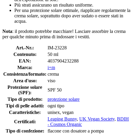
Più strati assicurano un risultato uniforme.
Per una protezione solare ottimale, riapplicare regolarmente la
crema solare, soprattutto dopo aver sudato o essere stati in
acqua.
Nota
: il prodotto potrebbe macchiare! Lasciare assorbire la crema
per qualche minuto prima di indossare i vestiti.
Art.-Nr.:
IM-23228
Contenuto:
50 ml
EAN:
4037904232288
Marca:
i+m
Consistenza/formato:
crema
Area d'uso:
viso
Protezione solare
SPF 50
(SPF):
Tipo di prodotto:
protezione solare
Tipi di pelle adatti:
ogni tipo
Caratteristiche:
unisex, vegan
Leaping Bunny
,
UK Vegan Society
,
BDIH
Certificati:
- Cosmos Organic
Tipo di confezione:
flacone con dosatore a pompa