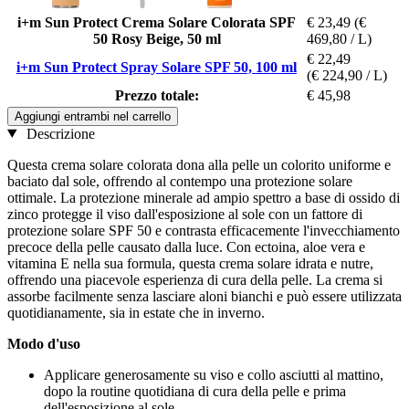
i+m Sun Protect Crema Solare Colorata SPF
€ 23,49
(€
50 Rosy Beige, 50 ml
469,80 / L)
€ 22,49
i+m Sun Protect Spray Solare SPF 50, 100 ml
(€ 224,90 / L)
Prezzo totale:
€ 45,98
Aggiungi entrambi nel carrello
Descrizione
Questa crema solare colorata dona alla pelle un colorito uniforme e
baciato dal sole, offrendo al contempo una protezione solare
ottimale. La protezione minerale ad ampio spettro a base di ossido di
zinco protegge il viso dall'esposizione al sole con un fattore di
protezione solare SPF 50 e contrasta efficacemente l'invecchiamento
precoce della pelle causato dalla luce. Con ectoina, aloe vera e
vitamina E nella sua formula, questa crema solare idrata e nutre,
offrendo una piacevole esperienza di cura della pelle. La crema si
assorbe facilmente senza lasciare aloni bianchi e può essere utilizzata
quotidianamente, sia in estate che in inverno.
Modo d'uso
Applicare generosamente su viso e collo asciutti al mattino,
dopo la routine quotidiana di cura della pelle e prima
dell'esposizione al sole.