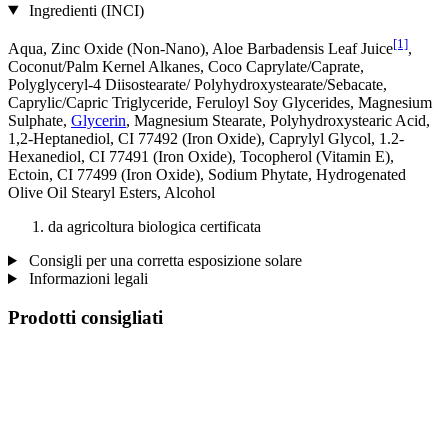
Ingredienti (INCI)
[1]
Aqua, Zinc Oxide (Non-Nano), Aloe Barbadensis Leaf Juice
,
Coconut/Palm Kernel Alkanes, Coco Caprylate/Caprate,
Polyglyceryl-4 Diisostearate/ Polyhydroxystearate/Sebacate,
Caprylic/Capric Triglyceride, Feruloyl Soy Glycerides, Magnesium
Sulphate,
Glycerin
, Magnesium Stearate, Polyhydroxystearic Acid,
1,2-Heptanediol, CI 77492 (Iron Oxide), Caprylyl Glycol, 1.2-
Hexanediol, CI 77491 (Iron Oxide), Tocopherol (Vitamin E),
Ectoin, CI 77499 (Iron Oxide), Sodium Phytate, Hydrogenated
Olive Oil Stearyl Esters, Alcohol
da agricoltura biologica certificata
Consigli per una corretta esposizione solare
Informazioni legali
Prodotti consigliati