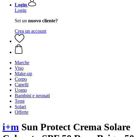
Login
Login
Sei un
nuovo cliente?
Crea un account
Marche
Viso
Make-up
Corpo
Capelli
Uomo
Bambini e neonati
Temi
Solari
Offerte
i+m
Sun Protect Crema Solare