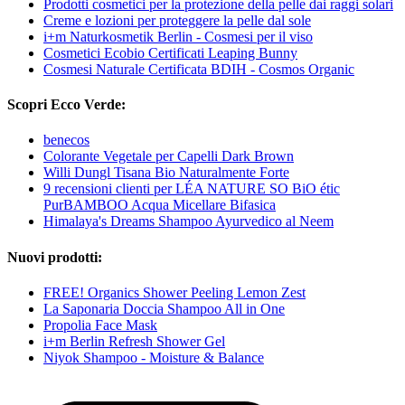
Prodotti cosmetici per la protezione della pelle dai raggi solari
Creme e lozioni per proteggere la pelle dal sole
i+m Naturkosmetik Berlin - Cosmesi per il viso
Cosmetici Ecobio Certificati Leaping Bunny
Cosmesi Naturale Certificata BDIH - Cosmos Organic
Scopri Ecco Verde:
benecos
Colorante Vegetale per Capelli Dark Brown
Willi Dungl Tisana Bio Naturalmente Forte
9 recensioni clienti per LÉA NATURE SO BiO étic
PurBAMBOO Acqua Micellare Bifasica
Himalaya's Dreams Shampoo Ayurvedico al Neem
Nuovi prodotti:
FREE! Organics Shower Peeling Lemon Zest
La Saponaria Doccia Shampoo All in One
Propolia Face Mask
i+m Berlin Refresh Shower Gel
Niyok Shampoo - Moisture & Balance