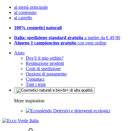
al menù principale
al contenuto
al carrello
100% cosmetici naturali
Italia: spedizione standard gratuita
a partire da € 49,90
Almeno 1 campioncino gratuito
con ogni ordine
Aiuto
Dov'è il mio ordine?
Restituzione prodotti
Costi di spedizione
Opzioni di pagamento
Contattaci
Tutti i temi
More inspiration
Detersivi e detergenti ecologici