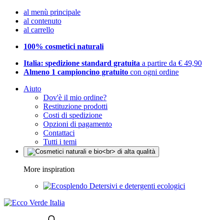
al menù principale
al contenuto
al carrello
100% cosmetici naturali
Italia: spedizione standard gratuita
a partire da € 49,90
Almeno 1 campioncino gratuito
con ogni ordine
Aiuto
Dov'è il mio ordine?
Restituzione prodotti
Costi di spedizione
Opzioni di pagamento
Contattaci
Tutti i temi
More inspiration
Detersivi e detergenti ecologici