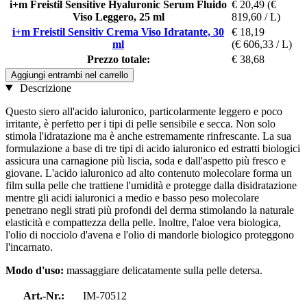
i+m Freistil Sensitive Hyaluronic Serum Fluido
€ 20,49
(€
Viso Leggero, 25 ml
819,60 / L)
i+m Freistil Sensitiv Crema Viso Idratante, 30
€ 18,19
ml
(€ 606,33 / L)
Prezzo totale:
€ 38,68
Aggiungi entrambi nel carrello
Descrizione
Questo siero all'acido ialuronico, particolarmente leggero e poco
irritante, è perfetto per i tipi di pelle sensibile e secca. Non solo
stimola l'idratazione ma è anche estremamente rinfrescante. La sua
formulazione a base di tre tipi di acido ialuronico ed estratti biologici
assicura una carnagione più liscia, soda e dall'aspetto più fresco e
giovane. L'acido ialuronico ad alto contenuto molecolare forma un
film sulla pelle che trattiene l'umidità e protegge dalla disidratazione
mentre gli acidi ialuronici a medio e basso peso molecolare
penetrano negli strati più profondi del derma stimolando la naturale
elasticità e compattezza della pelle. Inoltre, l'aloe vera biologica,
l'olio di nocciolo d'avena e l'olio di mandorle biologico proteggono
l'incarnato.
Modo d'uso:
massaggiare delicatamente sulla pelle detersa.
Art.-Nr.:
IM-70512