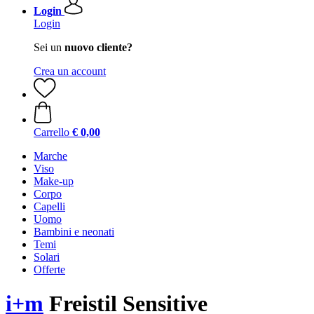
Login
Login
Sei un
nuovo cliente?
Crea un account
Carrello
€ 0,00
Marche
Viso
Make-up
Corpo
Capelli
Uomo
Bambini e neonati
Temi
Solari
Offerte
i+m
Freistil Sensitive