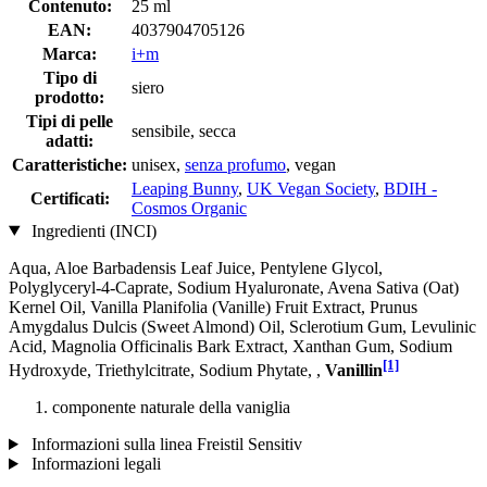
Contenuto:
25 ml
EAN:
4037904705126
Marca:
i+m
Tipo di
siero
prodotto:
Tipi di pelle
sensibile, secca
adatti:
Caratteristiche:
unisex,
senza profumo
, vegan
Leaping Bunny
,
UK Vegan Society
,
BDIH -
Certificati:
Cosmos Organic
Ingredienti (INCI)
Aqua, Aloe Barbadensis Leaf Juice, Pentylene Glycol,
Polyglyceryl-4-Caprate, Sodium Hyaluronate, Avena Sativa (Oat)
Kernel Oil, Vanilla Planifolia (Vanille) Fruit Extract, Prunus
Amygdalus Dulcis (Sweet Almond) Oil, Sclerotium Gum, Levulinic
Acid, Magnolia Officinalis Bark Extract, Xanthan Gum, Sodium
[1]
Hydroxyde, Triethylcitrate, Sodium Phytate, ,
Vanillin
componente naturale della vaniglia
Informazioni sulla linea Freistil Sensitiv
Informazioni legali