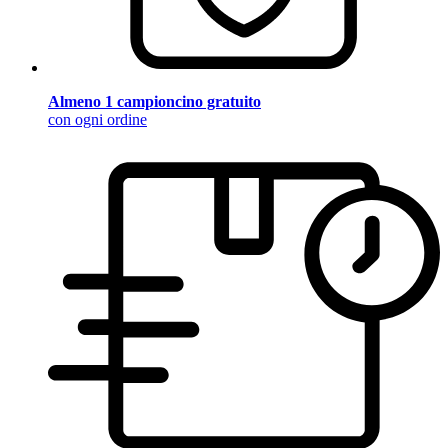
Almeno 1 campioncino gratuito
con ogni ordine