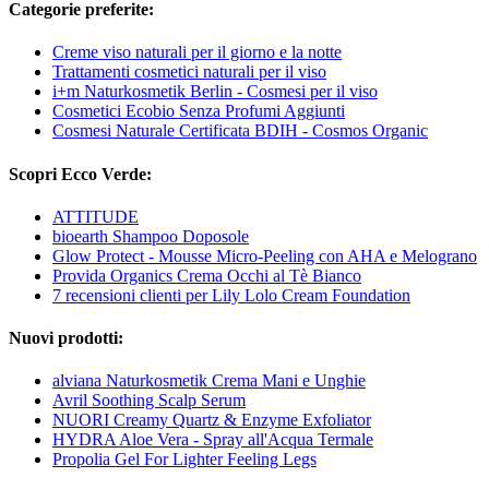
Categorie preferite:
Creme viso naturali per il giorno e la notte
Trattamenti cosmetici naturali per il viso
i+m Naturkosmetik Berlin - Cosmesi per il viso
Cosmetici Ecobio Senza Profumi Aggiunti
Cosmesi Naturale Certificata BDIH - Cosmos Organic
Scopri Ecco Verde:
ATTITUDE
bioearth Shampoo Doposole
Glow Protect - Mousse Micro-Peeling con AHA e Melograno
Provida Organics Crema Occhi al Tè Bianco
7 recensioni clienti per Lily Lolo Cream Foundation
Nuovi prodotti:
alviana Naturkosmetik Crema Mani e Unghie
Avril Soothing Scalp Serum
NUORI Creamy Quartz & Enzyme Exfoliator
HYDRA Aloe Vera - Spray all'Acqua Termale
Propolia Gel For Lighter Feeling Legs