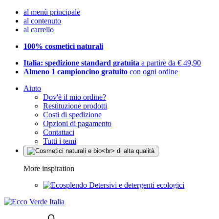
al menù principale
al contenuto
al carrello
100% cosmetici naturali
Italia: spedizione standard gratuita
a partire da € 49,90
Almeno 1 campioncino gratuito
con ogni ordine
Aiuto
Dov'è il mio ordine?
Restituzione prodotti
Costi di spedizione
Opzioni di pagamento
Contattaci
Tutti i temi
More inspiration
Detersivi e detergenti ecologici