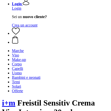
Login
Login
Sei un
nuovo cliente?
Crea un account
Marche
Viso
Make-up
Corpo
Capelli
Uomo
Bambini e neonati
Temi
Solari
Offerte
i+m
Freistil Sensitiv Crema