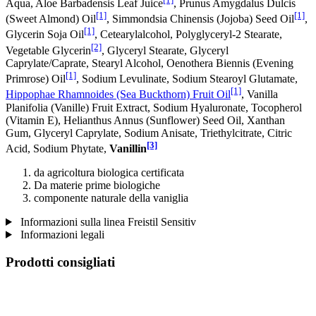
Aqua, Aloe Barbadensis Leaf Juice
, Prunus Amygdalus Dulcis
[1]
[1]
(Sweet Almond) Oil
, Simmondsia Chinensis (Jojoba) Seed Oil
,
[1]
Glycerin Soja Oil
, Cetearylalcohol, Polyglyceryl-2 Stearate,
[2]
Vegetable Glycerin
, Glyceryl Stearate, Glyceryl
Caprylate/Caprate, Stearyl Alcohol, Oenothera Biennis (Evening
[1]
Primrose) Oil
, Sodium Levulinate, Sodium Stearoyl Glutamate,
[1]
Hippophae Rhamnoides (Sea Buckthorn) Fruit Oil
, Vanilla
Planifolia (Vanille) Fruit Extract, Sodium Hyaluronate, Tocopherol
(Vitamin E), Helianthus Annus (Sunflower) Seed Oil, Xanthan
Gum, Glyceryl Caprylate, Sodium Anisate, Triethylcitrate, Citric
[3]
Acid, Sodium Phytate,
Vanillin
da agricoltura biologica certificata
Da materie prime biologiche
componente naturale della vaniglia
Informazioni sulla linea Freistil Sensitiv
Informazioni legali
Prodotti consigliati