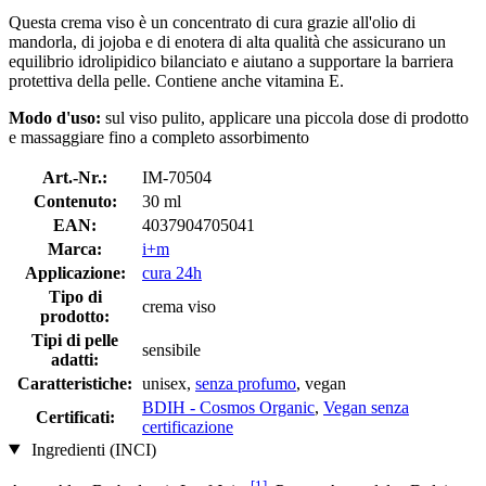
Questa crema viso è un concentrato di cura grazie all'olio di
mandorla, di jojoba e di enotera di alta qualità che assicurano un
equilibrio idrolipidico bilanciato e aiutano a supportare la barriera
protettiva della pelle. Contiene anche vitamina E.
Modo d'uso:
sul viso pulito, applicare una piccola dose di prodotto
e massaggiare fino a completo assorbimento
Art.-Nr.:
IM-70504
Contenuto:
30 ml
EAN:
4037904705041
Marca:
i+m
Applicazione:
cura 24h
Tipo di
crema viso
prodotto:
Tipi di pelle
sensibile
adatti:
Caratteristiche:
unisex,
senza profumo
, vegan
BDIH - Cosmos Organic
,
Vegan senza
Certificati:
certificazione
Ingredienti (INCI)
[1]