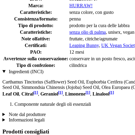
Marca:
HURRAW!
Caratteristiche:
senza colore, con gusto
Consistenza/formato:
penna
Tipo di prodotto:
prodotto per la cura delle labbra
Caratteristiche:
senza olio di palma
, unisex, vegan
Note olfattive:
fruttate, citriche/agrumate
Certificati:
Leaping Bunny
,
UK Vegan Societ
PAO:
12 mesi
Avvertenze sulla conservazione:
conservare in un posto fresco, asciu
Tipo di confezione:
cilindrica
Ingredienti (INCI)
Carthamus Tinctorius (Safflower) Seed Oil, Euphorbia Cerifera (Ca
Seed Oil, Simmondsia Chinensis (Jojoba) Seed Oil, Olea Europaea (O
[1]
[1]
[1]
[1]
Leaf Oil
,
Citral
,
Geraniol
,
Limonene
,
Linalool
Componente naturale degli oli essenziali
Note dal produttore
Informazioni legali
Prodotti consigliati