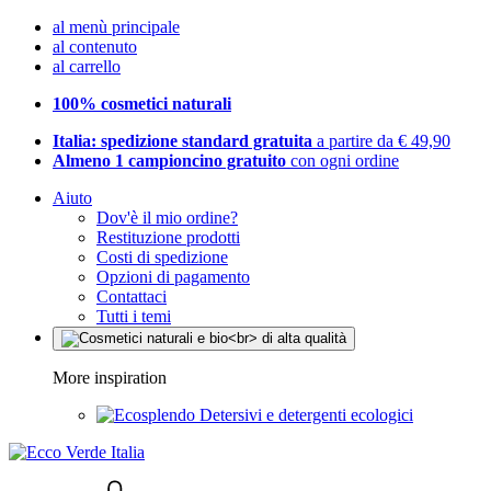
al menù principale
al contenuto
al carrello
100% cosmetici naturali
Italia: spedizione standard gratuita
a partire da € 49,90
Almeno 1 campioncino gratuito
con ogni ordine
Aiuto
Dov'è il mio ordine?
Restituzione prodotti
Costi di spedizione
Opzioni di pagamento
Contattaci
Tutti i temi
More inspiration
Detersivi e detergenti ecologici