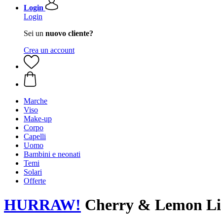
Login
Login
Sei un
nuovo cliente?
Crea un account
Marche
Viso
Make-up
Corpo
Capelli
Uomo
Bambini e neonati
Temi
Solari
Offerte
HURRAW!
Cherry & Lemon Lip