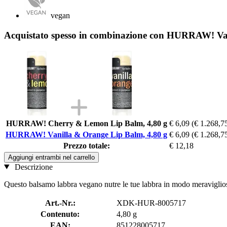
vegan
Acquistato spesso in combinazione con HURRAW! Van
HURRAW! Cherry & Lemon Lip Balm, 4,80 g
€ 6,09
(€ 1.268,75
HURRAW! Vanilla & Orange Lip Balm, 4,80 g
€ 6,09
(€ 1.268,75
Prezzo totale:
€ 12,18
Aggiungi entrambi nel carrello
Descrizione
Questo balsamo labbra vegano nutre le tue labbra in modo meraviglioso e
Art.-Nr.:
XDK-HUR-8005717
Contenuto:
4,80 g
EAN:
851228005717