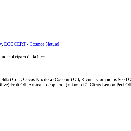
y
,
ECOCERT - Cosmos Natural
tto e al riparo dalla luce
ndelilla) Cera, Cocos Nucifera (Coconut) Oil, Ricinus Communis See
live) Fruit Oil, Aroma, Tocopherol (Vitamin E), Citrus Lemon Peel Oi