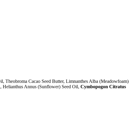
d Oil, Theobroma Cacao Seed Butter, Limnanthes Alba (Meadowfoam)
l, Helianthus Annus (Sunflower) Seed Oil,
Cymbopogon Citratus