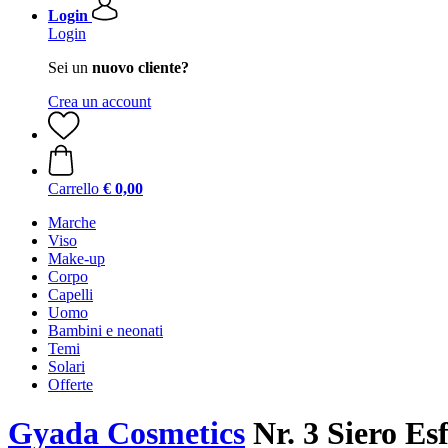
Login
Login
Sei un
nuovo cliente?
Crea un account
Carrello
€ 0,00
Marche
Viso
Make-up
Corpo
Capelli
Uomo
Bambini e neonati
Temi
Solari
Offerte
Gyada Cosmetics
Nr. 3 Siero Es