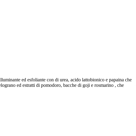
x illuminante ed esfoliante con di urea, acido lattobionico e papaina che
melograno ed estratti di pomodoro, bacche di goji e rosmarino , che