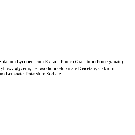
t, Solanum Lycopersicum Extract, Punica Granatum (Pomegranate)
hylhexylglycerin, Tetrasodium Glutamate Diacetate, Calcium
ium Benzoate, Potassium Sorbate