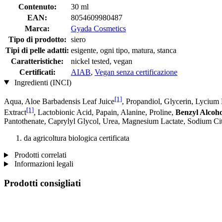
Contenuto:
30 ml
EAN:
8054609980487
Marca:
Gyada Cosmetics
Tipo di prodotto:
siero
Tipi di pelle adatti:
esigente, ogni tipo, matura, stanca
Caratteristiche:
nickel tested, vegan
Certificati:
AIAB
,
Vegan senza certificazione
Ingredienti (INCI)
[1]
Aqua, Aloe Barbadensis Leaf Juice
, Propandiol, Glycerin, Lycium 
[1]
Extract
, Lactobionic Acid, Papain, Alanine, Proline,
Benzyl Alcoho
Pantothenate, Caprylyl Glycol, Urea, Magnesium Lactate, Sodium Cit
da agricoltura biologica certificata
Prodotti correlati
Informazioni legali
Prodotti consigliati