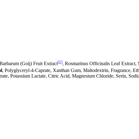
[1]
Barbarum (Goij) Fruit Extract
, Rosmarinus Officinalis Leaf Extrac
l
, Polyglyceryl-4-Caprate, Xanthan Gum, Maltodextrin, Fragrance, Et
rate, Potassium Lactate, Citric Acid, Magnesium Chloride, Serin, Sod