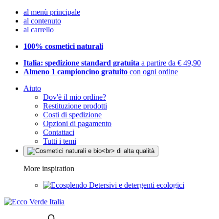
al menù principale
al contenuto
al carrello
100% cosmetici naturali
Italia: spedizione standard gratuita
a partire da € 49,90
Almeno 1 campioncino gratuito
con ogni ordine
Aiuto
Dov'è il mio ordine?
Restituzione prodotti
Costi di spedizione
Opzioni di pagamento
Contattaci
Tutti i temi
More inspiration
Detersivi e detergenti ecologici