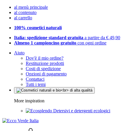
al menù principale
al contenuto
al carrello
100% cosmetici naturali
Italia: spedizione standard gratuita
a partire da € 49,90
Almeno 1 campioncino gratuito
con ogni ordine
Aiuto
Dov'è il mio ordine?
Restituzione prodotti
Costi di spedizione
Opzioni di pagamento
Contattaci
Tutti i temi
More inspiration
Detersivi e detergenti ecologici