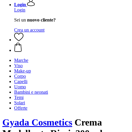
Login
Login
Sei un
nuovo cliente?
Crea un account
Marche
Viso
Make-up
Corpo
Capelli
Uomo
Bambini e neonati
Temi
Solari
Offerte
Gyada Cosmetics
Crema