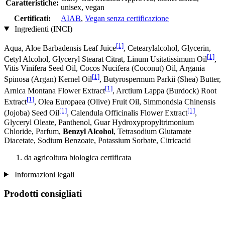
Caratteristiche:
unisex, vegan
Certificati:
AIAB
,
Vegan senza certificazione
Ingredienti (INCI)
[1]
Aqua, Aloe Barbadensis Leaf Juice
, Cetearylalcohol, Glycerin,
[1]
Cetyl Alcohol, Glyceryl Stearat Citrat, Linum Usitatissimum Oil
,
Vitis Vinifera Seed Oil, Cocos Nucifera (Coconut) Oil, Argania
[1]
Spinosa (Argan) Kernel Oil
, Butyrospermum Parkii (Shea) Butter,
[1]
Arnica Montana Flower Extract
, Arctium Lappa (Burdock) Root
[1]
Extract
, Olea Europaea (Olive) Fruit Oil, Simmondsia Chinensis
[1]
[1]
(Jojoba) Seed Oil
, Calendula Officinalis Flower Extract
,
Glyceryl Oleate, Panthenol, Guar Hydroxypropyltrimonium
Chloride, Parfum,
Benzyl Alcohol
, Tetrasodium Glutamate
Diacetate, Sodium Benzoate, Potassium Sorbate, Citricacid
da agricoltura biologica certificata
Informazioni legali
Prodotti consigliati