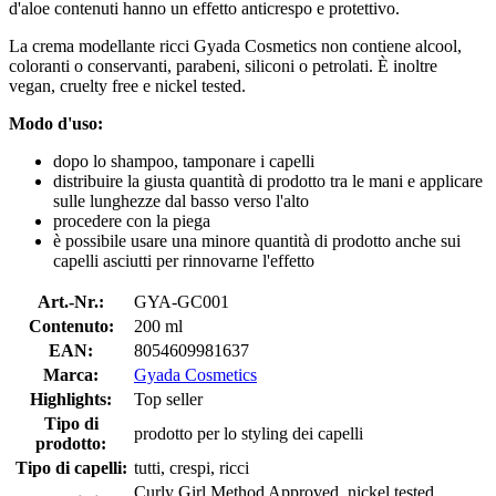
d'aloe contenuti hanno un effetto anticrespo e protettivo.
La crema modellante ricci Gyada Cosmetics non contiene alcool,
coloranti o conservanti, parabeni, siliconi o petrolati. È inoltre
vegan, cruelty free e nickel tested.
Modo d'uso:
dopo lo shampoo, tamponare i capelli
distribuire la giusta quantità di prodotto tra le mani e applicare
sulle lunghezze dal basso verso l'alto
procedere con la piega
è possibile usare una minore quantità di prodotto anche sui
capelli asciutti per rinnovarne l'effetto
Art.-Nr.:
GYA-GC001
Contenuto:
200 ml
EAN:
8054609981637
Marca:
Gyada Cosmetics
Highlights:
Top seller
Tipo di
prodotto per lo styling dei capelli
prodotto:
Tipo di capelli:
tutti, crespi, ricci
Curly Girl Method Approved, nickel tested,