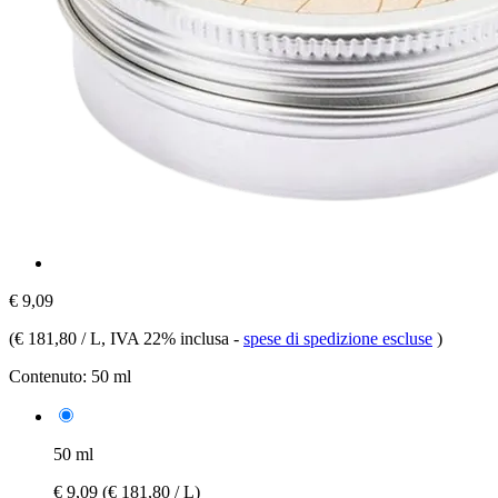
€ 9,09
(
€ 181,80 / L
, IVA 22% inclusa
-
spese di spedizione escluse
)
Contenuto:
50 ml
50 ml
€ 9,09
(€ 181,80 / L)