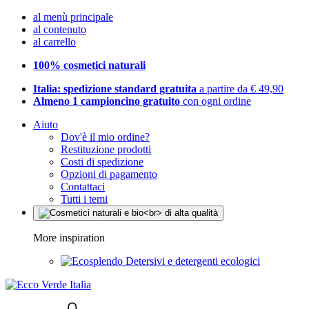
al menù principale
al contenuto
al carrello
100% cosmetici naturali
Italia: spedizione standard gratuita
a partire da € 49,90
Almeno 1 campioncino gratuito
con ogni ordine
Aiuto
Dov'è il mio ordine?
Restituzione prodotti
Costi di spedizione
Opzioni di pagamento
Contattaci
Tutti i temi
More inspiration
Detersivi e detergenti ecologici