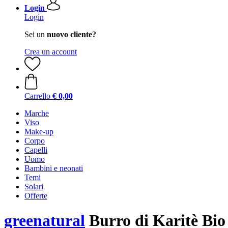
Login
Login
Sei un
nuovo cliente?
Crea un account
Carrello
€ 0,00
Marche
Viso
Make-up
Corpo
Capelli
Uomo
Bambini e neonati
Temi
Solari
Offerte
greenatural
Burro di Karitè Bio