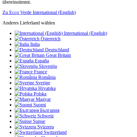
übereinstimmt.
Zu Ecco Verde International (English)
Anderes Lieferland wählen
International (English)
Österreich
Italia
Deutschland
Great Britain
España
Slovenija
France
România
Sverige
Hrvatska
Polska
Magyar
Suomi
България
Schweiz
Suisse
Svizzera
Switzerland