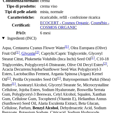
Consistenza/formato:
crema
Tipo di prodotto:
crema viso
Tipi di pelle adatti:
mista, normale
Caratteristiche:
ricaricabile, refill - confezione ricarica
ECOCERT - Cosmos Organic
,
Cosmébio -
Certificati:
COSMOS ORGANIC
PAO:
6 mesi
Ingredienti (INCI)
[1]
Aqua, Centaurea Cyanus Flower Water
, Olea Europaea (Olive)
[1]
[2]
Fruit Oil
,
Glycerin
, Caprylic/Capric Triglyceride, Glyceryl
[1]
Stearat Citrat, Plukenetia Volubilis (Inca Inchi) Seed Oil
, C10-18
[2]
Triglycerides, Polyglyceryl-6 Distearate, Olive Oil Decyl Esters
,
Acacia Decurrens/Jojoba/Sunflower Seed Wax Polyglyceryl-3
Esters, Lactobacillus Ferment, Argania Spinosa (Argan) Kernel
[1]
[1]
Oil
, Perilla Ocymoides Seed Oil
, Butyrospermum Parkii (Shea)
[1]
Butter
, Isostearyl Alcohol, Glyceryl Stearate Se, Microcrystalline
Cellulose, Jojoba Esters, Sodium Hyaluronate, Boswellia Serrata
Gum, Polyglyceryl-3 Beeswax, Cetyl Alcohol, Squalen, Xanthan
Gum, Cellulose Gum, Tocopherol (Vitamin E), Helianthus Annus
(Sunflower) Seed Oil, Alaria Esculenta Extract, Beta Glucan,
Cellulose, Parfum,
Benzyl Alcohol
, Dehydroacetic Acid, Sodium
Benzoate, Potassium Sorbate, Citricacid, Sodium Hydroxyde,