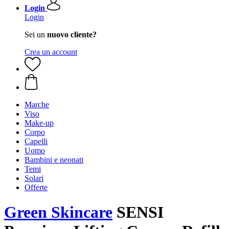
Login
Login
Sei un
nuovo cliente?
Crea un account
Marche
Viso
Make-up
Corpo
Capelli
Uomo
Bambini e neonati
Temi
Solari
Offerte
Green Skincare
SENSI