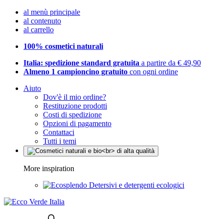
al menù principale
al contenuto
al carrello
100% cosmetici naturali
Italia: spedizione standard gratuita
a partire da € 49,90
Almeno 1 campioncino gratuito
con ogni ordine
Aiuto
Dov'è il mio ordine?
Restituzione prodotti
Costi di spedizione
Opzioni di pagamento
Contattaci
Tutti i temi
More inspiration
Detersivi e detergenti ecologici