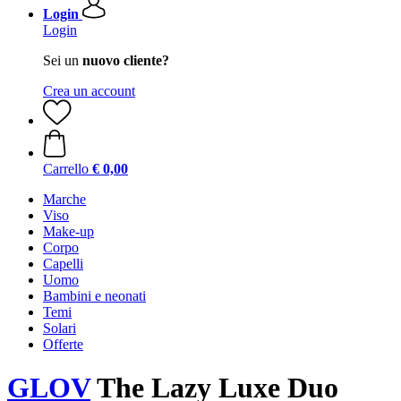
Login
Login
Sei un
nuovo cliente?
Crea un account
Carrello
€ 0,00
Marche
Viso
Make-up
Corpo
Capelli
Uomo
Bambini e neonati
Temi
Solari
Offerte
GLOV
The Lazy Luxe Duo