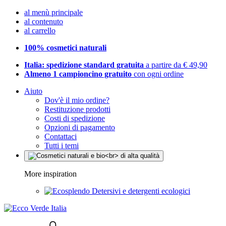
al menù principale
al contenuto
al carrello
100% cosmetici naturali
Italia: spedizione standard gratuita
a partire da € 49,90
Almeno 1 campioncino gratuito
con ogni ordine
Aiuto
Dov'è il mio ordine?
Restituzione prodotti
Costi di spedizione
Opzioni di pagamento
Contattaci
Tutti i temi
More inspiration
Detersivi e detergenti ecologici