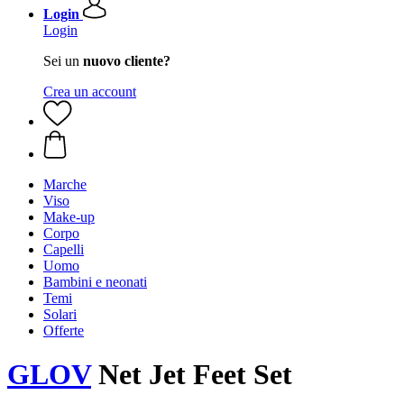
Login
Login
Sei un
nuovo cliente?
Crea un account
Marche
Viso
Make-up
Corpo
Capelli
Uomo
Bambini e neonati
Temi
Solari
Offerte
GLOV
Net Jet Feet Set