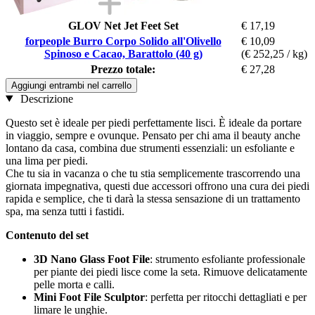
GLOV Net Jet Feet Set
€ 17,19
forpeople Burro Corpo Solido all'Olivello
€ 10,09
Spinoso e Cacao, Barattolo (40 g)
(€ 252,25 / kg)
Prezzo totale:
€ 27,28
Aggiungi entrambi nel carrello
Descrizione
Questo set è ideale per piedi perfettamente lisci. È ideale da portare
in viaggio, sempre e ovunque. Pensato per chi ama il beauty anche
lontano da casa, combina due strumenti essenziali: un esfoliante e
una lima per piedi.
Che tu sia in vacanza o che tu stia semplicemente trascorrendo una
giornata impegnativa, questi due accessori offrono una cura dei piedi
rapida e semplice, che ti darà la stessa sensazione di un trattamento
spa, ma senza tutti i fastidi.
Contenuto del set
3D Nano Glass Foot File
: strumento esfoliante professionale
per piante dei piedi lisce come la seta. Rimuove delicatamente
pelle morta e calli.
Mini Foot File Sculptor
: perfetta per ritocchi dettagliati e per
limare le unghie.