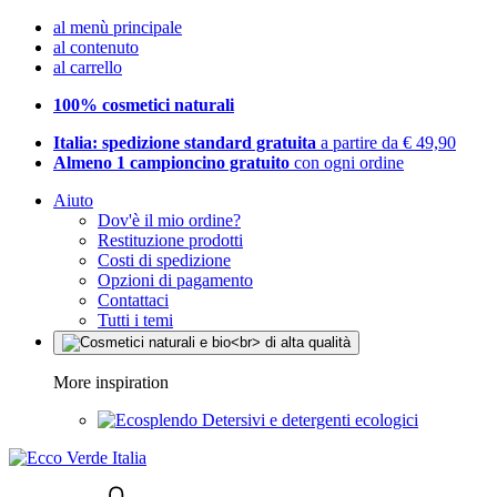
al menù principale
al contenuto
al carrello
100% cosmetici naturali
Italia: spedizione standard gratuita
a partire da € 49,90
Almeno 1 campioncino gratuito
con ogni ordine
Aiuto
Dov'è il mio ordine?
Restituzione prodotti
Costi di spedizione
Opzioni di pagamento
Contattaci
Tutti i temi
More inspiration
Detersivi e detergenti ecologici